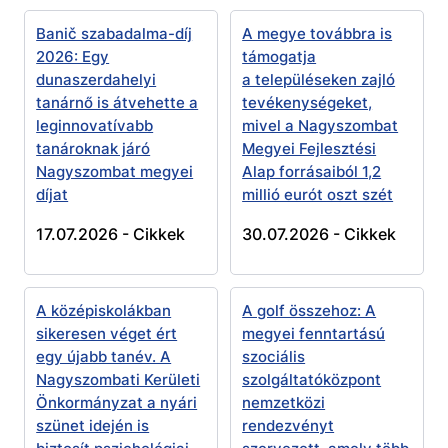
Banič szabadalma-díj
A megye továbbra is
2026: Egy
támogatja
dunaszerdahelyi
a településeken zajló
tanárnő is átvehette a
tevékenységeket,
leginnovatívabb
mivel a Nagyszombat
tanároknak járó
Megyei Fejlesztési
Nagyszombat megyei
Alap forrásaiból 1,2
díjat
millió eurót oszt szét
17.07.2026 -
Cikkek
30.07.2026 -
Cikkek
A középiskolákban
A golf összehoz: A
sikeresen véget ért
megyei fenntartású
egy újabb tanév. A
szociális
Nagyszombati Kerületi
szolgáltatóközpont
Önkormányzat a nyári
nemzetközi
szünet idején is
rendezvényt