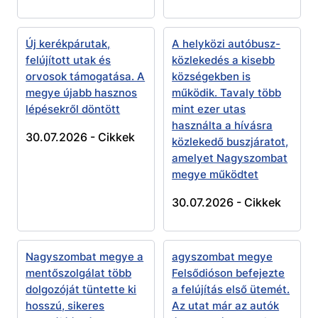
Új kerékpárutak,
A helyközi autóbusz-
felújított utak és
közlekedés a kisebb
orvosok támogatása. A
községekben is
megye újabb hasznos
működik. Tavaly több
lépésekről döntött
mint ezer utas
használta a hívásra
30.07.2026 -
Cikkek
közlekedő buszjáratot,
amelyet Nagyszombat
megye működtet
30.07.2026 -
Cikkek
Nagyszombat megye a
agyszombat megye
mentőszolgálat több
Felsődióson befejezte
dolgozóját tüntette ki
a felújítás első ütemét.
hosszú, sikeres
Az utat már az autók