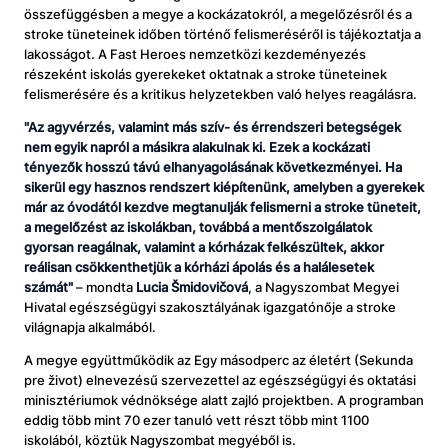
összefüggésben a megye a kockázatokról, a megelőzésről és a
stroke tüneteinek időben történő felismeréséről is tájékoztatja a
lakosságot. A Fast Heroes nemzetközi kezdeményezés
részeként iskolás gyerekeket oktatnak a stroke tüneteinek
felismerésére és a kritikus helyzetekben való helyes reagálásra.
"Az agyvérzés, valamint más szív- és érrendszeri betegségek
nem egyik napról a másikra alakulnak ki. Ezek a kockázati
tényezők hosszú távú elhanyagolásának következményei. Ha
sikerül egy hasznos rendszert kiépítenünk, amelyben a gyerekek
már az óvodától kezdve megtanulják felismerni a stroke tüneteit,
a megelőzést az iskolákban, továbbá a mentőszolgálatok
gyorsan reagálnak, valamint a kórházak felkészültek, akkor
reálisan csökkenthetjük a kórházi ápolás és a halálesetek
számát"
– mondta
Lucia Šmidovičová
, a Nagyszombat Megyei
Hivatal egészségügyi szakosztályának igazgatónője a stroke
világnapja alkalmából.
A megye együttműködik az Egy másodperc az életért (Sekunda
pre život) elnevezésű szervezettel az egészségügyi és oktatási
minisztériumok védnöksége alatt zajló projektben. A programban
eddig több mint 70 ezer tanuló vett részt több mint 1100
iskolából, köztük Nagyszombat megyéből is.