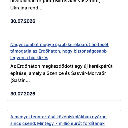
hivatalában fogadta Miroszlav Kasztrant,
Ukrajna rend...
30.07.2026
Nagyszombat megye újabb kerékpárút építését
támogatja az Erdőháton, hogy biztonságosabb
legyen a biciklizés
Az Erdőháton megkezdődött egy új kerékpárút
építése, amely a Szenice és Sasvár-Morvaőr
(Šaštín...
30.07.2026
A megyei fenntartású középiskolákban nyáron
sincs csend: Mintegy 7 millió eurót fordítanak