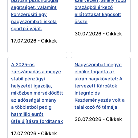
biztosít pszichológiai
szervezett, amely több
segítséget, valamint
országból érkező
korszerűsíti egy
ellátottakat kapcsolt
nagyszombati iskola
össze
sportpályáját.
30.07.2026 -
Cikkek
17.07.2026 -
Cikkek
A 2025-ös
Nagyszombat megye
zárszámadás a megye
elnöke fogadta az
stabil pénzügyi
ukrán nagykövetet: A
helyzetét igazolja,
tervezett Kárpátok
miközben mérséklődött
Integrációs
az adósságállomány,
Kezdeményezés volt a
a többletből pedig
találkozó fő témája
hatmillió eurót
30.07.2026 -
Cikkek
útfelújításra fordítanak
17.07.2026 -
Cikkek