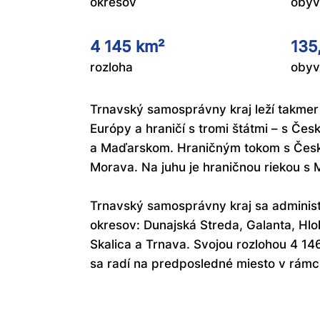
okresov
obyv
4 145 km²
135
rozloha
obyv
Trnavský samosprávny kraj leží takmer
Európy a hraničí s tromi štátmi – s Če
a Maďarskom. Hraničným tokom s Česk
Morava. Na juhu je hraničnou riekou s
Trnavský samosprávny kraj sa administr
okresov: Dunajská Streda, Galanta, Hlo
Skalica a Trnava. Svojou rozlohou 4 14
sa radí na predposledné miesto v rámci