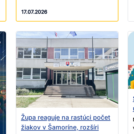
17.07.2026
Župa reaguje na rastúci počet
žiakov v Šamoríne, rozšíri