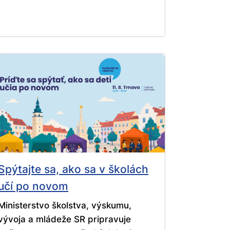
Spýtajte sa, ako sa v školách
učí po novom
Ministerstvo školstva, výskumu,
vývoja a mládeže SR pripravuje