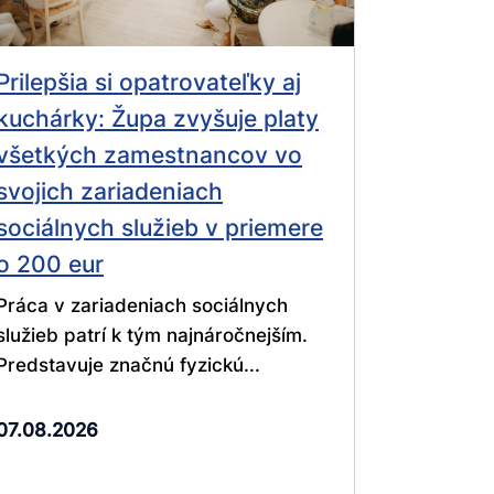
Prilepšia si opatrovateľky aj
kuchárky: Župa zvyšuje platy
všetkých zamestnancov vo
svojich zariadeniach
sociálnych služieb v priemere
o 200 eur
Práca v zariadeniach sociálnych
služieb patrí k tým najnáročnejším.
Predstavuje značnú fyzickú...
07.08.2026