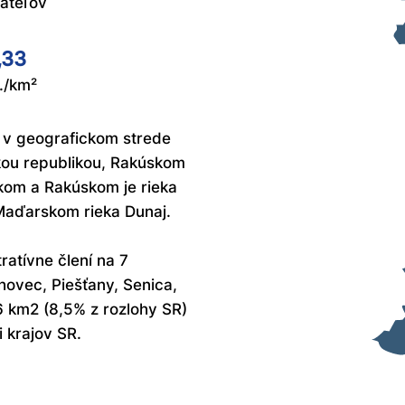
ateľov
,33
./km²
 v geografickom strede
skou republikou, Rakúskom
om a Rakúskom je rieka
 Maďarskom rieka Dunaj.
atívne člení na 7
hovec, Piešťany, Senica,
6 km2 (8,5% z rozlohy SR)
 krajov SR.