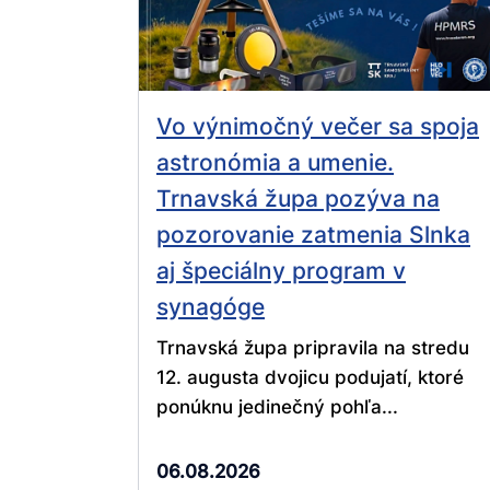
Vo výnimočný večer sa spoja
astronómia a umenie.
Trnavská župa pozýva na
pozorovanie zatmenia Slnka
aj špeciálny program v
synagóge
Trnavská župa pripravila na stredu
12. augusta dvojicu podujatí, ktoré
ponúknu jedinečný pohľa...
06.08.2026