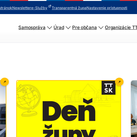
stránok
Newsletter
e-Služby
Transparentná župa
Nastavenie prístupnosti
Samospráva
Úrad
Pre občana
Organizácie T