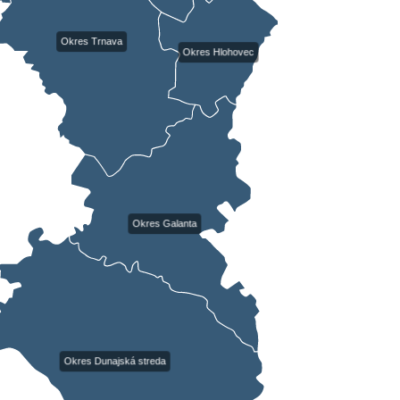
Okres Trnava
Okres Hlohovec
Okres Galanta
Okres Dunajská streda