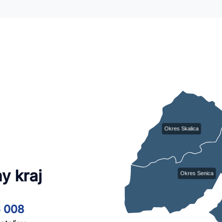
Okres Skalica
y kraj
Okres Senica
 008