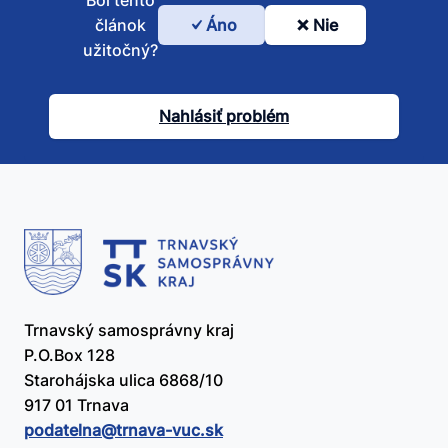
článok
Áno
Nie
Bol
užitočný?
tento
článok
Nahlásiť problém
užitočný?
Trnavský samosprávny kraj
P.O.Box 128
Starohájska ulica 6868/10
917 01 Trnava
podatelna@​trnava-vuc.sk