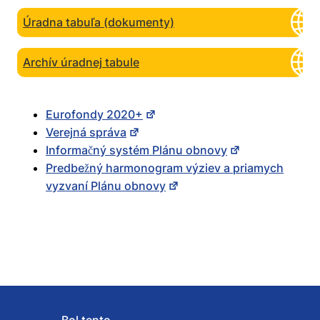
Úradna tabuľa (dokumenty)
Archív úradnej tabule
Eurofondy 2020+
Verejná správa
Informačný systém Plánu obnovy
Predbežný harmonogram výziev a priamych
vyzvaní Plánu obnovy
Bol tento