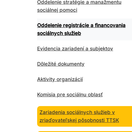
Oddelenie stratégie a manažmentu
sociálnej pomoci
Oddelenie registrácie a financovania
sociálnych služieb
Evidencia zariadení a subjektov
Dôležité dokumenty
Aktivity organizácií
Komisia pre sociálnu oblasť
Zariadenia sociálnych služieb v
zriaďovateľskej pôsobnosti TTSK