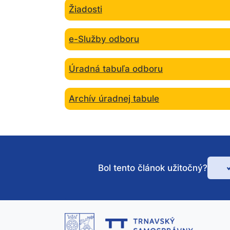
Žiadosti
e-Služby odboru
Úradná tabuľa odboru
Archív úradnej tabule
Bol tento článok užitočný?
Bo
te
čl