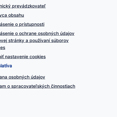
nický prevádzkovateľ
vca obsahu
ásenie o prístupnosti
lásenie o ochrane osobných údajov
vej stránky a používaní súborov
ies
iť nastavenie cookies
latíva
ana osobných údajov
am o spracovateľských činnostiach