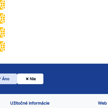
Áno
Nie
l
nto
ánok
Užitočné informácie
Web