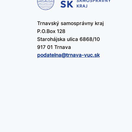
už
Trnavský samosprávny kraj
P.O.Box 128
Starohájska ulica 6868/10
917 01 Trnava
podatelna@​trnava-vuc.sk