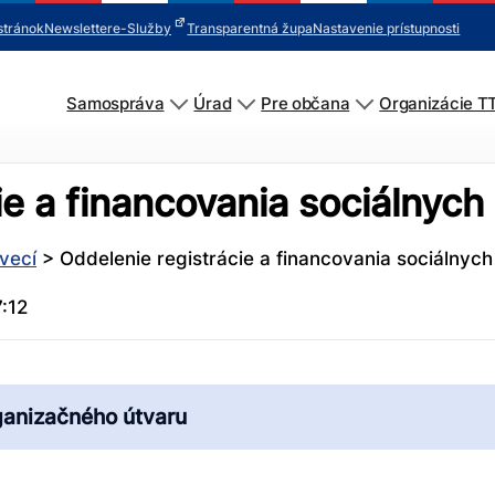
stránok
Newsletter
e-Služby
Transparentná župa
Nastavenie prístupnosti
Samospráva
Úrad
Pre občana
Organizácie T
e a financovania sociálnych
vecí
>
Oddelenie registrácie a financovania sociálnych
:12
ganizačného útvaru