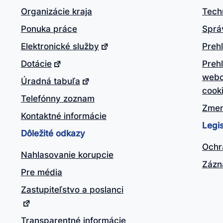
itočný?
Organizácie kraja
Tech
Ponuka práce
Sprá
Elektronické služby
Prehl
Dotácie
Preh
webo
Úradná tabuľa
cook
Telefónny zoznam
Zmen
Kontaktné informácie
Legis
Dôležité odkazy
Ochr
Nahlasovanie korupcie
Zázn
Pre média
Zastupiteľstvo a poslanci
Transparentné informácie