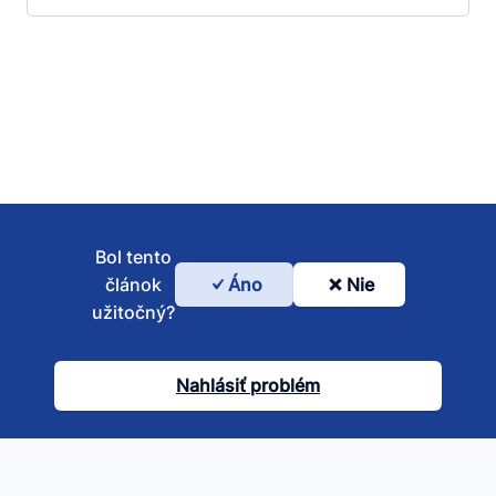
Bol tento
článok
Áno
Nie
Bol
užitočný?
tento
článok
Nahlásiť problém
užitočný?