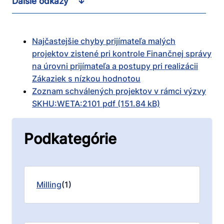
Ďalšie odkazy
Najčastejšie chyby prijímateľa malých
projektov zistené pri kontrole Finančnej správy
na úrovni prijímateľa a postupy pri realizácii
Zákaziek s nízkou hodnotou
Zoznam schválených projektov v rámci výzvy
SKHU:WETA:2101 pdf (151.84 kB)
Podkategórie
Milling
(1)