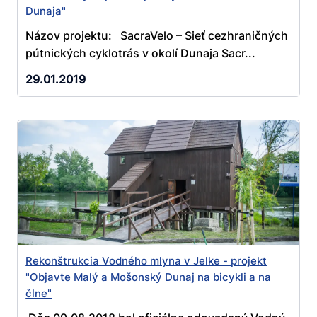
Dunaja"
Názov projektu: SacraVelo – Sieť cezhraničných
pútnických cyklotrás v okolí Dunaja Sacr...
29.01.2019
Rekonštrukcia Vodného mlyna v Jelke - projekt
"Objavte Malý a Mošonský Dunaj na bicykli a na
člne"