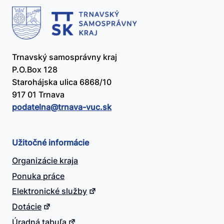
Trnavský samosprávny kraj
P.O.Box 128
Starohájska ulica 6868/10
917 01 Trnava
podatelna@​trnava-vuc.sk
Užitočné informácie
Organizácie kraja
Ponuka práce
Elektronické služby
Dotácie
Úradná tabuľa