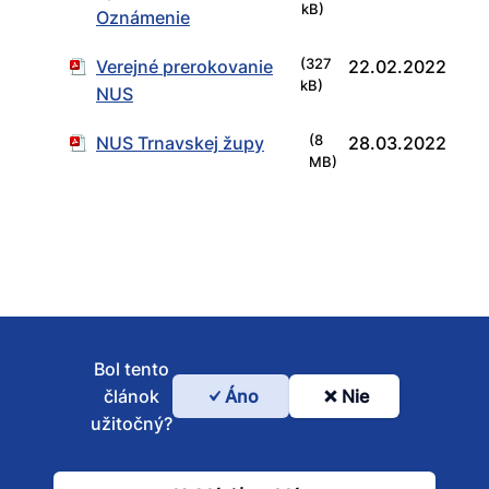
kB)
Oznámenie
Verejné prerokovanie
(327
22.02.2022
kB)
NUS
NUS Trnavskej župy
(8
28.03.2022
MB)
Bol tento
článok
Áno
Nie
Bol
užitočný?
tento