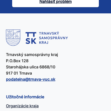
článok
Nahlásiť problém
užitočný?
Trnavský samosprávny kraj
P.O.Box 128
Starohájska ulica 6868/10
917 01 Trnava
podatelna@​trnava-vuc.sk
Užitočné informácie
Organizácie kraja