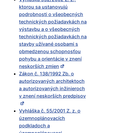
ktorou sa ustanovujú
podrobnosti o všeobecných
technických požiadavkách na
výstavbu a o všeobecných
technických požiadavkách na
stavby užívané osobami s
obmedzenou schopnosťou
pohybu a orientácie v znení
neskorších zmien
Zákon č. 138/1992 Zb. o
autorizovaných architektoch
a autorizovaných inžinieroch
v znení neskorších predpisov
Vyhláška č. 55/2001 Z. z. o
územnoplánovacích
podkladoch a