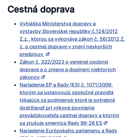
Cestná doprava
Vyhláška Ministerstva dopravy a
výstavby Slovenskej republiky č.124/2012
Z.z., ktorou sa vykonáva zákon č. 56/2012 Z.
z. o cestnej doprave v znení neskorších
predpisov
Zákon č. 332/2023 o verejnej osobnej
doprave a o zmene a doplnení niektorých
zákonov
Nariadenie EP a Rady (ES) č. 1071/2009,
ktorým sa ustanovujú spoločné pravidlá
týkajúce sa podmienok ktoré je potrebné
dodržiavať pri výkone povolania
prevádzkovateľa cestnej dopravy a ktorým
sa zrušuje smernica Rady 96-26 ES
Nariadenie Európskeho parlamenu a Rady