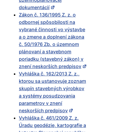
územnoplánovacej
dokumentácií
Zákon č. 136/1995 Z. z. o
odbornej spôsobilosti na
vybrané činnosti vo výstavbe
a o zmene a doplnení zákona
č. 50/1976 Zb. o územnom
plánovaní a stavebnom
poriadku (stavebný zákon) v
znení neskorších predpisov
Vyhláška č. 162/2013 Z. z.,
ktorou sa ustanovuje zoznam
skupín stavebných výrobkov
a systémy posudzovania
parametrov v znení
neskorších predpisov
Vyhláška č. 461/2009 Z. z.
Úradu geodézie, kartografie a