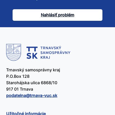
tento
článok
Nahlásiť problém
užitočný?
Trnavský samosprávny kraj
P.O.Box 128
Starohájska ulica 6868/10
917 01 Trnava
podatelna@​trnava-vuc.sk
Užitočné informácie