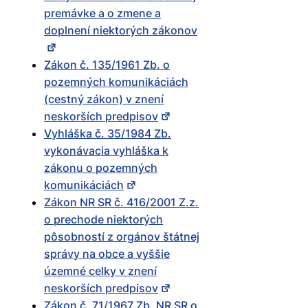
premávke a o zmene a
doplnení niektorých zákonov
Zákon č. 135/1961 Zb. o
pozemných komunikáciách
(cestný zákon) v znení
neskorších predpisov
Vyhláška č. 35/1984 Zb.
vykonávacia vyhláška k
zákonu o pozemných
komunikáciách
Zákon NR SR č. 416/2001 Z.z.
o prechode niektorých
pôsobností z orgánov štátnej
správy na obce a vyššie
územné celky v znení
neskorších predpisov
Zákon č. 71/1967 Zb. NR SR o