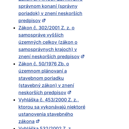
správnom konaní (správny
poriadok) v znení neskorších
predpisov
Zákon č. 302/2001 Z. z. o
samospráve vyšších
územných celkov (zákon o
samosprávnych krajoch) v
znení neskorších predpisov
Zákon č. 50/1976 Zb. o
územnom plánovaní a
stavebnom poriadku
(stavebný zákon) v znení
neskorších predpisov
Vyhláška č. 453/2000 Z. z.,
ktorou sa vykonávajú niektoré
ustanovenia stavebného
zákona
Vyhláška 532/2002 Z. z.,