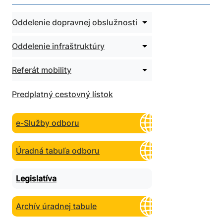
Rozbaliť
Oddelenie dopravnej obslužnosti
podmenu
pre
Rozbaliť
Oddelenie infraštruktúry
Oddelenie
podmenu
dopravnej
pre
obslužnosti
Rozbaliť
Referát mobility
Oddelenie
podmenu
infraštruktúry
pre
Predplatný cestovný lístok
Referát
mobility
e-Služby odboru
Úradná tabuľa odboru
Legislatíva
Archív úradnej tabule