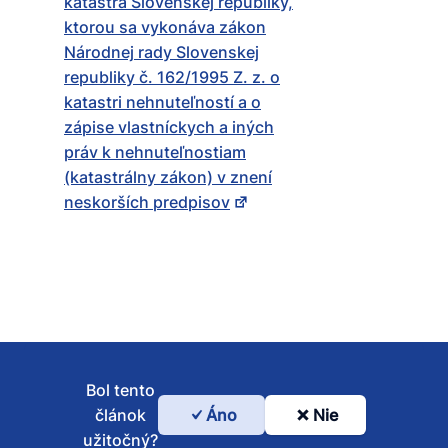
katastra Slovenskej republiky,
ktorou sa vykonáva zákon
Národnej rady Slovenskej
republiky č. 162/1995 Z. z. o
katastri nehnuteľností a o
zápise vlastníckych a iných
práv k nehnuteľnostiam
(katastrálny zákon) v znení
neskorších predpisov
Bol tento
článok
Áno
Nie
Bol
užitočný?