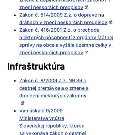
znení neskorších predpisov
Zákon č. 514/2009 Z.z. o doprave na
dráhach v znení neskorších predpisov
Zákon č. 416/2001 Z.z. o prechode
niektorých pôsobností z orgánov štátnej
správy na obce a vyššie územné celky v
znení neskorších predpisov
Infraštruktúra
Zákon č. 8/2009 Z.z. NR SR o
cestnej premávke a o zmene a
doplnení niektorých zákonov
Vyhláška č.9/2009
Ministerstva vnútra
Slovenskej republiky, ktorou
sa vykonáva zákon o cestnej