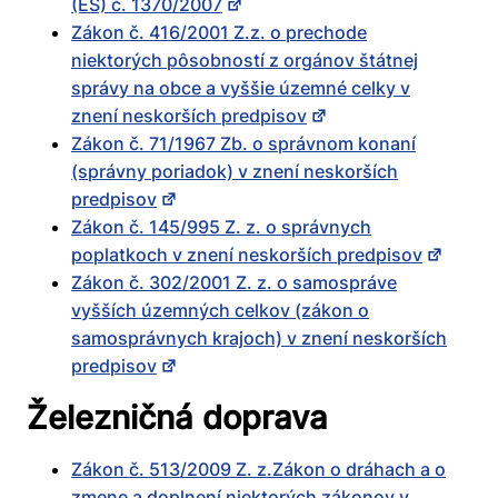
(ES) č. 1370/2007
Zákon č. 416/2001 Z.z. o prechode
niektorých pôsobností z orgánov štátnej
správy na obce a vyššie územné celky v
znení neskorších predpisov
Zákon č. 71/1967 Zb. o správnom konaní
(správny poriadok) v znení neskorších
predpisov
Zákon č. 145/995 Z. z. o správnych
poplatkoch v znení neskorších predpisov
Zákon č. 302/2001 Z. z. o samospráve
vyšších územných celkov (zákon o
samosprávnych krajoch) v znení neskorších
predpisov
Železničná doprava
Zákon č. 513/2009 Z. z.Zákon o dráhach a o
zmene a doplnení niektorých zákonov v