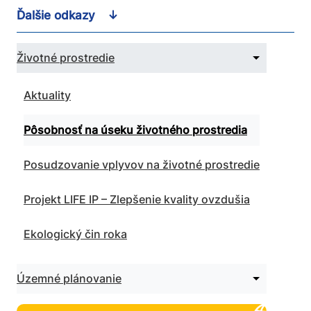
Ďalšie odkazy
Zbaliť
Životné prostredie
podmenu
pre
Životné
Aktuality
prostredie
Pôsobnosť na úseku životného prostredia
Posudzovanie vplyvov na životné prostredie
Projekt LIFE IP – Zlepšenie kvality ovzdušia
Ekologický čin roka
Rozbaliť
Územné plánovanie
podmenu
pre