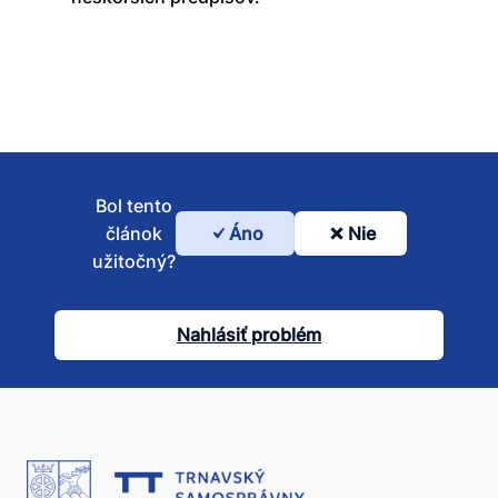
Bol tento
článok
Áno
Nie
Bol
užitočný?
tento
článok
Nahlásiť problém
užitočný?