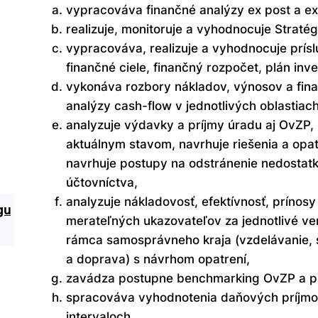
vypracováva finančné analýzy ex post a ex
realizuje, monitoruje a vyhodnocuje Straté
vypracováva, realizuje a vyhodnocuje prísl
finančné ciele, finančný rozpočet, plán inves
vykonáva rozbory nákladov, výnosov a fina
analýzy cash-flow v jednotlivých oblastiach
analyzuje výdavky a príjmy úradu aj OvZP,
aktuálnym stavom, navrhuje riešenia a opat
navrhuje postupy na odstránenie nedostatko
účtovníctva,
analyzuje nákladovosť, efektívnosť, prínosy
gu
merateľných ukazovateľov za jednotlivé ve
rámca samosprávneho kraja (vzdelávanie, so
a doprava) s návrhom opatrení,
zavádza postupne benchmarking OvZP a pr
spracováva vyhodnotenia daňových príjm
intervaloch,