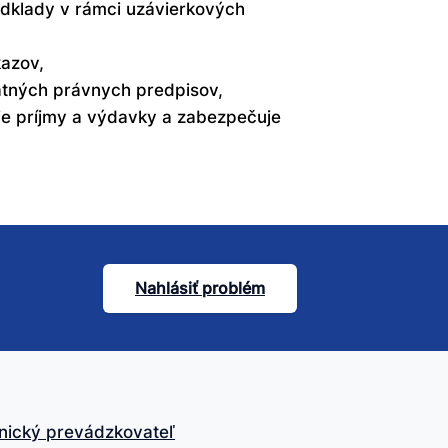
odklady v rámci uzávierkových
kazov,
atných právnych predpisov,
je príjmy a výdavky a zabezpečuje
Nahlásiť problém
nický prevádzkovateľ