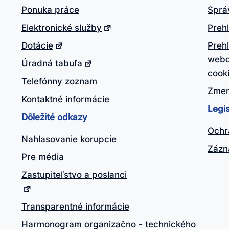
Ponuka práce
Sprá
Elektronické služby
Prehl
Dotácie
Preh
webo
Úradná tabuľa
cook
Telefónny zoznam
Zmen
Kontaktné informácie
Legis
Dôležité odkazy
Ochr
Nahlasovanie korupcie
Zázn
Pre média
Zastupiteľstvo a poslanci
Transparentné informácie
Harmonogram organizačno - technického