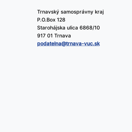
Trnavský samosprávny kraj
P.O.Box 128
Starohájska ulica 6868/10
917 01 Trnava
podatelna@​trnava-vuc.sk