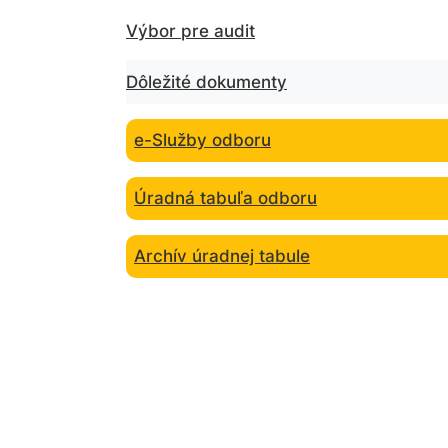
Výbor pre audit
Dôležité dokumenty
e-Služby odboru
Úradná tabuľa odboru
Archív úradnej tabule