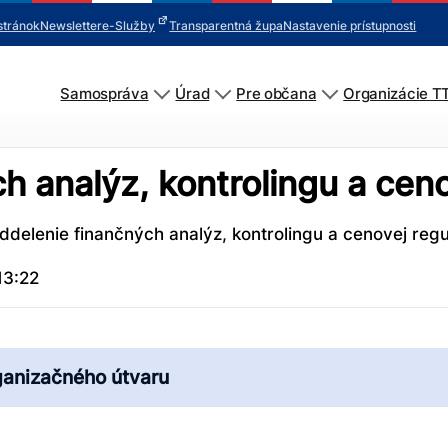
stránok
Newsletter
e-Služby
Transparentná župa
Nastavenie prístupnosti
Samospráva
Úrad
Pre občana
Organizácie T
h analýz, kontrolingu a ceno
ddelenie finančných analýz, kontrolingu a cenovej regu
13:22
ganizačného útvaru