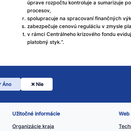
úprave rozpočtu kontroluje a sumarizuje p
procesov,
spolupracuje na spracovaní finančných vý
zabezpečuje cenovú reguláciu v zmysle pl
v rámci Centrálneho krízového fondu evidu
platobný styk.“.
Áno
Nie
l
nto
ánok
Užitočné informácie
Web
itočný?
Organizácie kraja
Tech