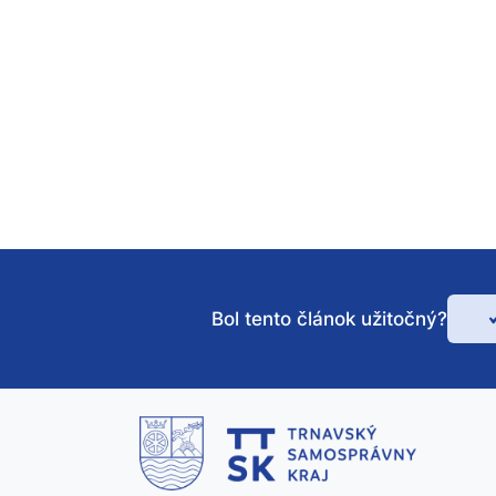
Bol tento článok užitočný?
Bo
te
čl
už