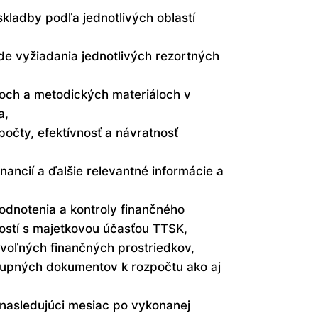
kladby podľa jednotlivých oblastí
de vyžiadania jednotlivých rezortných
noch a metodických materiáloch v
a,
očty, efektívnosť a návratnosť
nancií a ďalšie relevantné informácie a
dnotenia a kontroly finančného
stí s majetkovou účasťou TTSK,
oľných finančných prostriedkov,
tupných dokumentov k rozpočtu ako aj
 nasledujúci mesiac po vykonanej