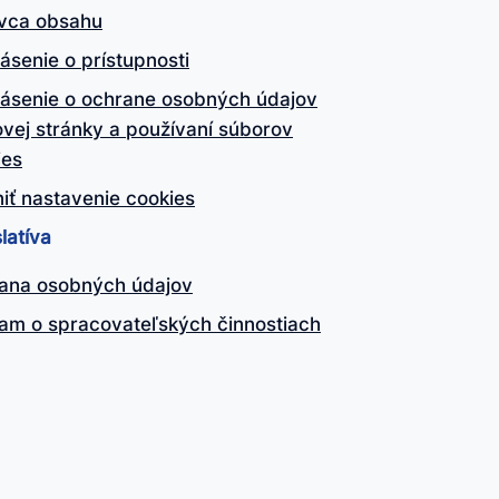
vca obsahu
ásenie o prístupnosti
lásenie o ochrane osobných údajov
vej stránky a používaní súborov
ies
iť nastavenie cookies
latíva
ana osobných údajov
am o spracovateľských činnostiach