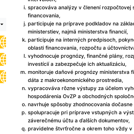
spracováva analýzy v členení rozpočtovej s
financovania,
Rozbaliť
participuje na príprave podkladov na zákla
podmenu
ministerstiev, najmä ministerstva financií,
pre
participuje na interných predpisoch, poky
Dôležité
dokumenty
oblasti financovania, rozpočtu a účtovníctv
vyhodnocuje prognózy, finančné plány, rozp
investícií a zabezpečuje ich aktualizáciu,
monitoruje daňové prognózy ministerstva fi
dáta z makroekonomického prostredia,
vypracováva rôzne výstupy za účelom vyho
hospodárenia OvZP a obchodných spoločno
navrhuje spôsoby zhodnocovania dočasne v
spolupracuje pri príprave vstupných a výs
záverečnému účtu a ďalších dokumentov,
pravidelne štvrťročne a okrem toho vždy v