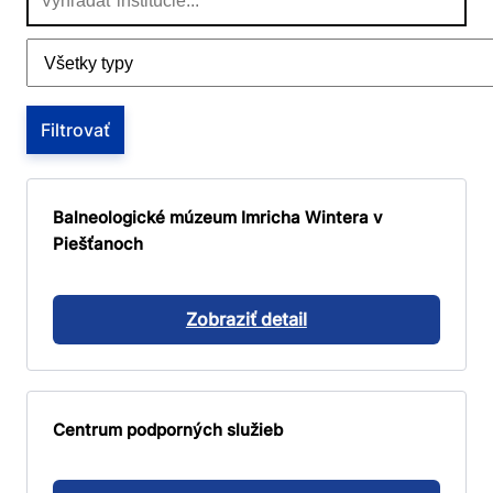
podľa
názvu
Filtrovať
podľa
typu
Filtrovať
inštitúcie
Balneologické múzeum Imricha Wintera v
Piešťanoch
Zobraziť detail
Centrum podporných služieb