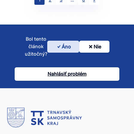
Bol tento
článok
Áno
Nie
Bol
užitočný?
tento
článok
Nahlásiť problém
užitočný?