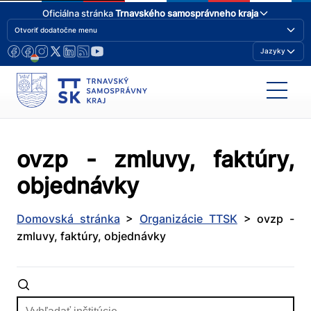
Oficiálna stránka
Trnavského samosprávneho kraja
Otvoriť dodatočne menu
Jazyky
ovzp - zmluvy, faktúry,
objednávky
Domovská stránka
>
Organizácie TTSK
>
ovzp -
zmluvy, faktúry, objednávky
Vyhľadať
inštitúcie