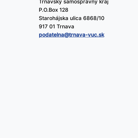
Trnavský samosprávny kraj
P.O.Box 128
Starohájska ulica 6868/10
917 01 Trnava
podatelna@​trnava-vuc.sk