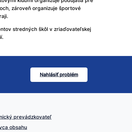
rtovými klubmi organizuje podujatia pre
och, zároveň organizuje športové
aji.
tov stredných škôl v zriaďovateľskej
í.
Nahlásiť problém
nický prevádzkovateľ
vca obsahu