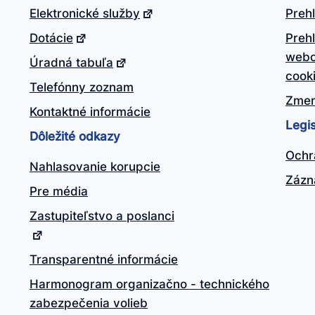
Elektronické služby
Prehl
Dotácie
Preh
webo
Úradná tabuľa
cook
Telefónny zoznam
Zmen
Kontaktné informácie
Legis
Dôležité odkazy
Ochr
Nahlasovanie korupcie
Zázn
Pre média
Zastupiteľstvo a poslanci
Transparentné informácie
Harmonogram organizačno - technického
zabezpečenia volieb