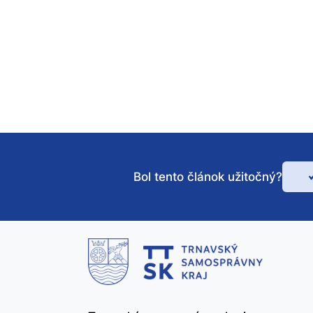
Bol tento článok užitočný?
Bo
te
čl
už