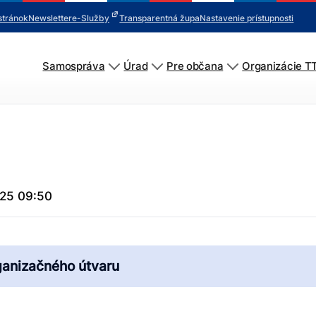
stránok
Newsletter
e-Služby
Transparentná župa
Nastavenie prístupnosti
Samospráva
Úrad
Pre občana
Organizácie T
025 09:50
ganizačného útvaru