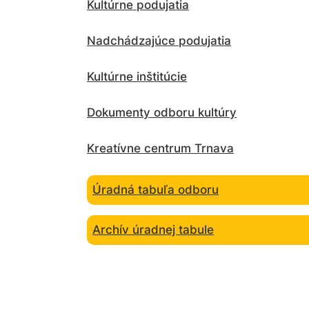
Kultúrne podujatia
Nadchádzajúce podujatia
Kultúrne inštitúcie
Dokumenty odboru kultúry
Kreatívne centrum Trnava
Úradná tabuľa odboru
Archív úradnej tabule