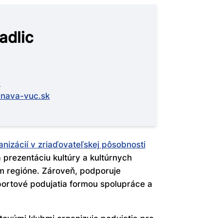
adlic
0
rnava-vuc.sk
anizácií v zriaďovateľskej pôsobnosti
 prezentáciu kultúry a kultúrnych
m regióne. Zároveň, podporuje
portové podujatia formou spolupráce a