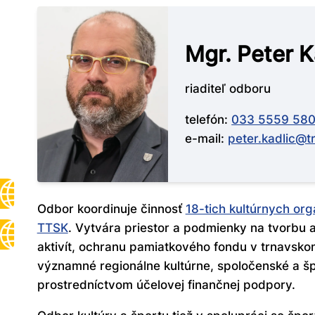
Mgr. Peter K
riaditeľ odboru
telefón:
033 5559 58
e-mail:
peter.kadlic@t
Odbor koordinuje činnosť
18-tich kultúrnych org
TTSK
. Vytvára priestor a podmienky na tvorbu a
aktivít, ochranu pamiatkového fondu v trnavsko
významné regionálne kultúrne, spoločenské a š
prostredníctvom účelovej finančnej podpory.