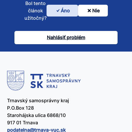
Bol tento
článok
Áno
Nie
Bol
užitočný?
tento
článok
Nahlásiť problém
užitočný?
Trnavský samosprávny kraj
P.O.Box 128
Starohájska ulica 6868/10
917 01 Trnava
podatelna@​trnava-vuc.sk