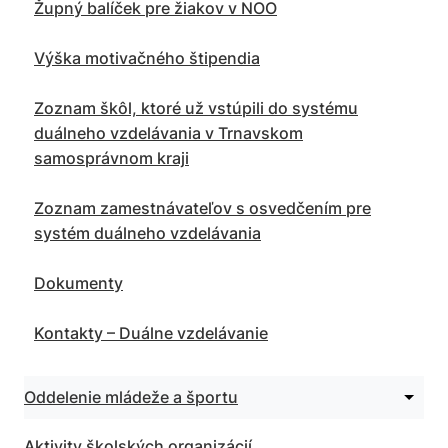
Župný balíček pre žiakov v NOO
Výška motivačného štipendia
Zoznam škôl, ktoré už vstúpili do systému
duálneho vzdelávania v Trnavskom
samosprávnom kraji
Zoznam zamestnávateľov s osvedčením pre
systém duálneho vzdelávania
Dokumenty
Kontakty – Duálne vzdelávanie
Rozbal
Oddelenie mládeže a športu
podm
pre
Aktivity školských organizácií