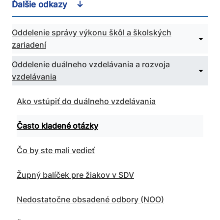
Ďalšie odkazy
Oddelenie správy výkonu škôl a školských
Rozbal
zariadení
podm
pre
Oddel
Oddelenie duálneho vzdelávania a rozvoja
Zbaliť
správ
vzdelávania
podm
výkon
pre
škôl
Oddel
a
Ako vstúpiť do duálneho vzdelávania
duáln
škols
vzdelá
zariad
a
Často kladené otázky
rozvoj
vzdelá
Čo by ste mali vedieť
Župný balíček pre žiakov v SDV
Nedostatočne obsadené odbory (NOO)