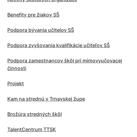
Oddel
mláde
a špor
Benefity pre žiakov SŠ
Podpora bývania učitelov SŠ
Podpora zvyšovania kvalifikácie učiteľov SŠ
Podpora zamestnancov škôl pri mimovyučovacej
činnosti
Projekt
Kam na strednú v Trnavskej župe
Brožúra stredných škôl
TalentCentrum TTSK