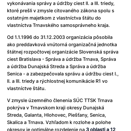
vykonávania správy a údržby ciest II. a III. triedy,
ktoré prešli v zmysle citovaného zákona spolu s
ostatným majetkom z vlastníctva štátu do
vlastníctva Trnavského samosprávneho kraja.
Od 1.1.1996 do 31.12.2003 organizácia pôsobila
ako preddavková vnútorná organizačná jednotka
štátnej rozpočtovej organizácie Slovenská správa
ciest Bratislava - Správa a údržba Trnava, Správa
a údržba Dunajská Streda a Správa a údržba
Senica - a zabezpečovala správu a údržbu ciest I.,
II. a III. triedy a rýchlostnej komunikácie R1 vo
vlastníctve štátu.
V zmysle územného členenia SÚC TTSK Trnava
pokrýva v Trnavskom kraji okresy Dunajská
Streda, Galanta, Hlohovec, Piešťany, Senica,
Skalica a Trnava. Vzhľadom k rozlohe a polohe
okresov je optimálne rozdelenie na
3 oblasti a 12