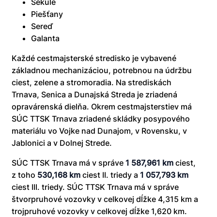
Sekule
Piešťany
Sereď
Galanta
Každé cestmajsterské stredisko je vybavené
základnou mechanizáciou, potrebnou na údržbu
ciest, zelene a stromoradia. Na strediskách
Trnava, Senica a Dunajská Streda je zriadená
opravárenská dielňa. Okrem cestmajsterstiev má
SÚC TTSK Trnava zriadené skládky posypového
materiálu vo Vojke nad Dunajom, v Rovensku, v
Jablonici a v Dolnej Strede.
SÚC TTSK Trnava má v správe
1 587,961 km
ciest,
z toho
530,168 km
ciest II. triedy a
1 057,793 km
ciest III. triedy. SÚC TTSK Trnava má v správe
štvorpruhové vozovky v celkovej dĺžke 4,315 km a
trojpruhové vozovky v celkovej dĺžke 1,620 km.