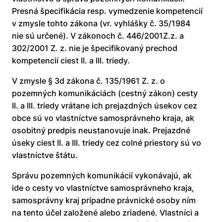
Presná špecifikácia resp. vymedzenie kompetencií
v zmysle tohto zákona (vr. vyhlášky č. 35/1984
nie sú určené). V zákonoch č. 446/2001Z.z. a
302/2001 Z. z. nie je špecifikovaný prechod
kompetencií ciest II. a III. triedy.
V zmysle § 3d zákona č. 135/1961 Z. z. o
pozemných komunikáciách (cestný zákon) cesty
II. a III. triedy vrátane ich prejazdných úsekov cez
obce sú vo vlastníctve samosprávneho kraja, ak
osobitný predpis neustanovuje inak. Prejazdné
úseky ciest II. a III. triedy cez colné priestory sú vo
vlastníctve štátu.
Správu pozemných komunikácií vykonávajú, ak
ide o cesty vo vlastníctve samosprávneho kraja,
samosprávny kraj prípadne právnické osoby ním
na tento účel založené alebo zriadené. Vlastníci a