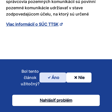
správcovia pozemných komunikácií sú povinní
pozemné komunikácie udržiavať v stave
zodpovedajúcom účelu, na ktorý sú určené
Viac informácií o SÚC TTSK
Bol tento
článok
Áno
Nie
Bol
užitočný?
tento
článok
Nahlásiť problém
užitočný?