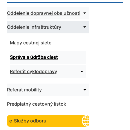
Rozbaliť
Oddelenie dopravnej obslužnosti
podmenu
pre
Zbaliť
Oddelenie infraštruktúry
Oddelenie
podmenu
dopravnej
pre
obslužnosti
Oddelenie
Mapy cestnej siete
infraštruktúry
Správa a údržba ciest
Rozbaliť
Referát cyklodopravy
podmenu
pre
Referát
Rozbaliť
Referát mobility
cyklodopravy
podmenu
pre
Predplatný cestovný lístok
Referát
mobility
e-Služby odboru