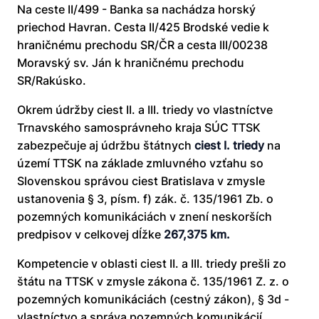
Na ceste II/499 - Banka sa nachádza horský
priechod Havran. Cesta II/425 Brodské vedie k
hraničnému prechodu SR/ČR a cesta III/00238
Moravský sv. Ján k hraničnému prechodu
SR/Rakúsko.
Okrem údržby ciest II. a III. triedy vo vlastníctve
Trnavského samosprávneho kraja SÚC TTSK
zabezpečuje aj údržbu štátnych
ciest I. triedy
na
území TTSK na základe zmluvného vzťahu so
Slovenskou správou ciest Bratislava v zmysle
ustanovenia § 3, písm. f) zák. č. 135/1961 Zb. o
pozemných komunikáciách v znení neskorších
predpisov v celkovej dĺžke
267,375 km.
Kompetencie v oblasti ciest II. a III. triedy prešli zo
štátu na TTSK v zmysle zákona č. 135/1961 Z. z. o
pozemných komunikáciách (cestný zákon), § 3d -
vlastníctvo a správa pozemných komunikácií.