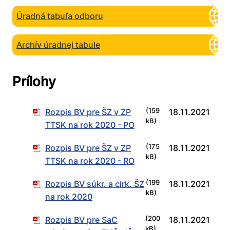
Úradná tabuľa odboru
Archív úradnej tabule
Prílohy
Rozpis BV pre ŠZ v ZP
(159
18.11.2021
kB)
TTSK na rok 2020 - PO
Rozpis BV pre ŠZ v ZP
(175
18.11.2021
kB)
TTSK na rok 2020 - RO
Rozpis BV súkr. a cirk. ŠZ
(199
18.11.2021
kB)
na rok 2020
Rozpis BV pre SaC
(200
18.11.2021
kB)