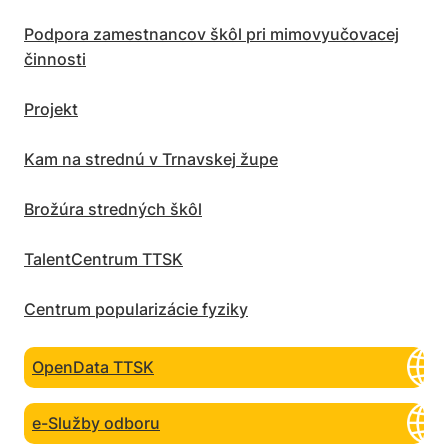
Podpora zamestnancov škôl pri mimovyučovacej
činnosti
Projekt
Kam na strednú v Trnavskej župe
Brožúra stredných škôl
TalentCentrum TTSK
Centrum popularizácie fyziky
OpenData TTSK
e-Služby odboru