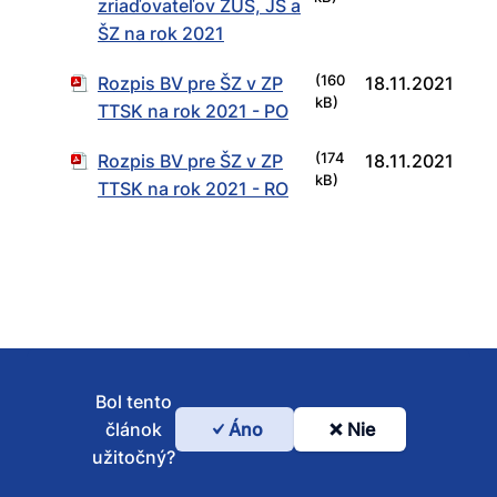
zriaďovateľov ZUŠ, JŠ a
ŠZ na rok 2021
Rozpis BV pre ŠZ v ZP
(160
18.11.2021
kB)
TTSK na rok 2021 - PO
Rozpis BV pre ŠZ v ZP
(174
18.11.2021
kB)
TTSK na rok 2021 - RO
Bol tento
článok
Áno
Nie
Bol
užitočný?
tento