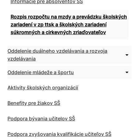
Informácie pre absolventov SŠ
zariad
Odborn
SŠ
vzdeláv
Rozpis rozpočtu na mzdy a prevádzku školských
zariadení v zp ttsk a školských zariadení
súkromných a cirkevných zriaďovateľov
Oddelenie duálneho vzdelávania a rozvoja
Rozbal
vzdelávania
podm
pre
Oddel
Rozbal
Oddelenie mládeže a športu
duáln
podm
vzdelá
pre
a
Aktivity školských organizácií
Oddel
rozvoj
mláde
vzdelá
a špor
Benefity pre žiakov SŠ
Podpora bývania učitelov SŠ
Podpora zvyšovania kvalifikácie učiteľov SŠ