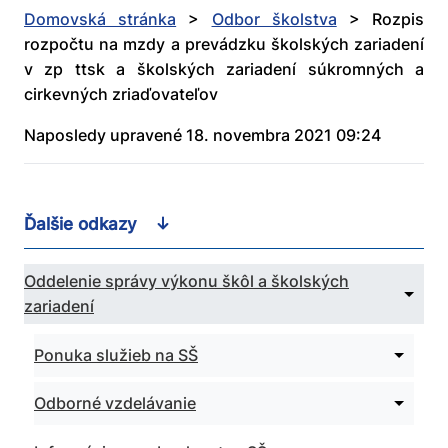
Domovská stránka
>
Odbor školstva
>
Rozpis
rozpočtu na mzdy a prevádzku školských zariadení
v zp ttsk a školských zariadení súkromných a
cirkevných zriaďovateľov
Naposledy upravené 18. novembra 2021 09:24
Ďalšie odkazy
Oddelenie správy výkonu škôl a školských
Zbaliť
zariadení
podm
pre
Oddel
Rozbali
Ponuka služieb na SŠ
správ
podme
výkon
pre
škôl
Rozbali
Odborné vzdelávanie
Ponuka
a
podme
služieb
škols
pre
na