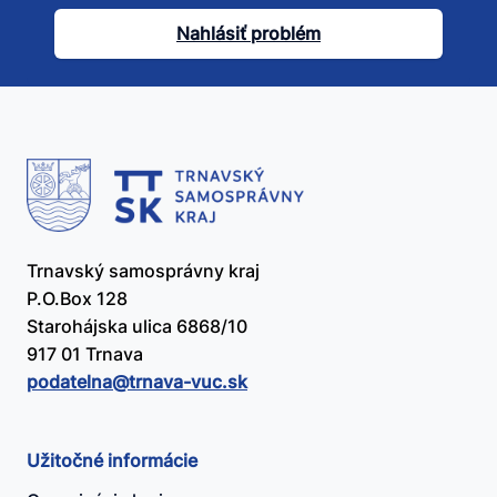
článok
Nahlásiť problém
užitočný?
Trnavský samosprávny kraj
P.O.Box 128
Starohájska ulica 6868/10
917 01 Trnava
podatelna@​trnava-vuc.sk
Užitočné informácie