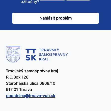
užitočný?
tento
článok
Nahlásiť problém
užitočný?
Trnavský samosprávny kraj
P.O.Box 128
Starohájska ulica 6868/10
917 01 Trnava
podatelna@​trnava-vuc.sk