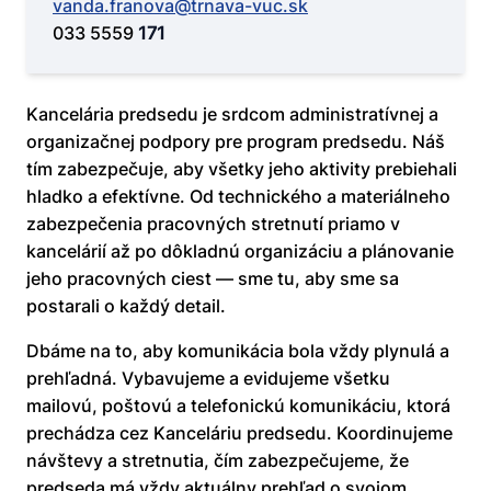
vanda.franova@trnava-vuc.sk
033 5559
171
Kancelária predsedu je srdcom administratívnej a
organizačnej podpory pre program predsedu. Náš
tím zabezpečuje, aby všetky jeho aktivity prebiehali
hladko a efektívne. Od technického a materiálneho
zabezpečenia pracovných stretnutí priamo v
kancelárií až po dôkladnú organizáciu a plánovanie
jeho pracovných ciest — sme tu, aby sme sa
postarali o každý detail.
Dbáme na to, aby komunikácia bola vždy plynulá a
prehľadná. Vybavujeme a evidujeme všetku
mailovú, poštovú a telefonickú komunikáciu, ktorá
prechádza cez Kanceláriu predsedu. Koordinujeme
návštevy a stretnutia, čím zabezpečujeme, že
predseda má vždy aktuálny prehľad o svojom