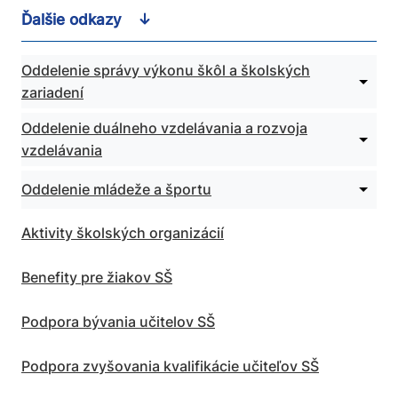
Ďalšie odkazy
Oddelenie správy výkonu škôl a školských
Rozbal
zariadení
podm
pre
Oddel
Oddelenie duálneho vzdelávania a rozvoja
Rozbal
správ
vzdelávania
podm
výkon
pre
škôl
Oddel
Rozbal
Oddelenie mládeže a športu
a
duáln
podm
škols
vzdelá
pre
zariad
a
Aktivity školských organizácií
Oddel
rozvoj
mláde
vzdelá
a špor
Benefity pre žiakov SŠ
Podpora bývania učitelov SŠ
Podpora zvyšovania kvalifikácie učiteľov SŠ