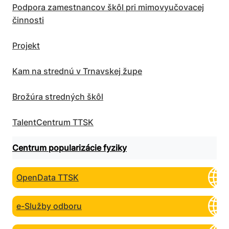
Podpora zamestnancov škôl pri mimovyučovacej
činnosti
Projekt
Kam na strednú v Trnavskej župe
Brožúra stredných škôl
TalentCentrum TTSK
Centrum popularizácie fyziky
OpenData TTSK
e-Služby odboru