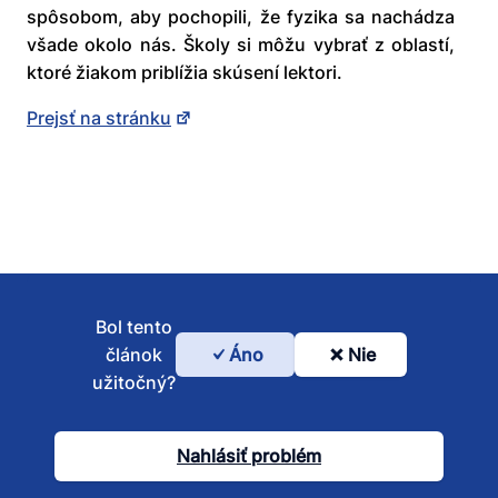
spôsobom, aby pochopili, že fyzika sa nachádza
všade okolo nás. Školy si môžu vybrať z oblastí,
ktoré žiakom priblížia skúsení lektori.
Prejsť na stránku
Bol tento
článok
Áno
Nie
Bol
užitočný?
tento
článok
Nahlásiť problém
užitočný?