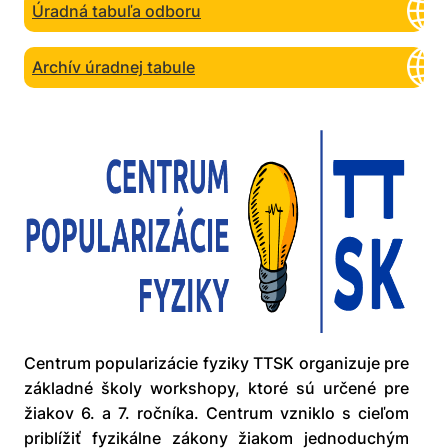
Úradná tabuľa odboru
Archív úradnej tabule
Centrum popularizácie fyziky TTSK organizuje pre
základné školy workshopy, ktoré sú určené pre
žiakov 6. a 7. ročníka. Centrum vzniklo s cieľom
priblížiť fyzikálne zákony žiakom jednoduchým