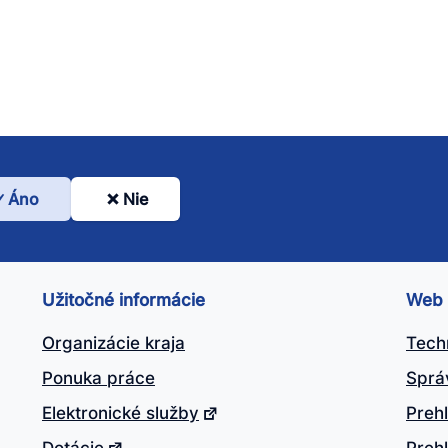
Áno
Nie
l
nto
ánok
Užitočné informácie
Web
itočný?
Organizácie kraja
Tech
Ponuka práce
Sprá
Elektronické služby
Prehl