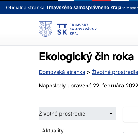
Oficiálna stránka
Trnavského samosprávneho kraja
Mapa 
Ekologický čin roka
Domovská stránka
>
Životné prostredi
Naposledy upravené 22. februára 202
Zbaliť
Životné prostredie
podmenu
pre
Životné
Aktuality
prostredie