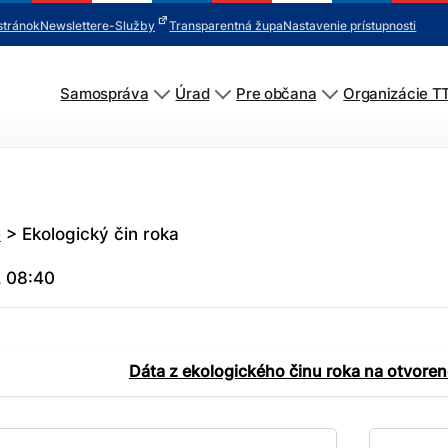
stránok
Newsletter
e-Služby
Transparentná župa
Nastavenie prístupnosti
Samospráva
Úrad
Pre občana
Organizácie T
e
>
Ekologický čin roka
2 08:40
Dáta z ekologického činu roka na otvore