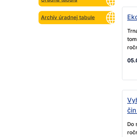
Ek
Archív úradnej tabule
Trn
tom
ročn
05.
Vy
čin
Do 
ročn