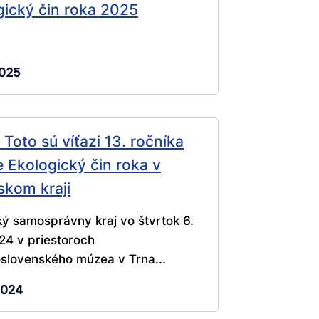
gický čin roka 2025
2025
Toto sú víťazi 13. ročníka
 Ekologický čin roka v
skom kraji
ý samosprávny kraj vo štvrtok 6.
24 v priestoroch
slovenského múzea v Trna...
2024