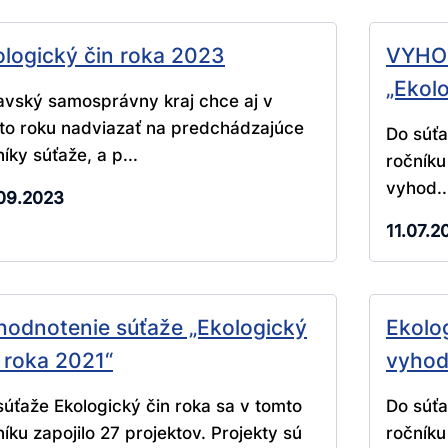
ologický čin roka 2023
VYHO
„Ekol
avský samosprávny kraj chce aj v
to roku nadviazať na predchádzajúce
Do súťa
íky súťaže, a p...
ročníku
vyhod..
09.2023
11.07.2
hodnotenie súťaže „Ekologický
Ekolo
 roka 2021“
vyhod
súťaže Ekologický čin roka sa v tomto
Do súťa
íku zapojilo 27 projektov. Projekty sú
ročníku