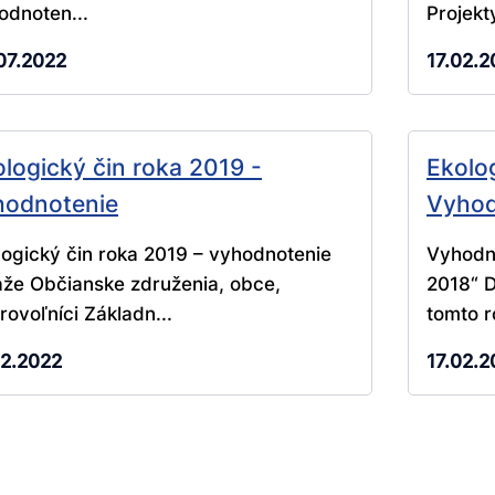
odnoten...
Projekty
07.2022
17.02.2
logický čin roka 2019 -
Ekolo
hodnotenie
Vyhod
logický čin roka 2019 – vyhodnotenie
Vyhodno
aže Občianske združenia, obce,
2018“ D
rovoľníci Základn...
tomto r
02.2022
17.02.2