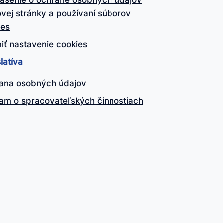
lásenie o ochrane osobných údajov
vej stránky a používaní súborov
ies
iť nastavenie cookies
latíva
ana osobných údajov
am o spracovateľských činnostiach