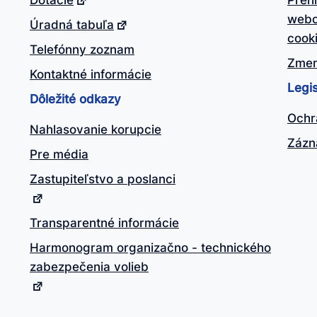
Dotácie
Preh
webo
Úradná tabuľa
cook
Telefónny zoznam
Zmen
Kontaktné informácie
Legis
Dôležité odkazy
Ochr
Nahlasovanie korupcie
Zázn
Pre média
Zastupiteľstvo a poslanci
Transparentné informácie
Harmonogram organizačno - technického
zabezpečenia volieb