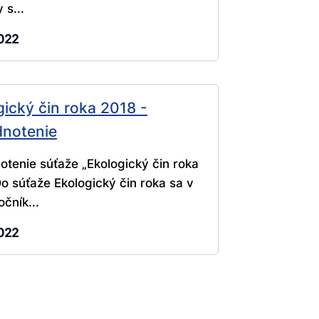
 s...
022
gický čin roka 2018 -
notenie
tenie súťaže „Ekologický čin roka
o súťaže Ekologický čin roka sa v
očník...
022