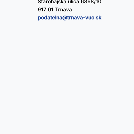
Starohájska ulica 6868/10
917 01 Trnava
podatelna@​trnava-vuc.sk