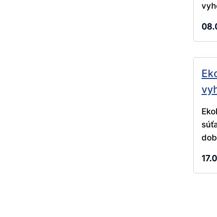
vyh
08.
Eko
vy
Eko
súť
dob
17.