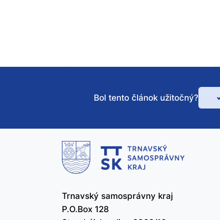
Bol tento článok užitočný?
Bo
te
čl
už
Trnavský samosprávny kraj
P.O.Box 128