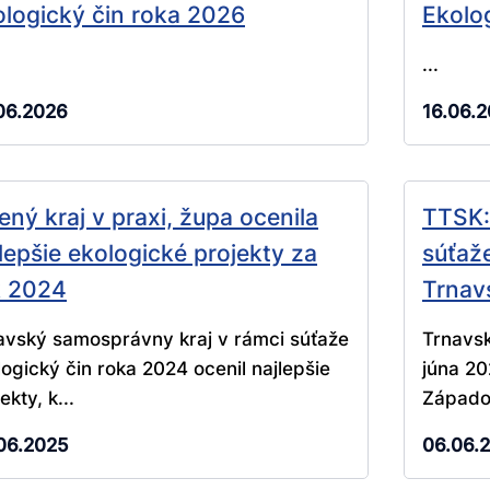
logický čin roka 2026
Ekolo
...
06.2026
16.06.
ený kraj v praxi, župa ocenila
TTSK: 
lepšie ekologické projekty za
súťaže
k 2024
Trnav
avský samosprávny kraj v rámci súťaže
Trnavsk
logický čin roka 2024 ocenil najlepšie
júna 20
ekty, k...
Západo
06.2025
06.06.