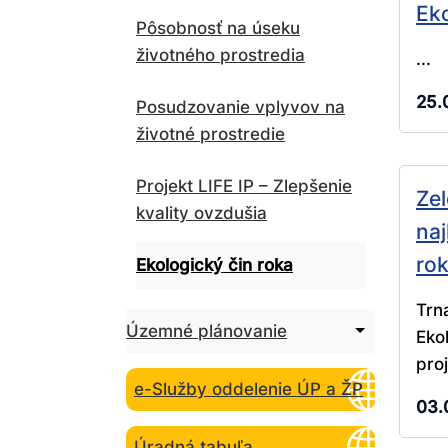
Eko
Pôsobnosť na úseku
životného prostredia
...
25.
Posudzovanie vplyvov na
životné prostredie
Projekt LIFE IP – Zlepšenie
Zel
kvality ovzdušia
naj
ro
Ekologický čin roka
Trn
Rozbaliť
Územné plánovanie
Eko
podmenu
proj
pre
Územné
e-Služby oddelenie ÚP a ŽP
plánovanie
03.
Úradná tabuľa