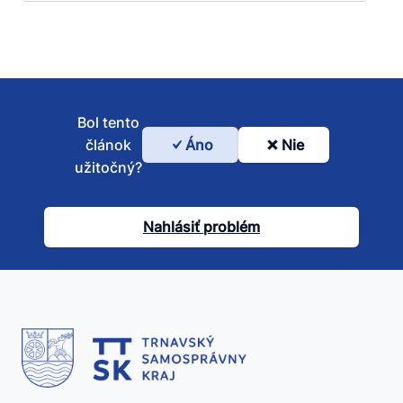
Bol tento
článok
Áno
Nie
Bol
užitočný?
tento
článok
Nahlásiť problém
užitočný?