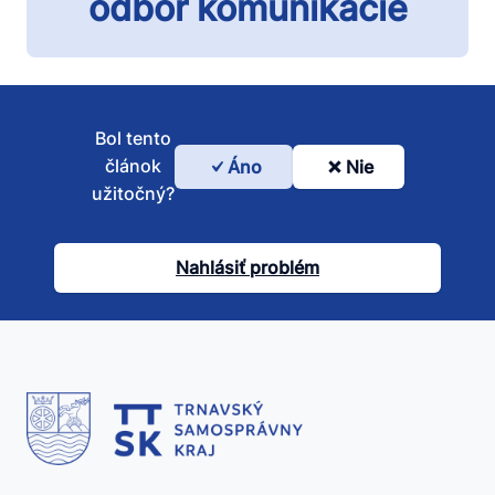
odbor komunikácie
Bol tento
článok
Áno
Nie
Bol
užitočný?
tento
článok
Nahlásiť problém
užitočný?