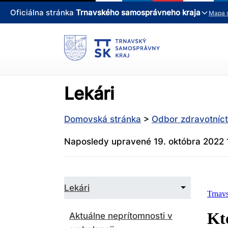
Oficiálna stránka
Trnavského samosprávneho kraja
Mapa 
Lekári
Domovská stránka
>
Odbor zdravotníc
Naposledy upravené 19. októbra 2022 
Zbaliť
Lekári
podmenu
pre
Lekári
Aktuálne neprítomnosti v