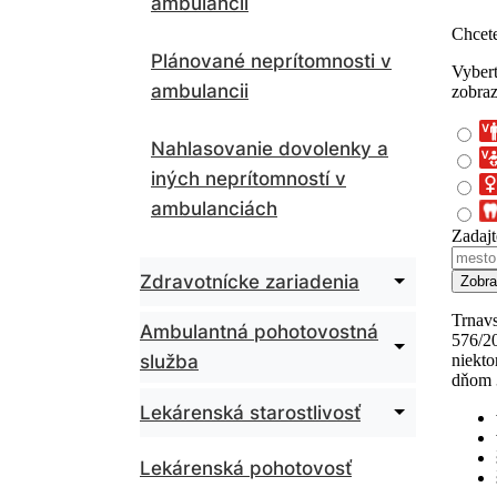
ambulancii
Plánované neprítomnosti v
ambulancii
Nahlasovanie dovolenky a
iných neprítomností v
ambulanciách
Rozbaliť
Zdravotnícke zariadenia
podmenu
pre
Ambulantná pohotovostná
Zdravotníck
Rozbaliť
služba
zariadenia
podmenu
pre
Ambulantná
Rozbaliť
Lekárenská starostlivosť
pohotovost
podmenu
služba
pre
Lekárenská pohotovosť
Lekárenská
starostlivos