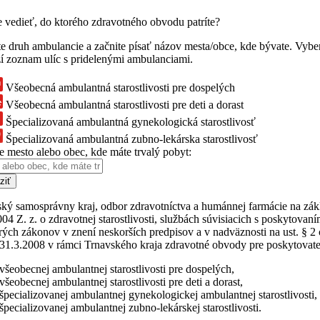
e
ná
ť