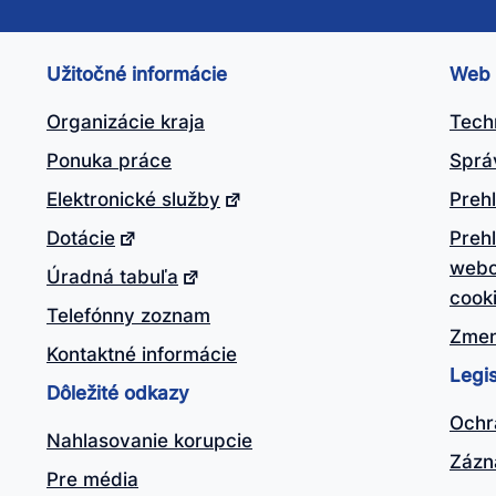
nto
ánok
Užitočné informácie
Web
itočný?
Organizácie kraja
Tech
Ponuka práce
Sprá
Elektronické služby
Prehl
Dotácie
Preh
webo
Úradná tabuľa
cook
Telefónny zoznam
Zmen
Kontaktné informácie
Legis
Dôležité odkazy
Ochr
Nahlasovanie korupcie
Zázn
Pre média