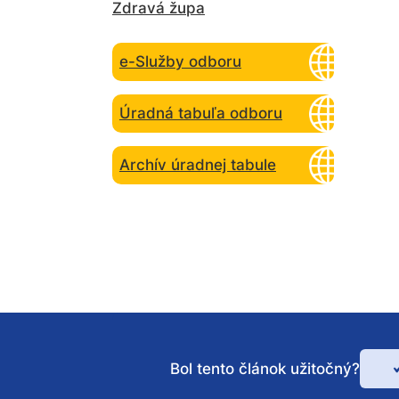
Zdravá župa
starostlivost
Podpora
zdravia
e-Služby odboru
Úradná tabuľa odboru
Archív úradnej tabule
Bol tento článok užitočný?
Bo