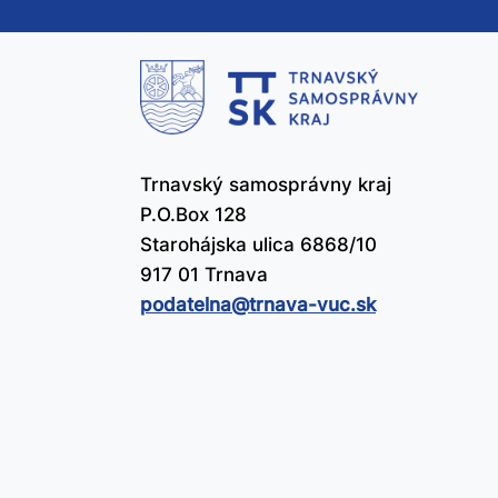
te
čl
už
Trnavský samosprávny kraj
P.O.Box 128
Starohájska ulica 6868/10
917 01 Trnava
podatelna@​trnava-vuc.sk