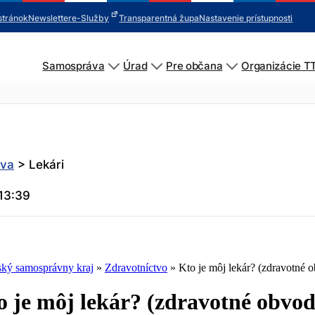
stránok
Newsletter
e-Služby
Transparentná župa
Nastavenie prístupnosti
Samospráva
Úrad
Pre občana
Organizácie T
tva
>
Lekári
13:39