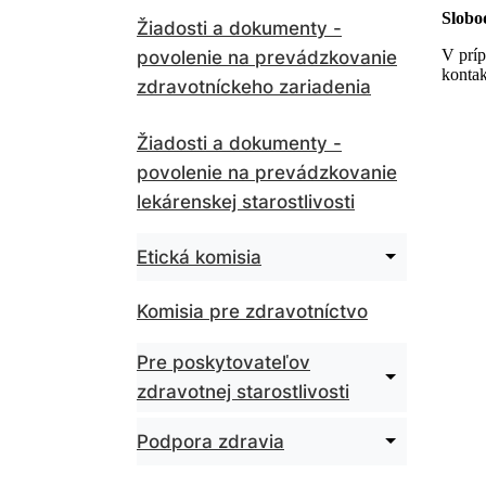
Žiadosti a dokumenty -
povolenie na prevádzkovanie
zdravotníckeho zariadenia
Žiadosti a dokumenty -
povolenie na prevádzkovanie
lekárenskej starostlivosti
Rozbaliť
Etická komisia
podmenu
pre
Komisia pre zdravotníctvo
Etická
komisia
Pre poskytovateľov
Rozbaliť
zdravotnej starostlivosti
podmenu
pre
Pre
Rozbaliť
Podpora zdravia
poskytovat
podmenu
zdravotnej
pre