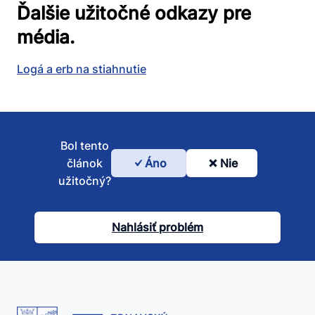
Ďalšie užitočné odkazy pre
média.
Logá a erb na stiahnutie
Bol tento
článok
Áno
Nie
Bol
užitočný?
tento
článok
Nahlásiť problém
užitočný?