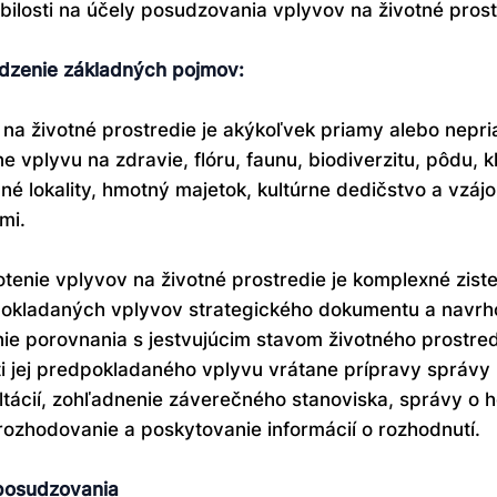
bilosti na účely posudzovania vplyvov na životné prost
zenie základných pojmov:
 na životné prostredie je akýkoľvek priamy alebo nepri
e vplyvu na zdravie, flóru, faunu, biodiverzitu, pôdu, k
dné lokality, hmotný majetok, kultúrne dedičstvo a vzá
mi.
tenie vplyvov na životné prostredie je komplexné ziste
okladaných vplyvov strategického dokumentu a navrhov
nie porovnania s jestvujúcim stavom životného prostred
ti jej predpokladaného vplyvu vrátane prípravy správy
ltácií, zohľadnenie záverečného stanoviska, správy o h
 rozhodovanie a poskytovanie informácií o rozhodnutí.
posudzovania