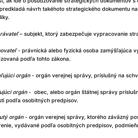
sť, ak ide o posudzovanie strategických dokumentov s
 predkladá návrh takéhoto strategického dokumentu na
iky.
rávateľ
– subjekt, ktorý zabezpečuje vypracovanie st
ovateľ
- právnická alebo fyzická osoba zamýšľajúca vy
zovaná podľa tohto zákona.
ľujúci orgán
- orgán verejnej správy, príslušný na sch
ujúci orgán
- obec, alebo orgán štátnej správy prísluš
sti podľa osobitných predpisov.
utý orgán
- orgán verejnej správy, ktorého záväzný pos
renie, vydávané podľa osobitných predpisov, podmieňuj