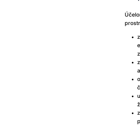
Účelo
prost
z
e
z
z
a
o
č
u
ž
z
p