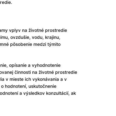
redie.
amy vplyv na životné prostredie
límu, ovzdušie, vodu, krajinu,
jomné pôsobenie medzi týmito
nie, opísanie a vyhodnotenie
anej činnosti na životné prostredie
ia v mieste ich vykonávania a v
 o hodnotení, uskutočnenie
odnotení a výsledkov konzultácií, ak