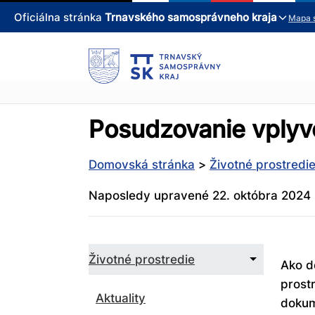
Oficiálna stránka
Trnavského samosprávneho kraja
Mapa 
Posudzovanie vplyvo
Domovská stránka
>
Životné prostredi
Naposledy upravené 22. októbra 2024
Zbaliť
Životné prostredie
Ako d
podmenu
pre
prost
Životné
Aktuality
dokum
prostredie