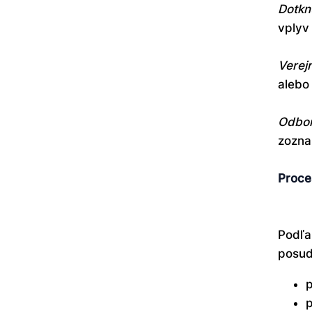
Dotkn
vplyv 
Verej
alebo
Odbor
zozna
Proce
Podľa
posud
p
p