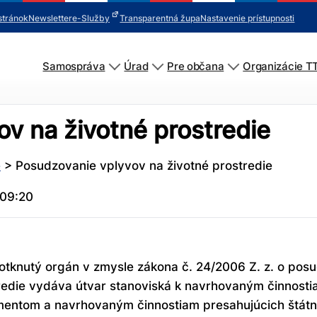
stránok
Newsletter
e-Služby
Transparentná župa
Nastavenie prístupnosti
Samospráva
Úrad
Pre občana
Organizácie T
v na životné prostredie
e
>
Posudzovanie vplyvov na životné prostredie
 09:20
otknutý orgán v zmysle zákona č. 24/2006 Z. z. o posu
redie vydáva útvar stanoviská k navrhovaným činnosti
entom a navrhovaným činnostiam presahujúcich štátn