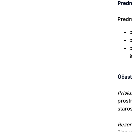
Predm
Predm
p
p
p
š
Účast
Prísl
prost
staro
Rezor