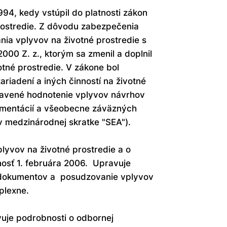
94, kedy vstúpil do platnosti zákon
rostredie. Z dôvodu zabezpečenia
ania vplyvov na životné prostredie s
000 Z. z., ktorým sa zmenil a doplnil
tné prostredie. V zákone bol
iadení a iných činností na životné
ravené hodnotenie vplyvov návrhov
mentácií a všeobecne záväzných
 medzinárodnej skratke "SEA").
lyvov na životné prostredie a o
nosť 1. februára 2006. Upravuje
h dokumentov a posudzovanie vplyvov
plexne.
uje podrobnosti o odbornej