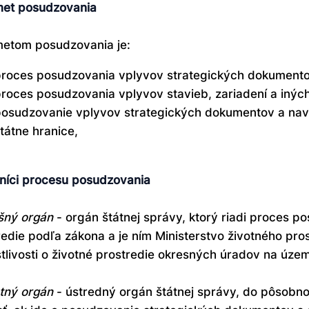
et posudzovania
etom posudzovania je:
roces posudzovania vplyvov strategických dokumentov
roces posudzovania vplyvov stavieb, zariadení a iných 
osudzovanie vplyvov strategických dokumentov a nav
tátne hranice,
níci procesu posudzovania
ušný orgán
- orgán štátnej správy, ktorý riadi proces p
redie podľa zákona a je ním Ministerstvo životného pro
stlivosti o životné prostredie okresných úradov na úze
tný orgán
- ústredný orgán štátnej správy, do pôsobno