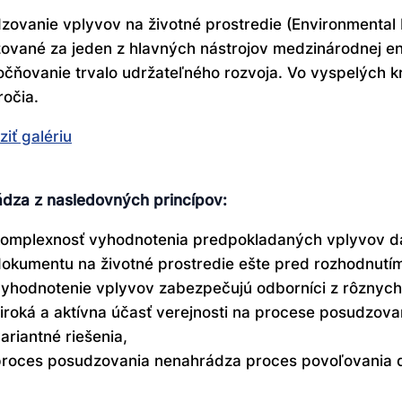
zovanie vplyvov na životné prostredie (Environmental 
ované za jeden z hlavných nástrojov medzinárodnej env
očňovanie trvalo udržateľného rozvoja. Vo vyspelých kra
ročia.
iť galériu
dza z nasledovných princípov:
omplexnosť vyhodnotenia predpokladaných vplyvov dan
okumentu na životné prostredie ešte pred rozhodnutím
yhodnotenie vplyvov zabezpečujú odborníci z rôznych 
iroká a aktívna účasť verejnosti na procese posudzova
ariantné riešenia,
roces posudzovania nenahrádza proces povoľovania da