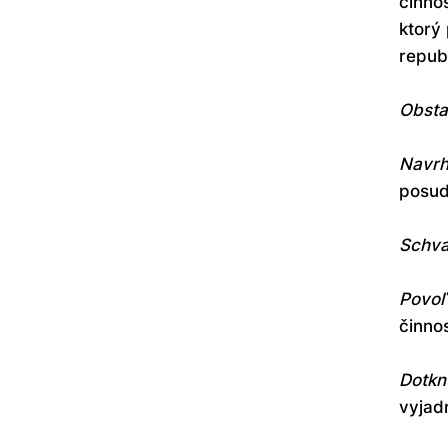
činno
ktorý
republ
Obsta
Navrh
posud
Schva
Povoľ
činno
Dotkn
vyjad