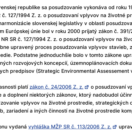
venskej republike sa posudzovanie vykonáva od roku 19
 č. 127/1994 Z. z. o posudzovaní vplyvov na životné p
 harmonizácie slovenskej legislatívy v oblasti posudzov
m Európskej únie bol v roku 2000 prijatý zákon č. 391/2
 NR SR č. 127/1994 Z. z. o posudzovaní vplyvov na živo
bne upravený proces posudzovania vplyvov stavieb, zar
redie. Podstatne jednoduchšie bolo v tomto zákone up
ných rozvojových koncepcií, územnoplánovacích doku
ych predpisov (Strategic Environmental Assessement v
asnosti platí
zákon č. 24/2006 Z. z.
o posudzovaní vp
 a doplnení niektorých zákonov, ktorý nadobudol účin
zovanie vplyvov na životné prostredie, strategickýc
b, zariadení a iných činností na životné prostredie kom
onu vydaná
vyhláška MŽP SR č. 113/2006 Z. z.
uprav