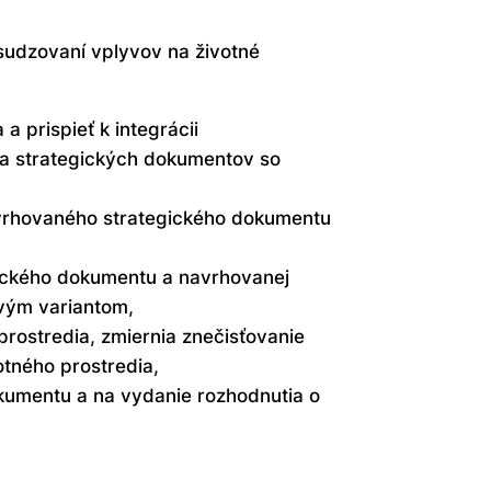
sudzovaní vplyvov na životné
 prispieť k integrácii
ia strategických dokumentov so
navrhovaného strategického dokumentu
gického dokumentu a navrhovanej
ovým variantom,
 prostredia, zmiernia znečisťovanie
otného prostredia,
kumentu a na vydanie rozhodnutia o