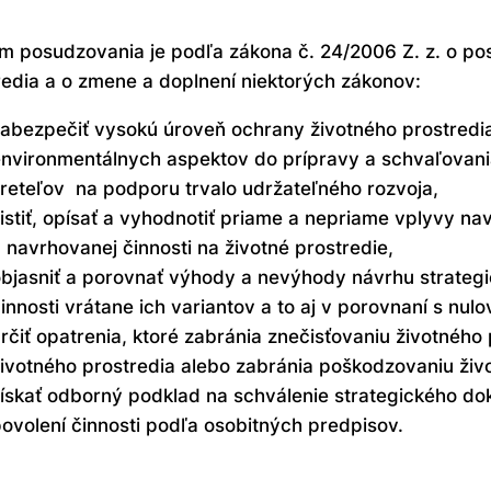
m posudzovania je podľa zákona č. 24/2006 Z. z. o po
redia a o zmene a doplnení niektorých zákonov:
abezpečiť vysokú úroveň ochrany životného prostredia a
nvironmentálnych aspektov do prípravy a schvaľovan
reteľov na podporu trvalo udržateľného rozvoja,
istiť, opísať a vyhodnotiť priame a nepriame vplyvy 
 navrhovanej činnosti na životné prostredie,
bjasniť a porovnať výhody a nevýhody návrhu strate
innosti vrátane ich variantov a to aj v porovnaní s nul
rčiť opatrenia, ktoré zabránia znečisťovaniu životného
ivotného prostredia alebo zabránia poškodzovaniu živ
ískať odborný podklad na schválenie strategického do
ovolení činnosti podľa osobitných predpisov.