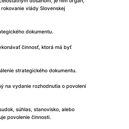
 celoštátnym dosahom, je ním orgán,
 rokovanie vlády Slovenskej
rategického dokumentu.
konávať činnosť, ktorá má byť
válenie strategického dokumentu.
ný na vydanie rozhodnutia o povolení
udok, súhlas, stanovisko, alebo
e povolenie činnosti.