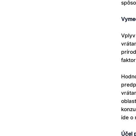
spôso
Vymed
Vplyv
vrátan
príro
faktor
Hodno
predp
vráta
oblas
konzu
ide o
Účel 