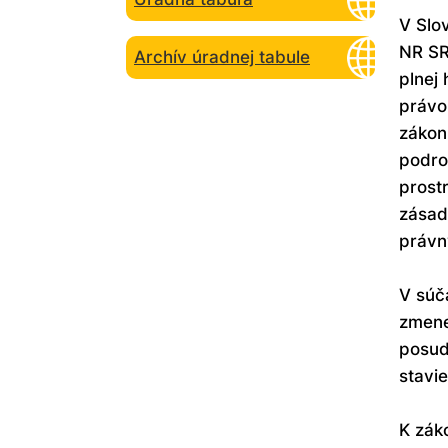
V Slo
NR SR
Archív úradnej tabule
plnej
právo
zákon
podro
prost
zásad
právn
V súč
zmene
posud
stavie
K zák