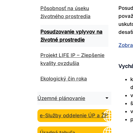
Posud
Pôsobnosť na úseku
považ
životného prostredia
uskut
Posudzovanie vplyvov na
desať
životné prostredie
Zobraz
Projekt LIFE IP – Zlepšenie
kvality ovzdušia
Vychá
Ekologický čin roka
k
d
v
Rozbaliť
Územné plánovanie
podmenu
š
pre
v
Územné
e-Služby oddelenie ÚP a ŽP
p
plánovanie
Úradná tabuľa