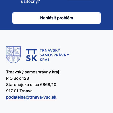
užitočný?
tento
článok
Nahlásiť problém
užitočný?
Trnavský samosprávny kraj
P.O.Box 128
Starohájska ulica 6868/10
917 01 Trnava
podatelna@​trnava-vuc.sk