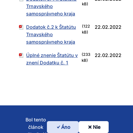
kB)
Trnavského
samosprávneho kraja
Dodatok č.2 k Štatútu
(122
22.02.2022
kB)
Trnavského
samosprávneho kraja
Úplné znenie Štatútu v
(233
22.02.2022
kB)
znení Dodatku č. 1
Bol tento
článok
Áno
Nie
Bol