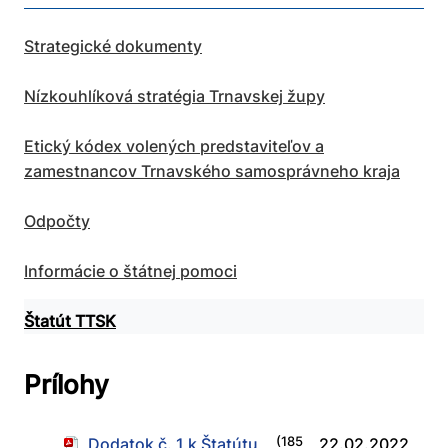
Strategické dokumenty
Nízkouhlíková stratégia Trnavskej župy
Etický kódex volených predstaviteľov a
zamestnancov Trnavského samosprávneho kraja
Odpočty
Informácie o štátnej pomoci
Štatút TTSK
Prílohy
Dodatok č. 1 k Štatútu
(185
22.02.2022