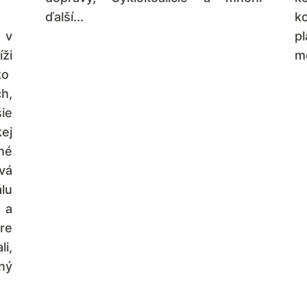
ďalší...
k
 v
p
ži
m
ko
h,
ie
kej
né
vá
álu
 a
re
i,
ný