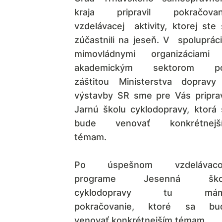
kraja pripravil pokračovan
vzdelávacej aktivity, ktorej ste 
zúčastnili na jeseň. V spolupráci
mimovládnymi organizáciami
akademickým sektorom p
záštitou Ministerstva dopravy
výstavby SR sme pre Vás pripravi
Jarnú školu cyklodopravy, ktorá 
bude venovať konkrétnejš
témam.
Po úspešnom vzdelávac
programe Jesenná ško
cyklodopravy tu má
pokračovanie, ktoré sa bu
venovať konkrétnejším témam.