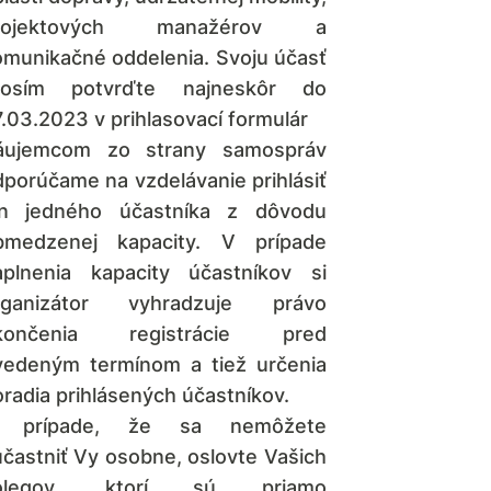
rojektových manažérov a
omunikačné oddelenia. Svoju účasť
rosím potvrďte najneskôr do
.03.2023 v prihlasovací formulár
áujemcom zo strany samospráv
porúčame na vzdelávanie prihlásiť
en jedného účastníka z dôvodu
bmedzenej kapacity. V prípade
aplnenia kapacity účastníkov si
rganizátor vyhradzuje právo
končenia registrácie pred
vedeným termínom a tiež určenia
radia prihlásených účastníkov.
 prípade, že sa nemôžete
častniť Vy osobne, oslovte Vašich
olegov, ktorí sú priamo