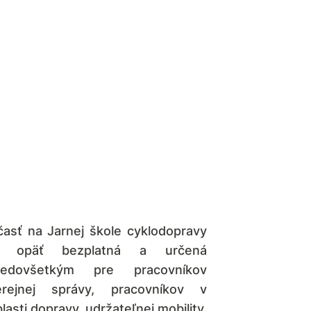
časť na Jarnej škole cyklodopravy
e opäť bezplatná a určená
redovšetkým pre pracovníkov
erejnej správy, pracovníkov v
lasti dopravy, udržateľnej mobility,