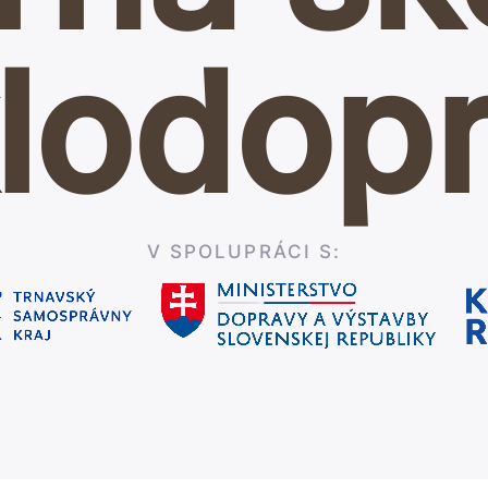
lodop
V SPOLUPRÁCI S: