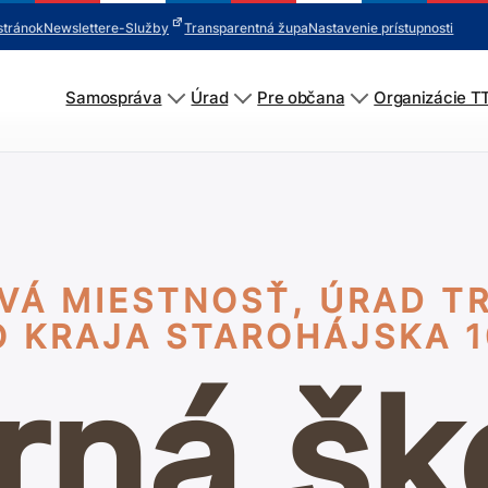
stránok
Newsletter
e-Služby
Transparentná župa
Nastavenie prístupnosti
Samospráva
Úrad
Pre občana
Organizácie T
VÁ MIESTNOSŤ, ÚRAD T
KRAJA STAROHÁJSKA 10
rná šk