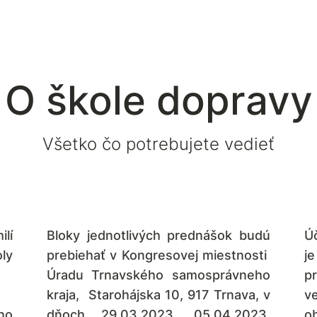
O škole dopravy
Všetko čo potrebujete vedieť
lí
Bloky jednotlivých prednášok budú
Ú
ly
prebiehať v Kongresovej miestnosti
j
Úradu Trnavského samosprávneho
p
kraja, Starohájska 10, 917 Trnava, v
v
ho
dňoch 29.03.2023, 05.04.2023,
ob