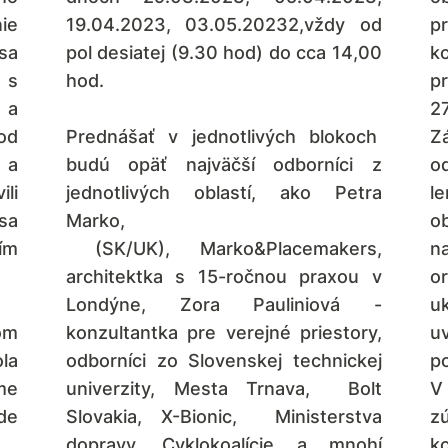
ie
19.04.2023, 03.05.20232,vždy od
p
sa
pol desiatej (9.30 hod) do cca 14,00
k
 s
hod.
p
 a
27
od
Prednášať v jednotlivých blokoch
Z
 a
budú opäť najväčší odborníci z
od
li
jednotlivých oblastí, ako Petra
l
sa
Marko,
o
ím
(SK/UK), Marko&Placemakers,
n
architektka s 15-ročnou praxou v
o
Londýne, Zora Pauliniová -
u
om
konzultantka pre verejné priestory,
u
la
odborníci zo Slovenskej technickej
po
me
univerzity, Mesta Trnava, Bolt
V
de
Slovakia, X-Bionic, Ministerstva
zú
dopravy, Cyklokoalície a mnohí
k