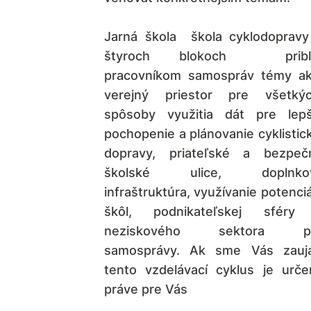
Jarná škola škola cyklodopravy
štyroch blokoch priblí
pracovníkom samospráv témy a
verejný priestor pre všetkýc
spôsoby využitia dát pre lepš
pochopenie a plánovanie cyklistic
dopravy, priateľské a bezpeč
školské ulice, doplnko
infraštruktúra, využívanie potenci
škôl, podnikateľskej sféry
neziskového sektora p
samosprávy. Ak sme Vás zaujal
tento vzdelávací cyklus je urče
práve pre Vás