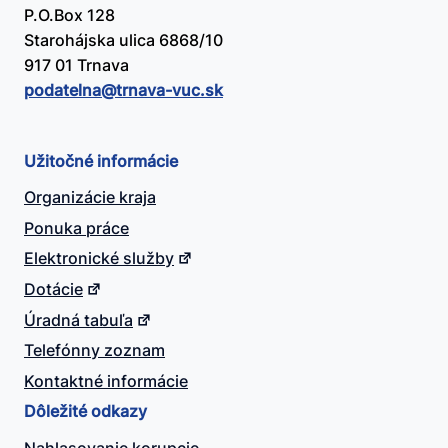
P.O.Box 128
Starohájska ulica 6868/10
917 01 Trnava
podatelna@​trnava-vuc.sk
Užitočné informácie
Organizácie kraja
Ponuka práce
Elektronické služby
Dotácie
Úradná tabuľa
Telefónny zoznam
Kontaktné informácie
Dôležité odkazy
Nahlasovanie korupcie