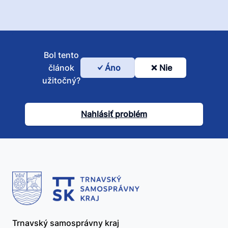
Bol tento
článok
Áno
Nie
Bol
užitočný?
tento
článok
Nahlásiť problém
užitočný?
Trnavský samosprávny kraj