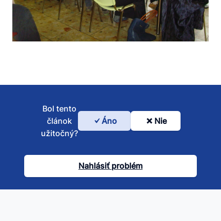
Bol tento
článok
Áno
Nie
Bol
užitočný?
tento
článok
Nahlásiť problém
užitočný?