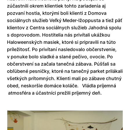
zúčastnili okrem klientiek tohto zariadenia aj
pozvaní hostia, ktorými boli klienti z Domova
sociálnych služieb Veľký Meder-Ižoppusta a tiež päť
klientov z Centra sociálnych služieb Jahodná spolu
s doprovodom. Hostitelia nás privítali ukážkou
Haloweenských masiek, ktoré si pripravili na túto
príležitosť. Po privítaní nasledovalo občerstvenie,
v ponuke bolo sladké a slané pečivo, ovocie. Po
občerstvení sa začala tanečná zábava. Púšťali sa
obľúbené pesničky, ktoré na tanečný parket prilákali
všetkých prítomných. Klienti mali po zábave chutný
obed, neskoršie domáce koláče. Vládla príjemná
atmosféra a účastníci prežili príjemný deň.