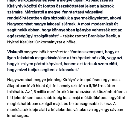
naponta közlekednek Nyitra megye útjain. Az Alsószeli és
Királyrév közötti út fontos összeköttetést jelent a lakosok
számára. Márciustól a megyei fenntartású vágsellyei
rendelőintézetben újra biztosítjuk a gyermekügyeletet, ahová
Nagyszombat megye lakosai is járnak. A most modernizált út
segít nekik abban, hogy könnyebben igénybe vehessék ezt az
egészségügyi szolgáltatást"
– tájékoztatott
Branislav Becík
, a
Nyitrai Kerületi Önkormányzat elnöke.
Viskupič
megyeelnök hozzátette:
"fontos szempont, hogy az
ilyen feladatok megoldásánál ne a térképeket nézzük, vagy azt,
hogy ki milyen pártot képvisel, hanem azt tartsuk szem előtt,
hogy mivel tudjuk segíteni a lakosokat."
Nagyszombat megye jelenleg Királyrév településen egy rossz
állapotban lévő hidat újít fel, amely szintén a II/561-es úton
található. Az 1,5 millió euró értékű beruházásnak köszönhetően a
híd jelentősen hosszabb ideig lesz majd működőképes, egyúttal
megbízhatóbban szolgál majd, és biztonságosabb is lesz. A
munkálatok ideje alatt a közlekedés váltakozva egy-egy sávban
lehetséges.