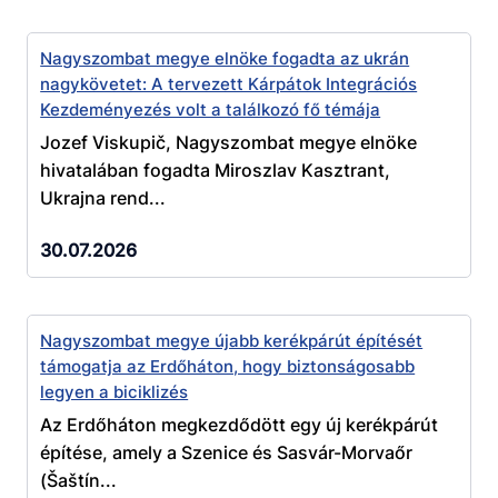
Nagyszombat megye elnöke fogadta az ukrán
nagykövetet: A tervezett Kárpátok Integrációs
Kezdeményezés volt a találkozó fő témája
Jozef Viskupič, Nagyszombat megye elnöke
hivatalában fogadta Miroszlav Kasztrant,
Ukrajna rend...
30.07.2026
Nagyszombat megye újabb kerékpárút építését
támogatja az Erdőháton, hogy biztonságosabb
legyen a biciklizés
Az Erdőháton megkezdődött egy új kerékpárút
építése, amely a Szenice és Sasvár-Morvaőr
(Šaštín...