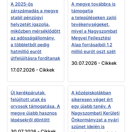
A 2025-ös
A megye továbbra is
zárszámadás a megye
támogatja
stabil pénzügyi
a településeken zajló
helyzetét igazolja,
tevékenységeket,
miközben mérséklődött
mivel a Nagyszombat
az adósságállomány,
Megyei Fejlesztési
a többletből pedig
Alap forrásaiból 1,2
hatmillió eurót
millió eurót oszt szét
útfelújításra fordítanak
30.07.2026 -
Cikkek
17.07.2026 -
Cikkek
Új kerékpárutak,
A középiskolákban
felújított utak és
sikeresen véget ért
orvosok támogatása. A
egy újabb tanév. A
megye újabb hasznos
Nagyszombati Kerületi
lépésekről döntött
Önkormányzat a nyári
szünet idején is
30.07.2026 -
Cikkek