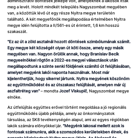
adminisztratív döntések jelképe volt, amelyeknek a lakosok itták
meg a levét. Holott mindkét település Nagyszombat megyében
van, a közöttük lévő út egy része Nyitra megye területén
található. A két megyefőnök megállapodása értelmében Nyitra
megye idén felújította a II/561-es út érintett, 1,6 km hosszú
szakaszát.
"Ez az út a zöld asztalnál hozott döntések szimbólumának számít.
Egy megye két községét olyan út köti össze, amely egy másik
megyében van. Nagyon örülök annak, hogy Branislav Becík
megyeelnökkel rögtön a 2022-es megyei választások után
megállapodtunk a szinte senki földjének számító út felújításában,
amelyet megyénk lakói naponta használnak. Most már
kijelenthetjük, hogy sikerrel jártunk. Nyitra megyének köszönöm
az együttműködést és az útszakasz felújítását, amelyen már új
aszfaltréteg van"
– mondta
Jozef Viskupič
, Nagyszombat megye
elnöke.
Az útfelújítás együttes erővel történt megoldása a jó regionális
együttműködés újabb példája, amely az önkormányzatok
társulása, az SK8 tevékenységén alapul, ami az egyes régiókban
lakók számára előnyökkel jár.
"Megyénk lakosai mellett azok is
fontosak számunkra, akik a szomszédos kerületekben élnek, és