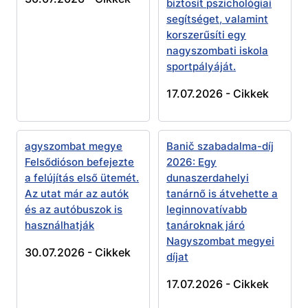
biztosít pszichológiai
segítséget, valamint
korszerűsíti egy
nagyszombati iskola
sportpályáját.
17.07.2026 -
Cikkek
agyszombat megye
Banič szabadalma-díj
Felsődióson befejezte
2026: Egy
a felújítás első ütemét.
dunaszerdahelyi
Az utat már az autók
tanárnő is átvehette a
és az autóbuszok is
leginnovatívabb
használhatják
tanároknak járó
Nagyszombat megyei
30.07.2026 -
Cikkek
díjat
17.07.2026 -
Cikkek