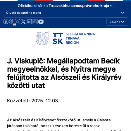
Oficiálna stránka
Trnavského samosprávneho kraja
Otvoriť dodatočne menu
Jazyky
J. Viskupič: Megállapodtam Becík
megyeelnökkel, és Nyitra megye
felújította az Alsószeli és Királyrév
közötti utat
Közzétett: 2025. 12 03.
Az Alsószelit és Királyrévet összekötő út, amely a Galántai
járásban található, hosszú éveken keresztül a rossz