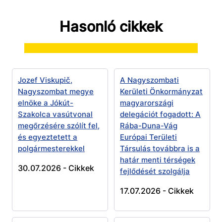
Hasonló cikkek
Jozef Viskupič,
A Nagyszombati
Nagyszombat megye
Kerületi Önkormányzat
elnöke a Jókút-
magyarországi
Szakolca vasútvonal
delegációt fogadott: A
megőrzésére szólít fel,
Rába-Duna-Vág
és egyeztetett a
Európai Területi
polgármesterekkel
Társulás továbbra is a
határ menti térségek
30.07.2026 -
Cikkek
fejlődését szolgálja
17.07.2026 -
Cikkek