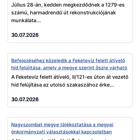
Július 28-án, kedden megkezdődnek a 1279-es
számú, harmadrendű út rekonstrukciójának
munkálata...
30.07.2026
Befejezéséhez közeledik a Feketevíz felett átívelő
híd felújítása, amely a megye szerint őszre várható
A Feketevíz felett átívelő, II/121-es úton át vezető
híd felújítása az utolsó szakaszához érke...
30.07.2026
Nagyszombat megye tájékoztatása a megyei
önkormányzati választásokkal kapcsolatban