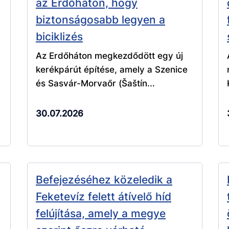
az Erdőháton, hogy
biztonságosabb legyen a
biciklizés
Az Erdőháton megkezdődött egy új
kerékpárút építése, amely a Szenice
és Sasvár-Morvaőr (Šaštín...
30.07.2026
Befejezéséhez közeledik a
Feketevíz felett átívelő híd
felújítása, amely a megye