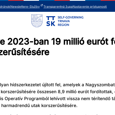
stránok
Newsletter
e-Služby
Transparentná župa
Nastavenie prístupnosti
2023-ban 19 millió eurót fo
zerűsítésére
n hídszerkezetet újított fel, amelyek a Nagyszombat
 korszerűsítésére összesen 8,9 millió eurót fordítottak
lis Operatív Programból lehívott vissza nem térítendő 
és harmadrendű utak korszerűsítésére.