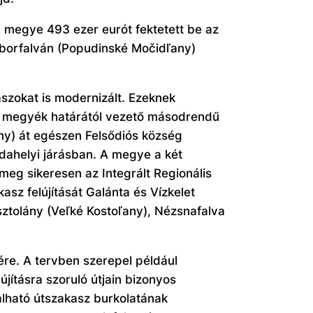
 megye 493 ezer eurót fektetett be az
ncoborfalván (Popudinské Močidľany)
zokat is modernizált. Ezeknek
at megyék határától vezető másodrendű
any) át egészen Felsődiós község
dahelyi járásban. A megye a két
meg sikeresen az Integrált Regionális
asz felújítását Galánta és Vízkelet
sztolány (Veľké Kostoľany), Nézsnafalva
ére. A tervben szerepel például
újításra szoruló útjain bizonyos
álható útszakasz burkolatának