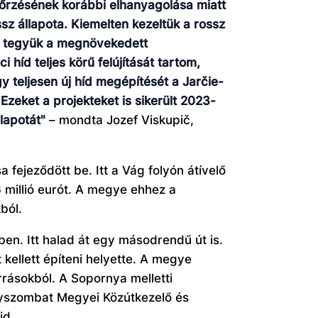
gőrzésének korábbi elhanyagolása miatt
sz állapota. Kiemelten kezeltük a rossz
sá tegyük a megnövekedett
híd teljes körű felújítását tartom,
teljesen új híd megépítését a Jarčie-
Ezeket a projekteket is sikerült 2023-
llapotát"
– mondta Jozef Viskupič,
fejeződött be. Itt a Vág folyón átívelő
 millió eurót. A megye ehhez a
ból.
ben. Itt halad át egy másodrendű út is.
t kellett építeni helyette. A megye
rrásokból. A Sopornya melletti
Nagyszombat Megyei Közútkezelő és
jd.