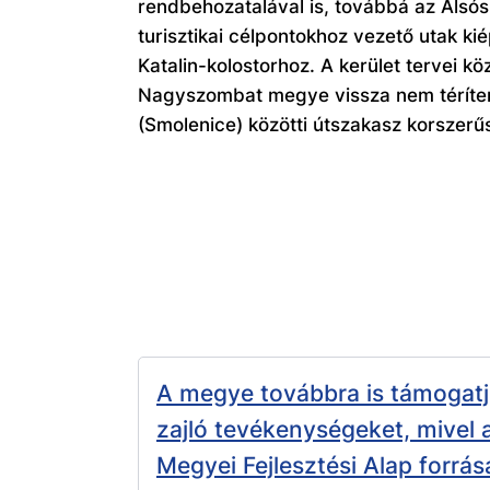
rendbehozatalával is, továbbá az Alsós
turisztikai célpontokhoz vezető utak ki
Katalin-kolostorhoz. A kerület tervei kö
Nagyszombat megye vissza nem térítend
(Smolenice) közötti útszakasz korszerűs
A megye továbbra is támogatj
zajló tevékenységeket, mivel
Megyei Fejlesztési Alap forrása