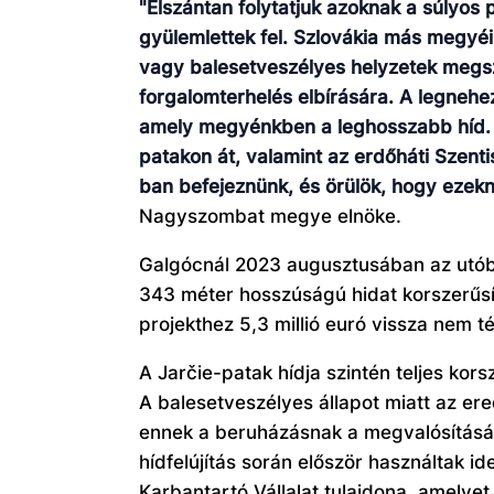
"Elszántan folytatjuk azoknak a súlyo
gyülemlettek fel. Szlovákia más megyéib
vagy balesetveszélyes helyzetek megsz
forgalomterhelés elbírására. A legnehez
amely megyénkben a leghosszabb híd. S
patakon át, valamint az erdőháti Szenti
ban befejeznünk, és örülök, hogy ezekn
Nagyszombat megye elnöke.
Galgócnál 2023 augusztusában az utóbbi
343 méter hosszúságú hidat korszerűsít
projekthez 5,3 millió euró vissza nem t
A Jarčie-patak hídja szintén teljes kor
A balesetveszélyes állapot miatt az ered
ennek a beruházásnak a megvalósításáho
hídfelújítás során először használtak 
Karbantartó Vállalat tulajdona, amelyet