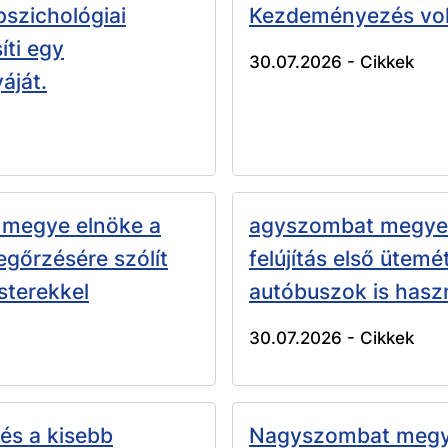
 pszichológiai
Kezdeményezés volt
íti egy
30.07.2026 -
Cikkek
áját.
 megye elnöke a
agyszombat megye 
gőrzésére szólít
felújítás első ütemé
sterekkel
autóbuszok is hasz
30.07.2026 -
Cikkek
és a kisebb
Nagyszombat megye