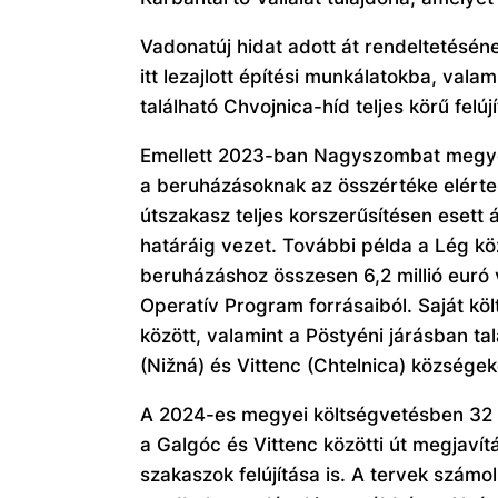
Vadonatúj hidat adott át rendeltetésé
itt lezajlott építési munkálatokba, val
található Chvojnica-híd teljes körű felúj
Emellett 2023-ban Nagyszombat megye 
a beruházásoknak az összértéke elérte
útszakasz teljes korszerűsítésen esett 
határáig vezet. További példa a Lég k
beruházáshoz összesen 6,2 millió euró 
Operatív Program forrásaiból. Saját köl
között, valamint a Pöstyéni járásban t
(Nižná) és Vittenc (Chtelnica) községek
A 2024-es megyei költségvetésben 32 mi
a Galgóc és Vittenc közötti út megjavítá
szakaszok felújítása is. A tervek szá