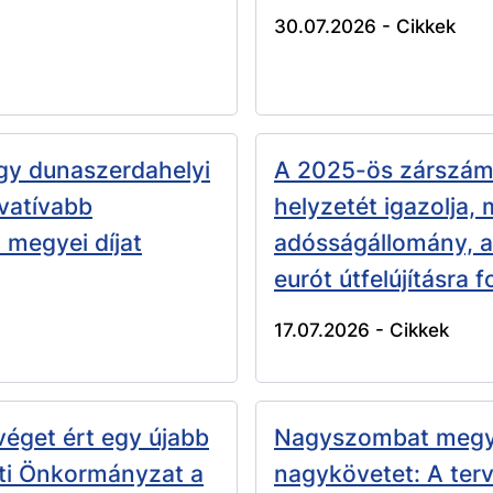
30.07.2026 -
Cikkek
gy dunaszerdahelyi
A 2025-ös zárszám
ovatívabb
helyzetét igazolja,
megyei díjat
adósságállomány, a 
eurót útfelújításra 
17.07.2026 -
Cikkek
véget ért egy újabb
Nagyszombat megye
ti Önkormányzat a
nagykövetet: A terv