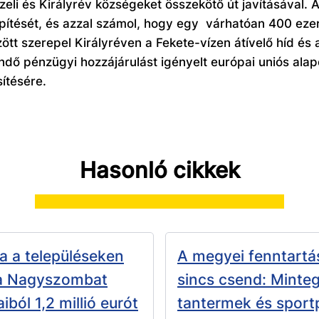
zeli és Királyrév községeket összekötő út javításával.
építését, és azzal számol, hogy egy
várhatóan 400 ezer 
zött szerepel Királyréven a Fekete-vízen átívelő híd és a
ő pénzügyi hozzájárulást igényelt európai uniós alap
ítésére.
Hasonló cikkek
a a településeken
A megyei fenntartá
 a Nagyszombat
sincs csend: Minteg
iból 1,2 millió eurót
tantermek és sport