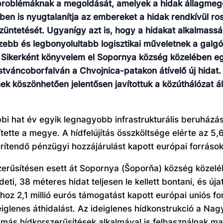
s problémáknak a megoldását, amelyek a hidak állagme
en is nyugtalanítja az embereket a hidak rendkívül ros
üntetését. Ugyanígy azt is, hogy a hidakat alkalmas
ebb és legbonyolultabb logisztikai műveletnek a galgóci 
ikerként könyvelem el Sopornya község közelében egy 
stváncoborfalván a Chvojnica-patakon átívelő új hidat. 
ek köszönhetően jelentősen javítottuk a közúthálózat á
 hat év egyik legnagyobb infrastrukturális beruházása 
ette a megye. A hídfelújítás összköltsége elérte az 5,6
érítendő pénzügyi hozzájárulást kapott európai források
szerűsítésen esett át Sopornya (Šoporňa) község közelé
eti, 38 méteres hidat teljesen le kellett bontani, és úja
z 2,1 millió eurós támogatást kapott európai uniós fo
ideiglenes áthidalást. Az ideiglenes hídkonstrukció a 
 más hídkorszerűsítések alkalmával is felhasználnak ma