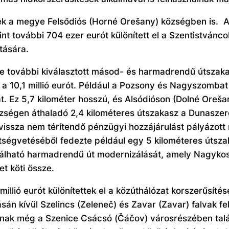
nek a megye Felsődiós (Horné Orešany) községben is.
A
amint további 704 ezer eurót különített el a Szentistvá
ítására.
további kiválasztott másod- és harmadrendű útszakas
 a 10,1 millió eurót. Például a Pozsony és Nagyszomb
át. Ez 5,7 kilométer hosszú, és Alsódióson (Dolné Oreš
özségen áthaladó 2,4 kilométeres útszakasz a Dunaszer
vissza nem térítendő pénzügyi hozzájárulást pályázott 
tségvetéséből fedezte például egy 5 kilométeres útszak
alálható harmadrendű út modernizálását, amely Nagyko
et köti össze.
llió eurót különítettek el a közúthálózat korszerűsítés
sán kívül Szelincs (Zeleneč) és Zavar (Zavar) falvak fel
molnak még a Szenice Csácsó (Čáčov) városrészében tal