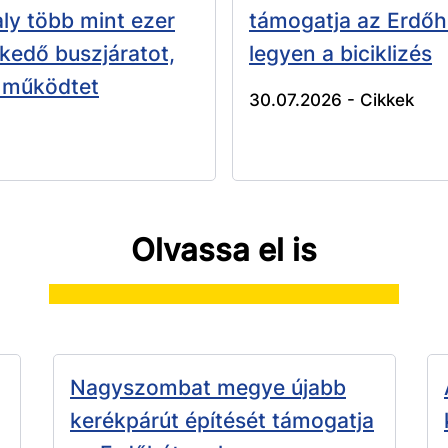
ly több mint ezer
támogatja az Erdőh
ekedő buszjáratot,
legyen a biciklizés
 működtet
30.07.2026 -
Cikkek
Olvassa el is
Nagyszombat megye újabb
kerékpárút építését támogatja