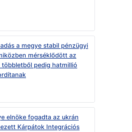
adás a megye stabil pénzügyi
 miközben mérséklődött az
többletből pedig hatmillió
fordítanak
 elnöke fogadta az ukrán
ezett Kárpátok Integrációs