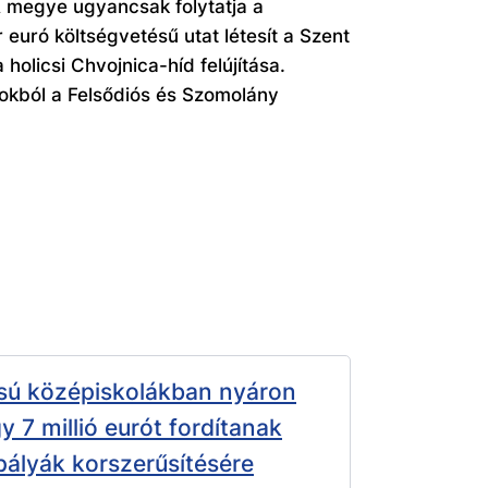
 A megye ugyancsak folytatja a
euró költségvetésű utat létesít a Szent
 holicsi Chvojnica-híd felújítása.
okból a Felsődiós és Szomolány
sú középiskolákban nyáron
y 7 millió eurót fordítanak
pályák korszerűsítésére