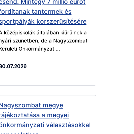
csend: Mintegy 7 millió eurót
fordítanak tantermek és
sportpályák korszerűsítésére
A középiskolák általában kiürülnek a
nyári szünetben, de a Nagyszombati
Kerületi Önkormányzat ...
30.07.2026
Nagyszombat megye
tájékoztatása a megyei
önkormányzati választásokkal