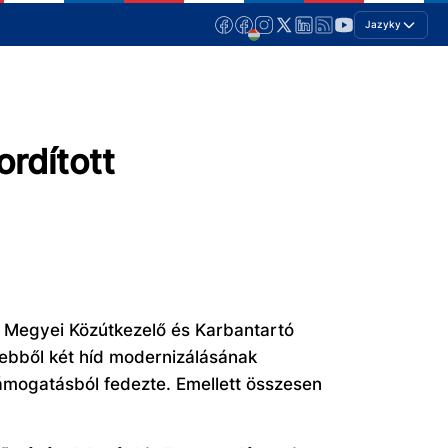
Jazyky
rdított
 Megyei Közútkezelő és Karbantartó
, ebből két híd modernizálásának
támogatásból fedezte. Emellett összesen