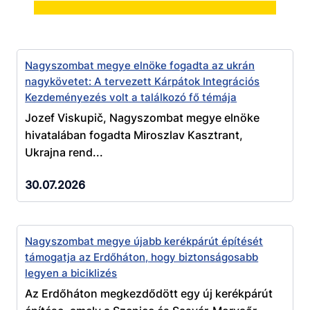
Nagyszombat megye elnöke fogadta az ukrán
nagykövetet: A tervezett Kárpátok Integrációs
Kezdeményezés volt a találkozó fő témája
Jozef Viskupič, Nagyszombat megye elnöke
hivatalában fogadta Miroszlav Kasztrant,
Ukrajna rend...
30.07.2026
Nagyszombat megye újabb kerékpárút építését
támogatja az Erdőháton, hogy biztonságosabb
legyen a biciklizés
Az Erdőháton megkezdődött egy új kerékpárút