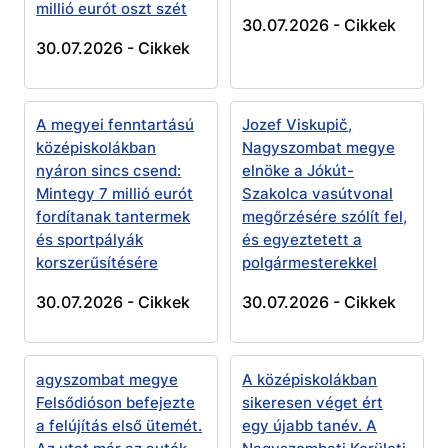
millió eurót oszt szét
30.07.2026 -
Cikkek
30.07.2026 -
Cikkek
A megyei fenntartású
Jozef Viskupič,
középiskolákban
Nagyszombat megye
nyáron sincs csend:
elnöke a Jókút-
Mintegy 7 millió eurót
Szakolca vasútvonal
fordítanak tantermek
megőrzésére szólít fel,
és sportpályák
és egyeztetett a
korszerűsítésére
polgármesterekkel
30.07.2026 -
Cikkek
30.07.2026 -
Cikkek
agyszombat megye
A középiskolákban
Felsődióson befejezte
sikeresen véget ért
a felújítás első ütemét.
egy újabb tanév. A