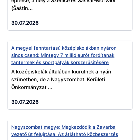
építése, amely a Szenice és Sasvár-Morvaőr
(Šaštín...
30.07.2026
A megyei fenntartású középiskolákban nyáron
sincs csend: Mintegy 7 millió eurót fordítanak
tantermek és sportpályák korszerűsítésére
A középiskolák általában kiürülnek a nyári
szünetben, de a Nagyszombati Kerületi
Önkormányzat ...
30.07.2026
Nagyszombat megye: Megkezdődik a Zavarba
vezető út felujítása. Az átlátható közbeszerzés