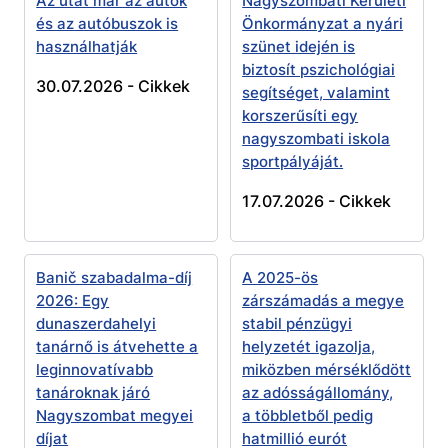
Az utat már az autók
Nagyszombati Kerületi
és az autóbuszok is
Önkormányzat a nyári
használhatják
szünet idején is
biztosít pszichológiai
30.07.2026 -
Cikkek
segítséget, valamint
korszerűsíti egy
nagyszombati iskola
sportpályáját.
17.07.2026 -
Cikkek
Banič szabadalma-díj
A 2025-ös
2026: Egy
zárszámadás a megye
dunaszerdahelyi
stabil pénzügyi
tanárnő is átvehette a
helyzetét igazolja,
leginnovatívabb
miközben mérséklődött
tanároknak járó
az adósságállomány,
Nagyszombat megyei
a többletből pedig
díjat
hatmillió eurót