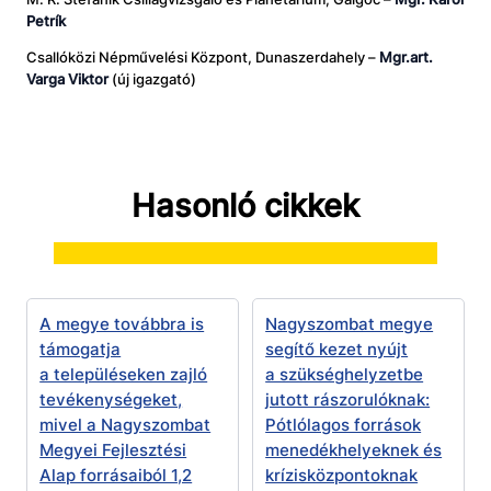
Petrík
Csallóközi Népművelési Központ, Dunaszerdahely –
Mgr.art.
Varga Viktor
(új igazgató)
Hasonló cikkek
A megye továbbra is
Nagyszombat megye
támogatja
segítő kezet nyújt
a településeken zajló
a szükséghelyzetbe
tevékenységeket,
jutott rászorulóknak:
mivel a Nagyszombat
Pótlólagos források
Megyei Fejlesztési
menedékhelyeknek és
Alap forrásaiból 1,2
krízisközpontoknak