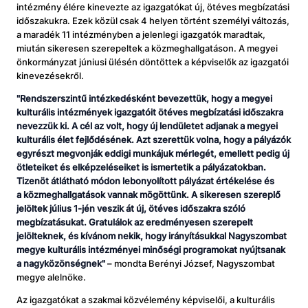
intézmény élére kinevezte az igazgatókat új, ötéves megbízatási
időszakukra. Ezek közül csak 4 helyen történt személyi változás,
a maradék 11 intézményben a jelenlegi igazgatók maradtak,
miután sikeresen szerepeltek a közmeghallgatáson. A megyei
önkormányzat júniusi ülésén döntöttek a képviselők az igazgatói
kinevezésekről.
"Rendszerszintű intézkedésként bevezettük, hogy a megyei
kulturális intézmények igazgatóit ötéves megbízatási időszakra
nevezzük ki. A cél az volt, hogy új lendületet adjanak a megyei
kulturális élet fejlődésének. Azt szerettük volna, hogy a pályázók
egyrészt megvonják eddigi munkájuk mérlegét, emellett pedig új
ötleteiket és elképzeléseiket is ismertetik a pályázatokban.
Tizenöt átlátható módon lebonyolított pályázat értékelése és
a közmeghallgatások vannak mögöttünk. A sikeresen szereplő
jelöltek július 1-jén veszik át új, ötéves időszakra szóló
megbízatásukat. Gratulálok az eredményesen szerepelt
jelölteknek, és kívánom nekik, hogy irányításukkal Nagyszombat
megye kulturális intézményei minőségi programokat nyújtsanak
a nagyközönségnek"
– mondta Berényi József, Nagyszombat
megye alelnöke.
Az igazgatókat a szakmai közvélemény képviselői, a kulturális