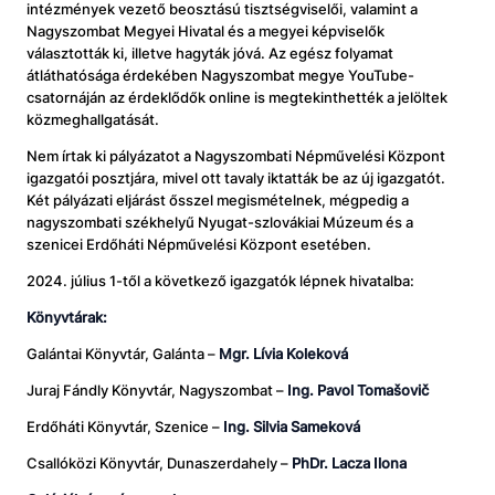
intézmények vezető beosztású tisztségviselői, valamint a
Nagyszombat Megyei Hivatal és a megyei képviselők
választották ki, illetve hagyták jóvá. Az egész folyamat
átláthatósága érdekében Nagyszombat megye YouTube-
csatornáján az érdeklődők online is megtekinthették a jelöltek
közmeghallgatását.
Nem írtak ki pályázatot a Nagyszombati Népművelési Központ
igazgatói posztjára, mivel ott tavaly iktatták be az új igazgatót.
Két pályázati eljárást ősszel megismételnek, mégpedig a
nagyszombati székhelyű Nyugat-szlovákiai Múzeum és a
szenicei Erdőháti Népművelési Központ esetében.
2024. július 1-től a következő igazgatók lépnek hivatalba:
Könyvtárak:
Galántai Könyvtár, Galánta –
Mgr. Lívia Koleková
Juraj Fándly Könyvtár, Nagyszombat –
Ing. Pavol Tomašovič
Erdőháti Könyvtár, Szenice –
Ing. Silvia Sameková
Csallóközi Könyvtár, Dunaszerdahely –
PhDr. Lacza Ilona