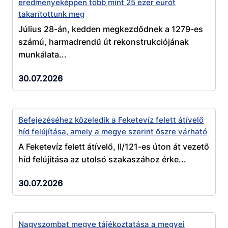
eredményeképpen több mint 25 ezer eurót
takarítottunk meg
Július 28-án, kedden megkezdődnek a 1279-es
számú, harmadrendű út rekonstrukciójának
munkálata...
30.07.2026
Befejezéséhez közeledik a Feketevíz felett átívelő
híd felújítása, amely a megye szerint őszre várható
A Feketevíz felett átívelő, II/121-es úton át vezető
híd felújítása az utolsó szakaszához érke...
30.07.2026
Nagyszombat megye tájékoztatása a megyei