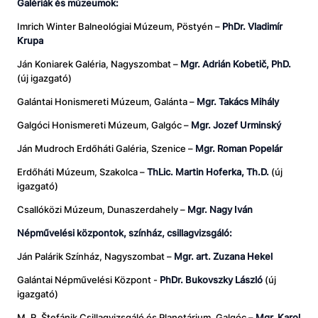
Galériák és múzeumok:
Imrich Winter Balneológiai Múzeum, Pöstyén –
PhDr. Vladimír
Krupa
Ján Koniarek Galéria, Nagyszombat –
Mgr. Adrián Kobetič, PhD.
(új igazgató)
Galántai Honismereti Múzeum, Galánta –
Mgr. Takács Mihály
Galgóci Honismereti Múzeum, Galgóc –
Mgr. Jozef Urminský
Ján Mudroch Erdőháti Galéria, Szenice –
Mgr. Roman Popelár
Erdőháti Múzeum, Szakolca –
ThLic. Martin Hoferka, Th.D.
(új
igazgató)
Csallóközi Múzeum, Dunaszerdahely –
Mgr. Nagy Iván
Népművelési központok, színház, csillagvizsgáló:
Ján Palárik Színház, Nagyszombat –
Mgr. art. Zuzana Hekel
Galántai Népművelési Központ -
PhDr. Bukovszky László
(új
igazgató)
M. R. Štefánik Csillagvizsgáló és Planetárium, Galgóc –
Mgr. Karol