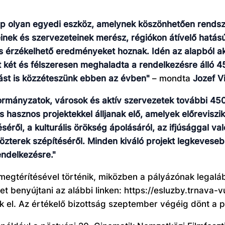
ap olyan egyedi eszköz, amelynek köszönhetően rendsz
nek és szervezeteinek merész, régiókon átívelő hatású
s érzékelhető eredményeket hoznak. Idén az alapból ak
 két és félszeresen meghaladta a rendelkezésre álló 45
vást is közzéteszünk ebben az évben"
– mondta
Jozef V
ormányzatok, városok és aktív szervezetek további 450 
 hasznos projektekkel álljanak elő, amelyek előrevis
éséről, a kulturális örökség ápolásáról, az ifjúsággal 
özterek szépítéséről. Minden kiváló projekt legkevese
ndelkezésre."
megtérítésével történik, miközben a pályázónak legaláb
et benyújtani az alábbi linken: https://esluzby.trnava-
tőek el. Az értékelő bizottság szeptember végéig dönt a