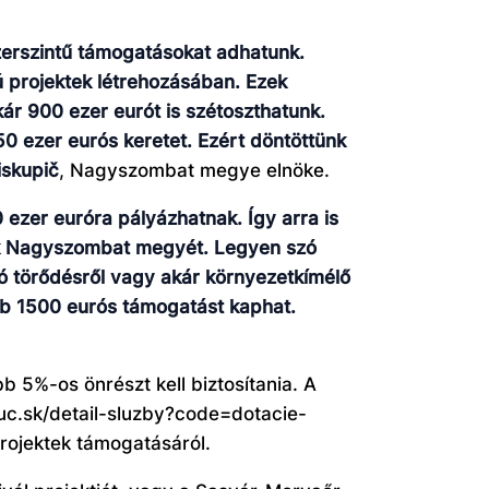
erszintű támogatásokat adhatunk.
 projektek létrehozásában. Ezek
ár 900 ezer eurót is szétoszthatunk.
0 ezer eurós keretet. Ezért döntöttünk
iskupič
, Nagyszombat megye elnöke.
ezer euróra pályázhatnak. Így arra is
zik Nagyszombat megyét. Legyen szó
való törődésről vagy akár környezetkímélő
bb 1500 eurós támogatást kaphat.
b 5%-os önrészt kell biztosítania. A
vuc.sk/detail-sluzby?code=dotacie-
 projektek támogatásáról.