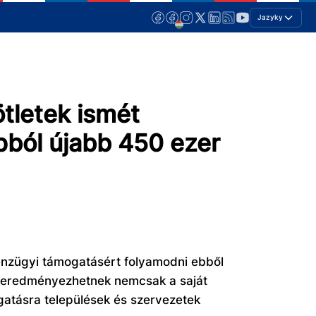
Jazyky
tletek ismét
pból újabb 450 ezer
énzügyi támogatásért folyamodni ebből
st eredményezhetnek nemcsak a saját
atásra települések és szervezetek