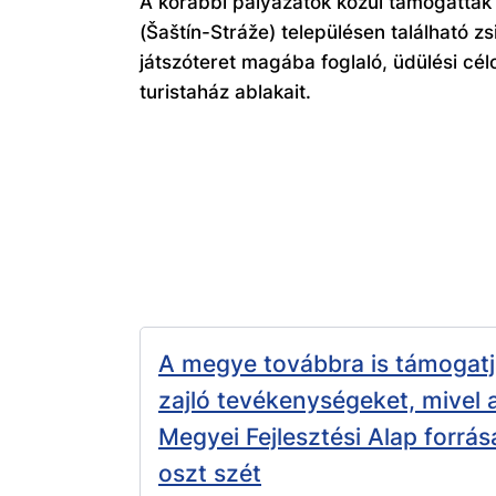
A korábbi pályázatok közül támogatták 
(Šaštín-Stráže) településen található 
játszóteret magába foglaló, üdülési célo
turistaház ablakait.
A megye továbbra is támogatj
zajló tevékenységeket, mivel
Megyei Fejlesztési Alap forrása
oszt szét