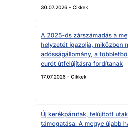
30.07.2026 -
Cikkek
A 2025-ös zárszámadás a meg
helyzetét igazolja, miközben 
adósságállomány, a többletből
eurót útfelújításra fordítanak
17.07.2026 -
Cikkek
Új kerékpárutak, felújított uta
támogatása. A megye újabb h