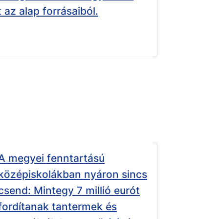
 az alap forrásaiból.
A megyei fenntartású
középiskolákban nyáron sincs
csend: Mintegy 7 millió eurót
fordítanak tantermek és