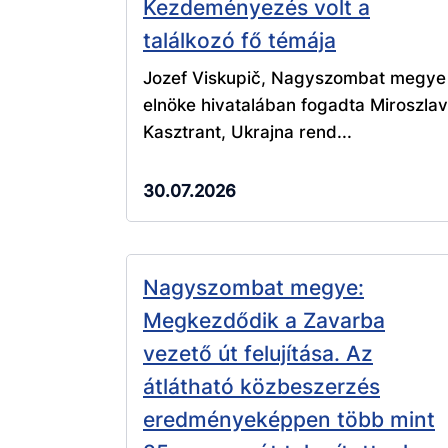
Kezdeményezés volt a
találkozó fő témája
Jozef Viskupič, Nagyszombat megye
elnöke hivatalában fogadta Miroszlav
Kasztrant, Ukrajna rend...
30.07.2026
Nagyszombat megye:
Megkezdődik a Zavarba
vezető út felujítása. Az
átlátható közbeszerzés
eredményeképpen több mint