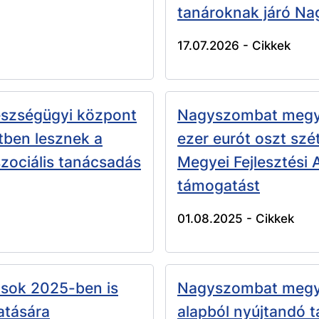
tanároknak járó Na
17.07.2026 -
Cikkek
észségügyi központ
Nagyszombat megye
tben lesznek a
ezer eurót oszt sz
zociális tanácsadás
Megyei Fejlesztési 
támogatást
01.08.2025 -
Cikkek
sok 2025-ben is
Nagyszombat megye:
atására
alapból nyújtandó 