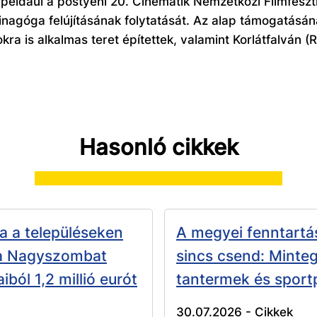
például a pöstyéni 20. Cinematik Nemzetközi Filmfeszt
zsinagóga felújításának folytatását. Az alap támogatá
kra is alkalmas teret építettek, valamint Korlátfalván 
Hasonló cikkek
a a településeken
A megyei fenntartá
 a Nagyszombat
sincs csend: Minteg
iból 1,2 millió eurót
tantermek és sport
30.07.2026 -
Cikkek