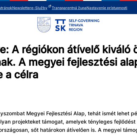
stránok
Newsletter
e-Služby
Transparentná župa
Nastavenie prístupnosti
A régiókon átívelő kiváló ö
k. A megyei fejlesztési ala
e a célra
szombat Megyei Fejlesztési Alap, tehát ismét lehet p
 olyan projekteket támogat, amelyek tényleges fejlődé
szágosan, sőt határokon átívelően is. A megyei támog