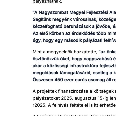
pályázhatnak.
"A Nagyszombat Megyei Fejlesztési Al
Segítünk megyénk városainak, községei
kézzelfogható beruházások a jövőbe, é
Az első körben az érdeklődés több mint
úgy, hogy egy második pályázati felhí
Mint a megyeelnök hozzátette,
"az önk
ösztönözzük őket, hogy nagyszabású és
akár a közösségi infrastruktúra fejleszt
megoldások támogatásáról, esetleg a k
Összesen 450 ezer eurós csomag áll re
A projektek finanszírozása a költségek 
pályázatokat 2025. augusztus 15-ig leh
r2025. A felhívás feltételei is itt érhe