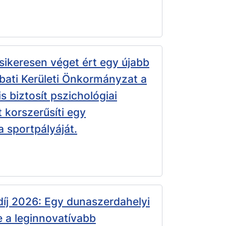
sikeresen véget ért egy újabb
ati Kerületi Önkormányzat a
is biztosít pszichológiai
t korszerűsíti egy
 sportpályáját.
íj 2026: Egy dunaszerdahelyi
e a leginnovatívabb