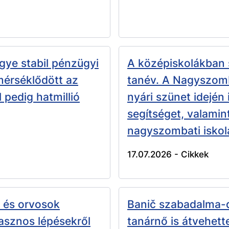
ye stabil pénzügyi
A középiskolákban 
mérséklődött az
tanév. A Nagyszomb
 pedig hatmillió
nyári szünet idején 
segítséget, valamin
nagyszombati iskola
17.07.2026 -
Cikkek
k és orvosok
Banič szabadalma-d
asznos lépésekről
tanárnő is átvehett