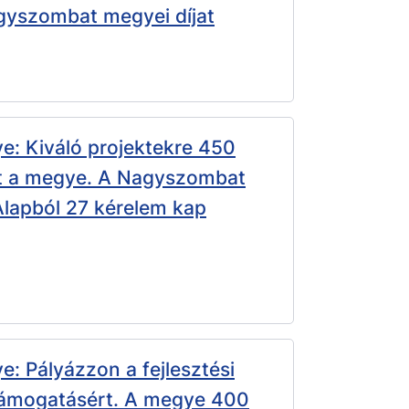
gyszombat megyei díjat
: Kiváló projektekre 450
ét a megye. A Nagyszombat
Alapból 27 kérelem kap
 Pályázzon a fejlesztési
támogatásért. A megye 400