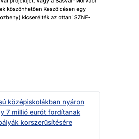
ivál projektjét, vagy a Sasvár-Morvaőr
sának köszönhetően Keszölcésen egy
(Rozbehy) kicserélték az ottani SZNF-
sú középiskolákban nyáron
y 7 millió eurót fordítanak
pályák korszerűsítésére