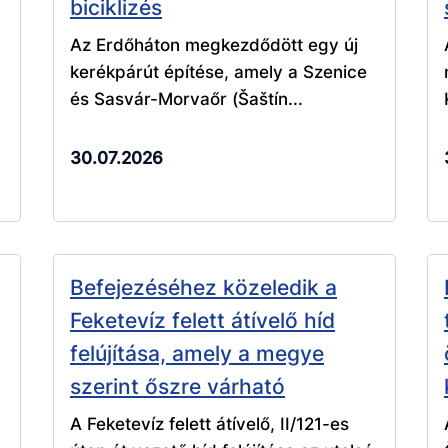
biciklizés
Az Erdőháton megkezdődött egy új
kerékpárút építése, amely a Szenice
és Sasvár-Morvaőr (Šaštín...
30.07.2026
Befejezéséhez közeledik a
Feketevíz felett átívelő híd
felújítása, amely a megye
szerint őszre várható
A Feketevíz felett átívelő, II/121-es