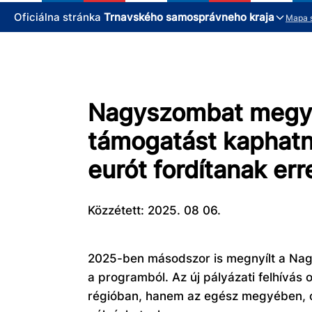
Oficiálna stránka
Trnavského samosprávneho kraja
Mapa 
Nagyszombat megye: 
támogatást kaphatna
eurót fordítanak err
Közzétett: 2025. 08 06.
2025-ben másodszor is megnyílt a Nagy
a programból. Az új pályázati felhívás
régióban, hanem az egész megyében, or