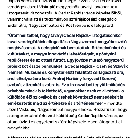
Rapids városának tízfős küldöttsége. Ezzel a vizittel az iowai
vendégek Jozef Viskupič megyeelnök tavalyi Iowában tett
látogatását viszonozták. A Cedar Rapids város képviselőiből,
valamint vállalati és tudományos szférájából álló delegáció
Erdőhátra, Nagyszombatba és Pöstyénbe is ellátogatott.
"Örömmel tölt el, hogy tavalyi Cedar Rapids-i látogatásomkor
iowai vendéglátóink elfogadták a Nagyszombat megyébe szóló
meghívásomat. A delegációnak bemutattuk történelmünket és
kultúránkat, a megye innovációs lehetőségeit, a pöstyéni
repülőteret és az ottani fürdőt. Egy jövőbe mutató nagyszerű
projekt köt össze bennünket: a Cedar Rapids-i Cseh és Szlovák
Nemzeti Múzeum és Könyvtár előtt felállított csillagászati ​​óra,
ahol elhelyezésre kerül Andrej Haršány fenyvesi (Borová)
szobrász tizenkét szobra is. Ez a transzatlanti együttműködés
szimbólumának is tekinthető, ugyanakkor ezek az alkotások a
külföldön élő szlovákok és csehek következő nemzedékeit is
emlékeztetik majd az értékekre és a történelemre"
– mondta
Jozef Viskupič, Nagyszombat megye elnöke. Hozzáfűzte, hogy
a tengerentúlról érkezett küldöttség Cedar Rapids városa, az
ottani üzleti és egyetemi szféra képviseletében látogatott el
megyénkbe.