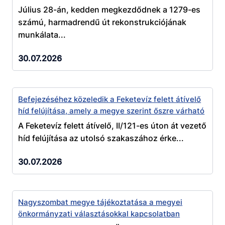
Július 28-án, kedden megkezdődnek a 1279-es
számú, harmadrendű út rekonstrukciójának
munkálata...
30.07.2026
Befejezéséhez közeledik a Feketevíz felett átívelő
híd felújítása, amely a megye szerint őszre várható
A Feketevíz felett átívelő, II/121-es úton át vezető
híd felújítása az utolsó szakaszához érke...
30.07.2026
Nagyszombat megye tájékoztatása a megyei
önkormányzati választásokkal kapcsolatban