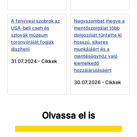
A fenyvesi szobrok az
Nagyszombat megye a
USA-beli cseh és
mentőszolgálat több
szlovák múzeum
dolgozóját tüntette ki
toronyóráját fogják
hosszú, sikeres
díszíteni
munkájáért és a
mentésügyhöz való
31.07.2024 -
Cikkek
kiemelkedő
hozzájárulásáért
30.07.2026 -
Cikkek
Olvassa el is