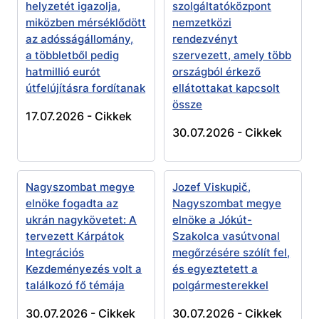
helyzetét igazolja,
szolgáltatóközpont
miközben mérséklődött
nemzetközi
az adósságállomány,
rendezvényt
a többletből pedig
szervezett, amely több
hatmillió eurót
országból érkező
útfelújításra fordítanak
ellátottakat kapcsolt
össze
17.07.2026 -
Cikkek
30.07.2026 -
Cikkek
Nagyszombat megye
Jozef Viskupič,
elnöke fogadta az
Nagyszombat megye
ukrán nagykövetet: A
elnöke a Jókút-
tervezett Kárpátok
Szakolca vasútvonal
Integrációs
megőrzésére szólít fel,
Kezdeményezés volt a
és egyeztetett a
találkozó fő témája
polgármesterekkel
30.07.2026 -
Cikkek
30.07.2026 -
Cikkek