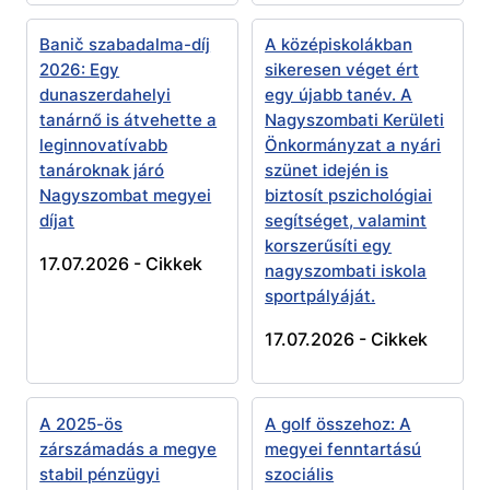
Banič szabadalma-díj
A középiskolákban
2026: Egy
sikeresen véget ért
dunaszerdahelyi
egy újabb tanév. A
tanárnő is átvehette a
Nagyszombati Kerületi
leginnovatívabb
Önkormányzat a nyári
tanároknak járó
szünet idején is
Nagyszombat megyei
biztosít pszichológiai
díjat
segítséget, valamint
korszerűsíti egy
17.07.2026 -
Cikkek
nagyszombati iskola
sportpályáját.
17.07.2026 -
Cikkek
A 2025-ös
A golf összehoz: A
zárszámadás a megye
megyei fenntartású
stabil pénzügyi
szociális