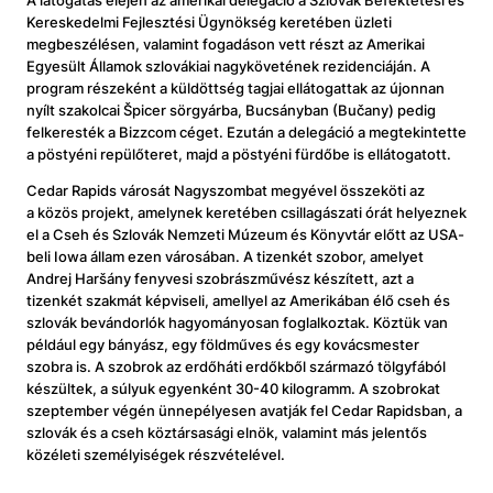
A látogatás elején az amerikai delegáció a Szlovák Befektetési és
Kereskedelmi Fejlesztési Ügynökség keretében üzleti
megbeszélésen, valamint fogadáson vett részt az Amerikai
Egyesült Államok szlovákiai nagykövetének rezidenciáján. A
program részeként a küldöttség tagjai ellátogattak az újonnan
nyílt szakolcai Špicer sörgyárba, Bucsányban (Bučany) pedig
felkeresték a Bizzcom céget. Ezután a delegáció a megtekintette
a pöstyéni repülőteret, majd a pöstyéni fürdőbe is ellátogatott.
Cedar Rapids városát Nagyszombat megyével összeköti az
a közös projekt, amelynek keretében csillagászati ​​órát helyeznek
el a Cseh és Szlovák Nemzeti Múzeum és Könyvtár előtt az USA-
beli Iowa állam ezen városában. A tizenkét szobor, amelyet
Andrej Haršány fenyvesi szobrászművész készített, azt a
tizenkét szakmát képviseli, amellyel az Amerikában élő cseh és
szlovák bevándorlók hagyományosan foglalkoztak. Köztük van
például egy bányász, egy földműves és egy kovácsmester
szobra is. A szobrok az erdőháti erdőkből származó tölgyfából
készültek, a súlyuk egyenként 30-40 kilogramm. A szobrokat
szeptember végén ünnepélyesen avatják fel Cedar Rapidsban, a
szlovák és a cseh köztársasági elnök, valamint más jelentős
közéleti személyiségek részvételével.