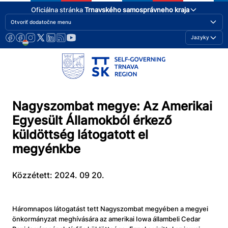
Oficiálna stránka
Trnavského samosprávneho kraja
Otvoriť dodatočne menu
Jazyky
Nagyszombat megye: Az Amerikai
Egyesült Államokból érkező
küldöttség látogatott el
megyénkbe
Közzétett: 2024. 09 20.
Háromnapos látogatást tett Nagyszombat megyében a megyei
önkormányzat meghívására az amerikai Iowa állambeli Cedar