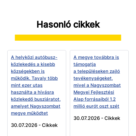
Hasonló cikkek
A helyközi autóbusz-
A megye továbbra is
közlekedés a kisebb
támogatja
községekben is
a településeken zajló
működik. Tavaly több
tevékenységeket,
mint ezer utas
mivel a Nagyszombat
használta a hívásra
Megyei Fejlesztési
közlekedő buszjáratot,
Alap forrásaiból 1,2
amelyet Nagyszombat
millió eurót oszt szét
megye működtet
30.07.2026 -
Cikkek
30.07.2026 -
Cikkek