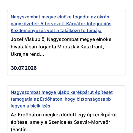
Nagyszombat megye elnöke fogadta az ukrán
nagykövetet: A tervezett Kárpátok Integrációs
Kezdeményezés volt a találkozó fő témája
Jozef Viskupič, Nagyszombat megye elnöke
hivatalában fogadta Miroszlav Kasztrant,
Ukrajna rend...
30.07.2026
Nagyszombat megye újabb kerékpárút építését
támogatja az Erdőháton, hogy biztonságosabb
legyen a biciklizés
Az Erdőháton megkezdődött egy új kerékpárút
építése, amely a Szenice és Sasvár-Morvaőr
(Šaštín...