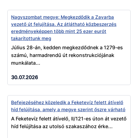
Nagyszombat megye: Megkezdődik a Zavarba
vezető út felujítása. Az átlátható közbeszerzés
eredményeképpen több mint 25 ezer eurót
takarítottunk meg
Július 28-án, kedden megkezdődnek a 1279-es
számú, harmadrendű út rekonstrukciójának
munkálata...
30.07.2026
Befejezéséhez közeledik a Feketevíz felett átívelő
híd felújítása, amely a megye szerint őszre várható
A Feketevíz felett átívelő, II/121-es úton át vezető
híd felújítása az utolsó szakaszához érke...