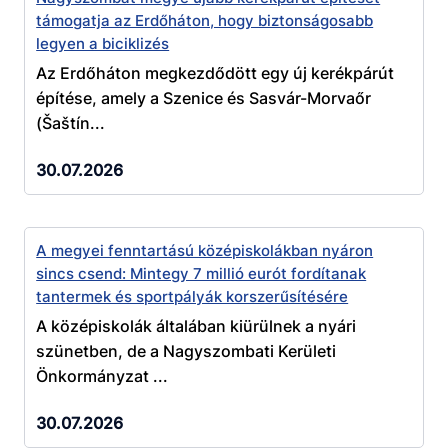
támogatja az Erdőháton, hogy biztonságosabb
legyen a biciklizés
Az Erdőháton megkezdődött egy új kerékpárút
építése, amely a Szenice és Sasvár-Morvaőr
(Šaštín...
30.07.2026
A megyei fenntartású középiskolákban nyáron
sincs csend: Mintegy 7 millió eurót fordítanak
tantermek és sportpályák korszerűsítésére
A középiskolák általában kiürülnek a nyári
szünetben, de a Nagyszombati Kerületi
Önkormányzat ...
30.07.2026