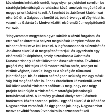
közlekedési minisztériumtól, hogy olyan projekteket soroljon be
stratégiai jelentőségű beruházásai közé, amelyek megépítését a
megye prioritásként kezeli. A Szenicét és Jabláncot (Jablonica)
elkerülő út, a Galgócot elkerülő út, beleértve egy új Vág-hidat is,
valamint a Galánta és Medve közötti elsőrendű út megépítéséről
van szó.
"Nagyszombat megyében egyre sűrűbb a közúti forgalom, és
erre való tekintettel a helyzet megoldását komplex módon és
mindent áttekintve kell kezelni. A legfontosabbnak a Szenicét és
Jabláncot elkerülő út megépítését tartjuk, és úgyszintén egy
elsőrendű út kiépítését, amely biztosítaná a Galánta és
Dunaszerdahely közötti közvetlen összeköttetést. Továbbá a
galgóci Vág-híd teljes körű modernizálása során, amelyet mi
vittünk véghez, kiderült, hogy ez a híd régión túlmutató
jelentőséggel bír, és ebben a térségben szükség van egy másik
Vág-híd megépítésére is. Ennek érdekében közvetlenül Jozef
Ráž közlekedési minisztert szólítottuk meg, hogy ez a négy
projekt bekerüljön a minisztérium stratégiai jelentőségű
beruházásai közé. A kormány galántai kihelyezett ülésének
határozatai között szerepel például egy déli elkerülő út kiépítése
Nagyszombat városánál, és úgy gondoljuk, hogy Nagyszombat
megye további fontos útvonalairól is eszmecserét kell