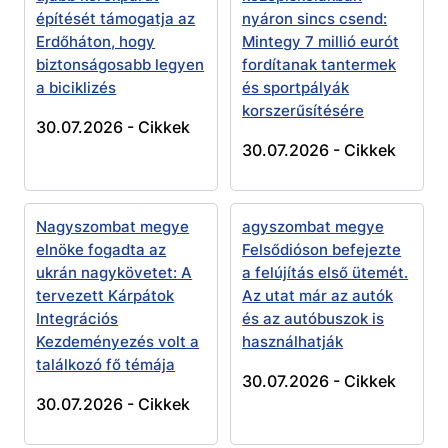
építését támogatja az
nyáron sincs csend:
Erdőháton, hogy
Mintegy 7 millió eurót
biztonságosabb legyen
fordítanak tantermek
a biciklizés
és sportpályák
korszerűsítésére
30.07.2026 -
Cikkek
30.07.2026 -
Cikkek
Nagyszombat megye
agyszombat megye
elnöke fogadta az
Felsődióson befejezte
ukrán nagykövetet: A
a felújítás első ütemét.
tervezett Kárpátok
Az utat már az autók
Integrációs
és az autóbuszok is
Kezdeményezés volt a
használhatják
találkozó fő témája
30.07.2026 -
Cikkek
30.07.2026 -
Cikkek