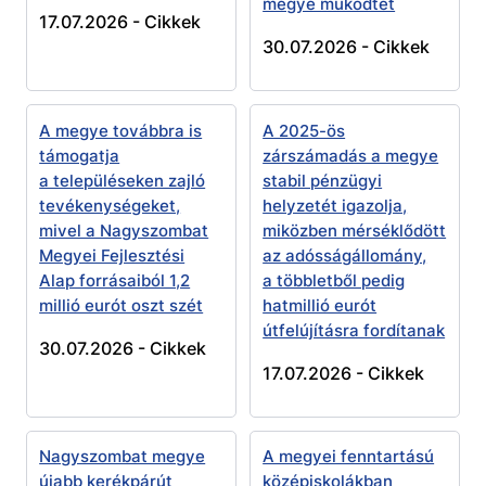
megye működtet
17.07.2026 -
Cikkek
30.07.2026 -
Cikkek
A megye továbbra is
A 2025-ös
támogatja
zárszámadás a megye
a településeken zajló
stabil pénzügyi
tevékenységeket,
helyzetét igazolja,
mivel a Nagyszombat
miközben mérséklődött
Megyei Fejlesztési
az adósságállomány,
Alap forrásaiból 1,2
a többletből pedig
millió eurót oszt szét
hatmillió eurót
útfelújításra fordítanak
30.07.2026 -
Cikkek
17.07.2026 -
Cikkek
Nagyszombat megye
A megyei fenntartású
újabb kerékpárút
középiskolákban