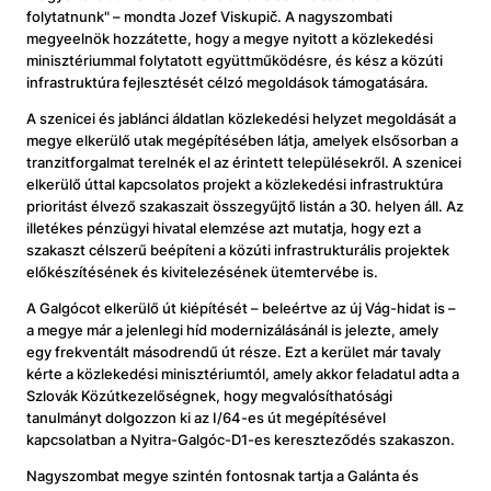
folytatnunk" – mondta Jozef Viskupič. A nagyszombati
megyeelnök hozzátette, hogy a megye nyitott a közlekedési
minisztériummal folytatott együttműködésre, és kész a közúti
infrastruktúra fejlesztését célzó megoldások támogatására.
A szenicei és jablánci áldatlan közlekedési helyzet megoldását a
megye elkerülő utak megépítésében látja, amelyek elsősorban a
tranzitforgalmat terelnék el az érintett településekről. A szenicei
elkerülő úttal kapcsolatos projekt a közlekedési infrastruktúra
prioritást élvező szakaszait összegyűjtő listán a 30. helyen áll. Az
illetékes pénzügyi hivatal elemzése azt mutatja, hogy ezt a
szakaszt célszerű beépíteni a közúti infrastrukturális projektek
előkészítésének és kivitelezésének ütemtervébe is.
A Galgócot elkerülő út kiépítését – beleértve az új Vág-hidat is –
a megye már a jelenlegi híd modernizálásánál is jelezte, amely
egy frekventált másodrendű út része. Ezt a kerület már tavaly
kérte a közlekedési minisztériumtól, amely akkor feladatul adta a
Szlovák Közútkezelőségnek, hogy megvalósíthatósági
tanulmányt dolgozzon ki az I/64-es út megépítésével
kapcsolatban a Nyitra-Galgóc-D1-es kereszteződés szakaszon.
Nagyszombat megye szintén fontosnak tartja a Galánta és