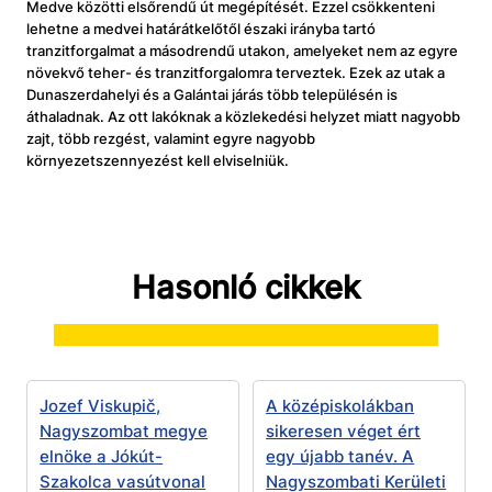
Medve közötti elsőrendű út megépítését. Ezzel csökkenteni
lehetne a medvei határátkelőtől északi irányba tartó
tranzitforgalmat a másodrendű utakon, amelyeket nem az egyre
növekvő teher- és tranzitforgalomra terveztek. Ezek az utak a
Dunaszerdahelyi és a Galántai járás több településén is
áthaladnak. Az ott lakóknak a közlekedési helyzet miatt nagyobb
zajt, több rezgést, valamint egyre nagyobb
környezetszennyezést kell elviselniük.
Hasonló cikkek
Jozef Viskupič,
A középiskolákban
Nagyszombat megye
sikeresen véget ért
elnöke a Jókút-
egy újabb tanév. A
Szakolca vasútvonal
Nagyszombati Kerületi