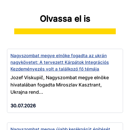
Olvassa el is
Nagyszombat megye elnöke fogadta az ukrán
nagykövetet: A tervezett Kárpátok Integrációs
Kezdeményezés volt a találkozó fő témája
Jozef Viskupič, Nagyszombat megye elnöke
hivatalában fogadta Miroszlav Kasztrant,
Ukrajna rend...
30.07.2026
Nagyszombat megye újabb kerékpárút építését