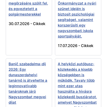
megőrzésére szólít fel,
Önkormányzat a nyári
és egyeztetett a
szünet idején is
polgármesterekkel
biztosít pszichológiai
segítséget, valamint
30.07.2026 -
Cikkek
korszerűsíti egy
nagyszombati iskola
sportpályáját.
17.07.2026 -
Cikkek
Banič szabadalma-díj
A helyközi autóbusz-
2026: Egy
közlekedés a kisebb
dunaszerdahelyi
községekben is
tanárnő is átvehette a
működik. Tavaly több
leginnovatívabb
mint ezer utas
tanároknak járó
használta a hívásra
Nagyszombat megyei
közlekedő buszjáratot,
díjat
amelyet Nagyszombat