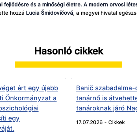
 fejlődésre és a minőségi életre. A modern orvosi lét
ette hozzá
Lucia Šmidovičová
, a megyei hivatal egész
Hasonló cikkek
véget ért egy újabb
Banič szabadalma-d
ti Önkormányzat a
tanárnő is átvehett
 pszichológiai
tanároknak járó Na
íti egy
17.07.2026 -
Cikkek
áját.