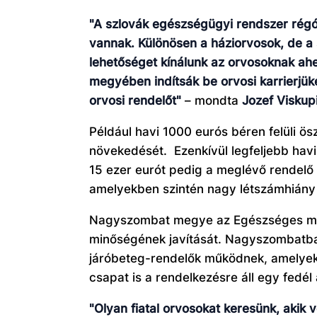
"A szlovák egészségügyi rendszer régó
vannak. Különösen a háziorvosok, de a 
lehetőséget kínálunk az orvosoknak ah
megyében indítsák be orvosi karrierjük
orvosi rendelőt"
– mondta
Jozef Viskup
Például havi 1000 eurós béren felüli ö
növekedését.
Ezenkívül legfeljebb hav
15 ezer eurót pedig a meglévő rendelő
amelyekben szintén nagy létszámhiány
Nagyszombat megye az Egészséges megy
minőségének javítását. Nagyszombatba
járóbeteg-rendelők működnek, amelyek c
csapat is a rendelkezésre áll egy fedél
"Olyan fiatal orvosokat keresünk, akik