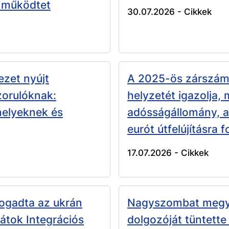
 működtet
30.07.2026 -
Cikkek
zet nyújt
A 2025-ös zárszám
zorulóknak:
helyzetét igazolja,
helyeknek és
adósságállomány, a 
eurót útfelújításra 
17.07.2026 -
Cikkek
ogadta az ukrán
Nagyszombat megye
átok Integrációs
dolgozóját tüntette