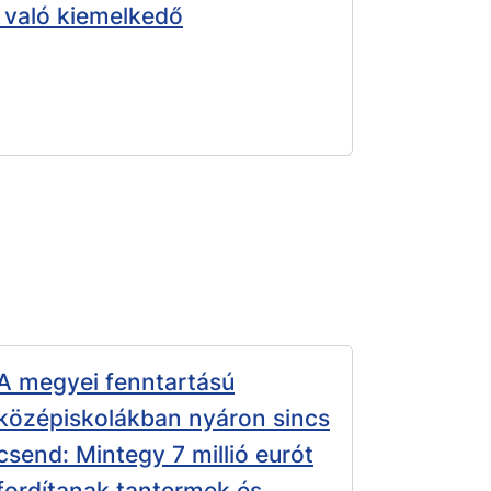
 való kiemelkedő
A megyei fenntartású
középiskolákban nyáron sincs
csend: Mintegy 7 millió eurót
fordítanak tantermek és