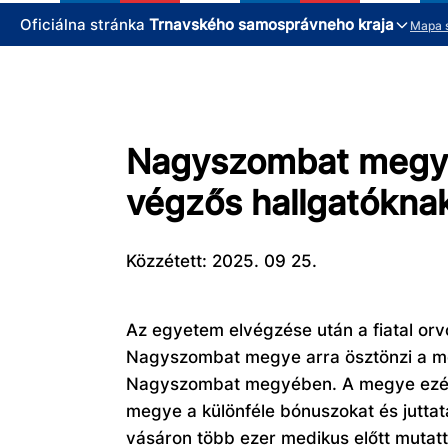
Oficiálna stránka
Trnavského samosprávneho kraja
Mapa 
Nagyszombat megye:
végzős hallgatókna
Közzétett: 2025. 09 25.
Az egyetem elvégzése után a fiatal orv
Nagyszombat megye arra ösztönzi a me
Nagyszombat megyében. A megye ezért
megye a különféle bónuszokat és jutta
vásáron több ezer medikus előtt mutatt