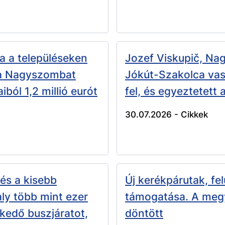
a a településeken
Jozef Viskupič, N
 a Nagyszombat
Jókút-Szakolca vas
iból 1,2 millió eurót
fel, és egyeztetett
30.07.2026 -
Cikkek
és a kisebb
Új kerékpárutak, fel
ly több mint ezer
támogatása. A megy
ekedő buszjáratot,
döntött