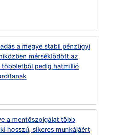
adás a megye stabil pénzügyi
 miközben mérséklődött az
többletből pedig hatmillió
fordítanak
 a mentőszolgálat több
 ki hosszú, sikeres munkájáért