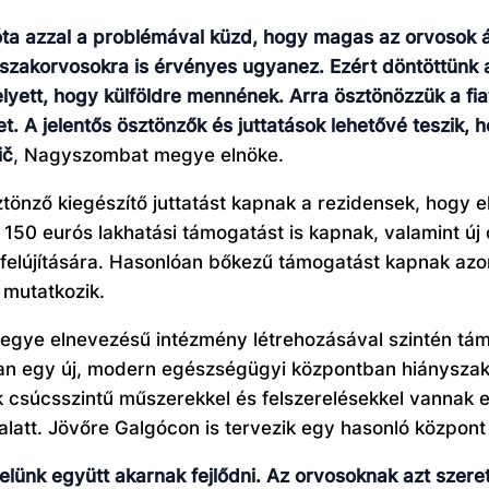
ta azzal a problémával küzd, hogy magas az orvosok á
szakorvosokra is érvényes ugyanez. Ezért döntöttünk a 
elyett, hogy külföldre mennének. Arra ösztönözzük a f
et. A jelentős ösztönzők és juttatások lehetővé teszik,
ič
, Nagyszombat megye elnöke.
sztönző kiegészítő juttatást kapnak a rezidensek, hogy 
i 150 eurós lakhatási támogatást is kapnak, valamint új 
 felújítására. Hasonlóan bőkezű támogatást kapnak azo
 mutatkozik.
e elnevezésű intézmény létrehozásával szintén támo
n egy új, modern egészségügyi központban hiányszak
súcsszintű műszerekkel és felszerelésekkel vannak ell
 alatt. Jövőre Galgócon is tervezik egy hasonló központ
 velünk együtt akarnak fejlődni. Az orvosoknak azt sz