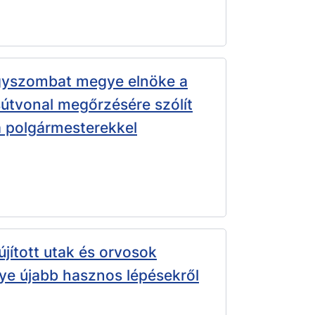
agyszombat megye elnöke a
útvonal megőrzésére szólít
 a polgármesterekkel
újított utak és orvosok
e újabb hasznos lépésekről