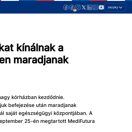
Jazyky
at kínálnak a
ben maradjanak
y nagy kórházban kezdődnie.
juk befejezése után maradjanak
l saját egészségügyi központjában. A
szeptember 25-én megtartott MediFutura