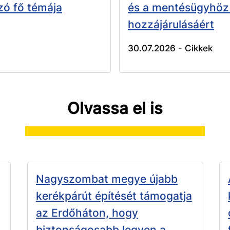
zó fő témája
és a mentésügyhöz
hozzájárulásáért
30.07.2026 -
Cikkek
Olvassa el is
Nagyszombat megye újabb
kerékpárút építését támogatja
az Erdőháton, hogy
biztonságosabb legyen a