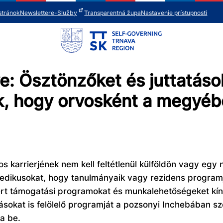
stránok
Newsletter
e-Služby
Transparentná župa
Nastavenie prístupnosti
 Ösztönzőket és juttatások
k, hogy orvosként a megyé
os karrierjének nem kell feltétlenül külföldön vagy eg
dikusokat, hogy tanulmányaik vagy rezidens program
 támogatási programokat és munkalehetőségeket kíná
tásokat is felölelő programját a pozsonyi Inchebában 
a be.