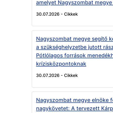
amelyet Nagyszombat megye
30.07.2026 -
Cikkek
Nagyszombat megye segítő ke
a szükséghelyzetbe jutott rás
Pótlólagos források menedék
krízisközpontoknak
30.07.2026 -
Cikkek
Nagyszombat megye elnöke f
nagykövetet: A tervezett Kárp