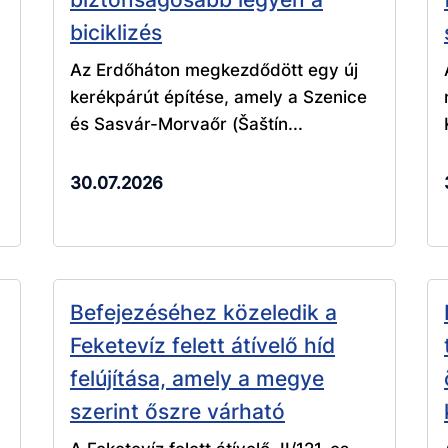
biciklizés
Az Erdőháton megkezdődött egy új
kerékpárút építése, amely a Szenice
és Sasvár-Morvaőr (Šaštín...
30.07.2026
Befejezéséhez közeledik a
Feketevíz felett átívelő híd
felújítása, amely a megye
szerint őszre várható