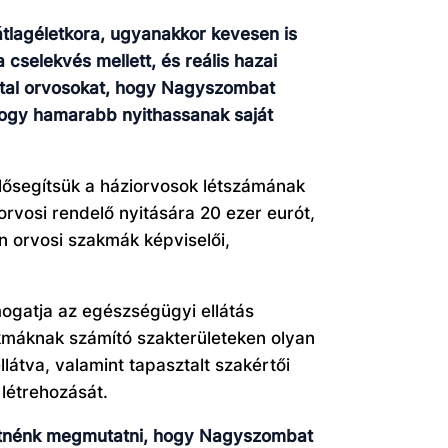
tlagéletkora, ugyanakkor kevesen is
cselekvés mellett, és reális hazai
iatal orvosokat, hogy Nagyszombat
 hogy hamarabb nyithassanak saját
elősegítsük a háziorvosok létszámának
orvosi rendelő nyitására 20 ezer eurót,
n orvosi szakmák képviselői,
gatja az egészségügyi ellátás
máknak számító szakterületeken olyan
átva, valamint tapasztalt szakértői
 létrehozását.
eretnénk megmutatni, hogy Nagyszombat