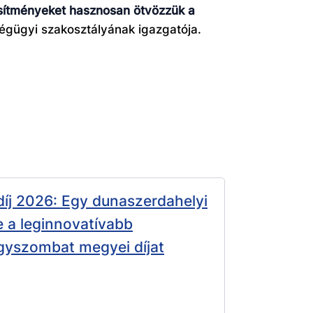
esítményeket hasznosan ötvözzük a
ségügyi szakosztályának igazgatója.
íj 2026: Egy dunaszerdahelyi
e a leginnovatívabb
gyszombat megyei díjat