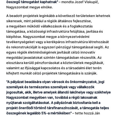
összegű támogatást kaphatnak
"
– mondta Jozef Viskupič,
Nagyszombat megye elnöke.
A beadott projektek leginkább a következő területeken lehetnek
sikeresek, mint például a régiók általános fejlesztése,
a megyében működő vállalkozások és a foglalkoztatás
támogatása, a közösségi infrastruktúra felújítása, javítása és
kiépítése. Nagyszombat megye a környezetvédelmi
tevékenységeket vagy a kerékpáros infrastruktúra létrehozását
és rekonstrukcióját is egyszeri pénzügyi támogatással segíti. Az
egyes régiók életminőségének javítását célzó innovatív
megoldási javaslatokat szintén támogatásban részesítik. Az
elosztásra kerülő pénzforrásokat a közterületek megújítását,
valamint az ifjúsággal kapcsolatos és a társadalmi élet terén
kifejtett munkát célzó projektek támogatására is szánják.
"
A pályázat beadására olyan városok és önkormányzatok, jogi
személyek és természetes személyek vagy vállalkozók
jogosultak, akik, illetve amelyek állandó lakóhelye vagy székhelye
Nagyszombat megyében van, továbbá a régió lakosainak
nyújtanak szolgáltatásokat. A pályázónak biztosítania kell a
projekt önerőből történő társfinanszírozását
, a
támogatás teljes
összegének legalább 5%-a mértékében
"
– tette hozzá Ján