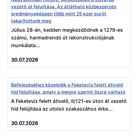
vezető út felujítása. Az átlátható közbeszerzés
eredményeképpen több mint 25 ezer eurót
takarítottunk meg
Július 28-án, kedden megkezdődnek a 1279-es
számú, harmadrendű út rekonstrukciójának
munkálata...
30.07.2026
Befejezéséhez közeledik a Feketevíz felett átívelő
híd felújítása, amely a megye szerint őszre várható
A Feketevíz felett átívelő, II/121-es úton át vezető
híd felújítása az utolsó szakaszához érke...
30.07.2026