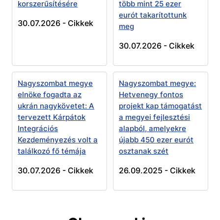
korszerűsítésére
több mint 25 ezer
eurót takarítottunk
30.07.2026 -
Cikkek
meg
30.07.2026 -
Cikkek
Nagyszombat megye
Nagyszombat megye:
elnöke fogadta az
Hetvenegy fontos
ukrán nagykövetet: A
projekt kap támogatást
tervezett Kárpátok
a megyei fejlesztési
Integrációs
alapból, amelyekre
Kezdeményezés volt a
újabb 450 ezer eurót
találkozó fő témája
osztanak szét
30.07.2026 -
Cikkek
26.09.2025 -
Cikkek