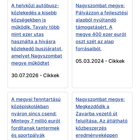
A helyközi autóbusz-
Nagyszombat megye:
közlekedés a kisebb
Pályázzon a fejlesztési
községekben is
alapból nyújtandó
működik. Tavaly több
támogatásért. A
mint ezer utas
megye 400 ezer eurót
használta a hívásra
oszt szét az alap
közlekedő buszjáratot,
forrásaiból.
amelyet Nagyszombat
05.03.2024 -
Cikkek
megye működtet
30.07.2026 -
Cikkek
A megyei fenntartású
Nagyszombat megye:
középiskolákban
Megkezdődik a
nyáron sincs csend:
Zavarba vezető út
Mintegy 7 millió eurót
felujítása. Az átlátható
fordítanak tantermek
közbeszerzés
és sportpályák
eredményeképpen