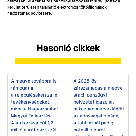
összesen 58 ezer eurós pénzügyi támogatást is nyújtottak a
kerület területén található elektromos töltőállomások
hálózatának bővítésére.
Hasonló cikkek
A megye továbbra is
A 2025-ös
támogatja
zárszámadás a megye
a településeken zajló
stabil pénzügyi
tevékenységeket,
helyzetét igazolja,
mivel a Nagyszombat
miközben mérséklődött
Megyei Fejlesztési
az adósságállomány,
Alap forrásaiból 1,2
a többletből pedig
millió eurót oszt szét
hatmillió eurót