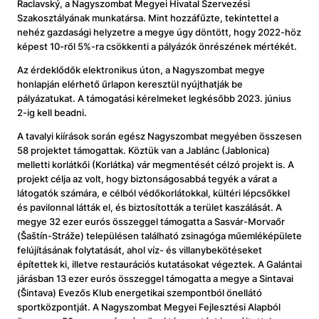
Raclavský, a Nagyszombat Megyei Hivatal Szervezési
Szakosztályának munkatársa. Mint hozzáfűzte, tekintettel a
nehéz gazdasági helyzetre a megye úgy döntött, hogy 2022-höz
képest 10-ről 5%-ra csökkenti a pályázók önrészének mértékét.
Az érdeklődők elektronikus úton, a Nagyszombat megye
honlapján elérhető űrlapon keresztül nyújthatják be
pályázatukat. A támogatási kérelmeket legkésőbb 2023. június
2-ig kell beadni.
A tavalyi kiírások során egész Nagyszombat megyében összesen
58 projektet támogattak. Köztük van a Jablánc (Jablonica)
melletti korlátkői (Korlátka) vár megmentését célzó projekt is. A
projekt célja az volt, hogy biztonságosabbá tegyék a várat a
látogatók számára, e célból védőkorlátokkal, kültéri lépcsőkkel
és pavilonnal látták el, és biztosították a terület kaszálását. A
megye 32 ezer eurós összeggel támogatta a Sasvár-Morvaőr
(Šaštín-Stráže) településen található zsinagóga műemléképülete
felújításának folytatását, ahol víz- és villanybekötéseket
építettek ki, illetve restaurációs kutatásokat végeztek. A Galántai
járásban 13 ezer eurós összeggel támogatta a megye a Sintavai
(Šintava) Evezős Klub energetikai szempontból önellátó
sportközpontját. A Nagyszombat Megyei Fejlesztési Alapból