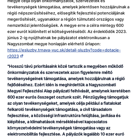
megye célja olyan önkormányzatok, szervezetek és
tevékenységek támogatása, amelyek jelentősen hozzájárulnak a
régió népszerűsítéséhez, elősegítik fejlesztési potenciáljának
megerősítését, ugyanakkor a régión túlmutató országos vagy
nemzetközi jelentőségűek. A megye erre a célra mintegy 600
ezer eurót különített el költségvetéséből. Az érdeklődők 2023.
június 2-ig nyújthatnak be pályázatot elektronikusan a
Nagyszombat megye honlapján elérhető űrlapon:
https://esluzby.trnava-vuc.sk/detail-sluzby?code=dotacie-
r2023
"
Hosszú távú prioritásaink
közé tartozik a megyében működő
önkormányzatok és szervezetek azon figyelemre
méltó
tevékenységeinek
támogatása, amelyek hozzájárulnak a régió
fejlődéséhez.
Ez
é
rt i
dén is meghirdettük
a Nagyszombati
Megyei
F
ejlesztési Alap pályázati felhívását,
a
melynek keretében
600 ezer eurós összeget osztunk
sz
é
t
. Pénzügyileg támogatjuk
az olyan tevékenységeket, amelyek célja például a fiatalokat
felkaroló tevékenységek támogatása, a civil társadalom
fejlesztése, a közösségi infrastruktúra felújítása, javítása és
kiépítése,
a klímahatások mérséklésével kapcsolatos
környezetvédelmi tevékenységek támogatása vagy az
elektromobilitás fejlesztése. A pályázók legalább 10
ezer
euró