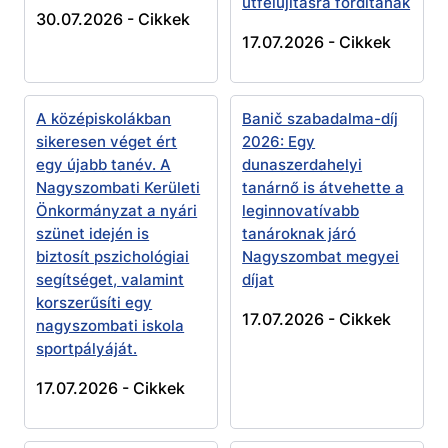
útfelújításra fordítanak
30.07.2026 -
Cikkek
17.07.2026 -
Cikkek
A középiskolákban
Banič szabadalma-díj
sikeresen véget ért
2026: Egy
egy újabb tanév. A
dunaszerdahelyi
Nagyszombati Kerületi
tanárnő is átvehette a
Önkormányzat a nyári
leginnovatívabb
szünet idején is
tanároknak járó
biztosít pszichológiai
Nagyszombat megyei
segítséget, valamint
díjat
korszerűsíti egy
17.07.2026 -
Cikkek
nagyszombati iskola
sportpályáját.
17.07.2026 -
Cikkek