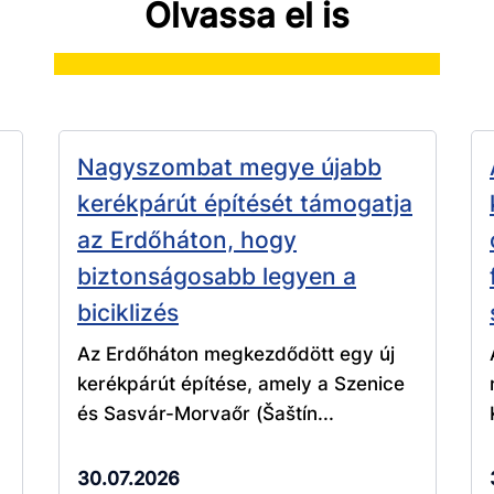
Olvassa el is
Nagyszombat megye újabb
kerékpárút építését támogatja
az Erdőháton, hogy
biztonságosabb legyen a
biciklizés
Az Erdőháton megkezdődött egy új
kerékpárút építése, amely a Szenice
és Sasvár-Morvaőr (Šaštín...
30.07.2026