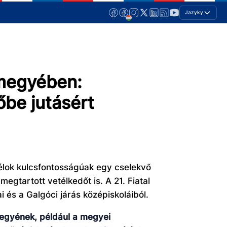
Jazyky
 megyében:
őbe jutásért
célok kulcsfontosságúak egy cselekvő
tartott vetélkedőt is. A 21. Fiatal
 és a Galgóci járás középiskoláiból.
megyének, például a megyei