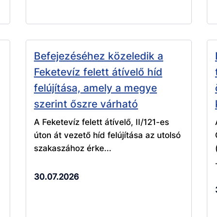
Befejezéséhez közeledik a
Feketevíz felett átívelő híd
felújítása, amely a megye
szerint őszre várható
A Feketevíz felett átívelő, II/121-es
úton át vezető híd felújítása az utolsó
szakaszához érke...
30.07.2026