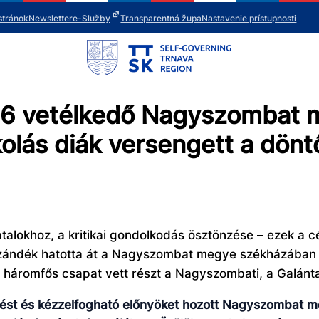
stránok
Newsletter
e-Služby
Transparentná župa
Nastavenie prístupnosti
026 vetélkedő Nagyszombat
lás diák versengett a dönt
atalokhoz, a kritikai gondolkodás ösztönzése – ezek a 
zándék hatotta át a Nagyszombat megye székházában meg
háromfős csapat vett részt a Nagyszombati, a Galántai
ődést és kézzelfogható előnyöket hozott Nagyszombat 