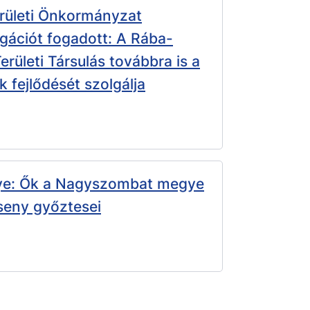
rületi Önkormányzat
gációt fogadott: A Rába-
rületi Társulás továbbra is a
k fejlődését szolgálja
e: Ők a Nagyszombat megye
rseny győztesei