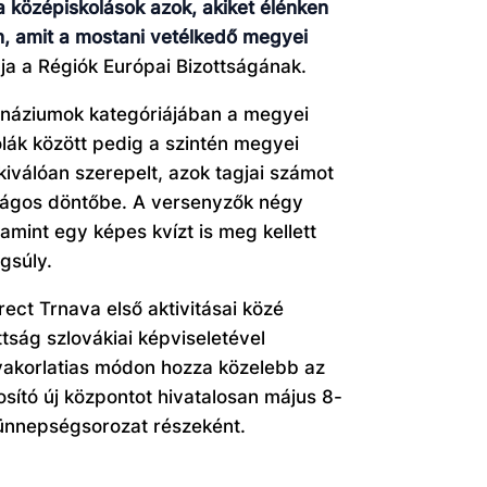
a középiskolások azok, akiket élénken
n, amit a mostani vetélkedő megyei
ja a Régiók Európai Bizottságának.
mnáziumok kategóriájában a megyei
lák között pedig a szintén megyei
válóan szerepelt, azok tagjai számot
szágos döntőbe. A versenyzők négy
mint egy képes kvízt is meg kellett
gsúly.
ct Trnava első aktivitásai közé
tság szlovákiai képviseletével
yakorlatias módon hozza közelebb az
ító új központot hivatalosan május 8-
ünnepségsorozat részeként.