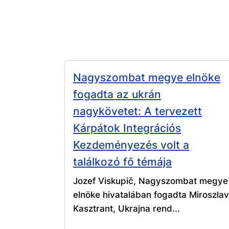
Nagyszombat megye elnöke
fogadta az ukrán
nagykövetet: A tervezett
Kárpátok Integrációs
Kezdeményezés volt a
találkozó fő témája
Jozef Viskupič, Nagyszombat megye
elnöke hivatalában fogadta Miroszlav
Kasztrant, Ukrajna rend...