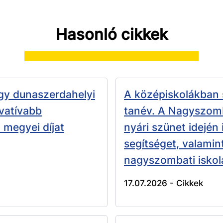
Hasonló cikkek
gy dunaszerdahelyi
A középiskolákban 
ovatívabb
tanév. A Nagyszomb
megyei díjat
nyári szünet idején 
segítséget, valamin
nagyszombati iskola
17.07.2026 -
Cikkek