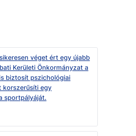
sikeresen véget ért egy újabb
ati Kerületi Önkormányzat a
is biztosít pszichológiai
t korszerűsíti egy
 sportpályáját.