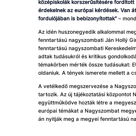
középiskolák korszerűsítésére fordítot
érdekelnek az európai kérdések. Van á
fordulójában is bebizonyítottak"
– mon
Az idén huszonegyedik alkalommal meg
fenntartású nagyszombati Ján Hollý Gi
fenntartású nagyszombati Kereskedelmi
adtak tudásukról és kritikus gondolko
témakörben mérték össze tudásukat: EU-
oldaniuk. A tények ismerete mellett a 
A vetélkedő megszervezése a Nagyszomb
tartozik. Az új tájékoztatási központo
együttműködve hozták létre a megyeszé
európai témákat a Nagyszombat megyébe
án nyitják meg a megyei fenntartású 