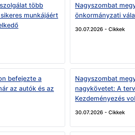
zolgálat több
Nagyszombat megye
 sikeres munkájáért
önkormányzati vála
elkedő
30.07.2026 -
Cikkek
n befejezte a
Nagyszombat megye
 már az autók és az
nagykövetet: A terv
Kezdeményezés volt
30.07.2026 -
Cikkek