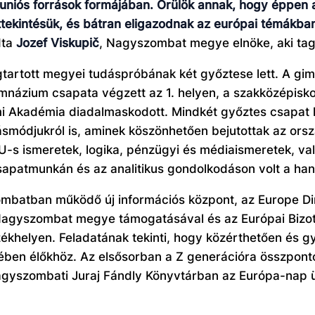
t uniós források formájában. Örülök annak, hogy éppen 
ttekintésük, és bátran eligazodnak az európai témákba
dta
Jozef Viskupič
, Nagyszombat megye elnöke, aki tag
tartott megyei tudáspróbának két győztese lett. A gi
mnázium csapata végzett az 1. helyen, a szakközépisko
 Akadémia diadalmaskodott. Mindkét győztes csapat ki
dásmódjukról is, aminek köszönhetően bejutottak az or
s ismeretek, logika, pénzügyi és médiaismeretek, vala
csapatmunkán és az analitikus gondolkodáson volt a han
atban működő új információs központ, az Europe Dire
t Nagyszombat megye támogatásával és az Európai Bizot
khelyen. Feladatának tekinti, hogy közérthetően és g
n élőkhöz. Az elsősorban a Z generációra összpontos
nagyszombati Juraj Fándly Könyvtárban az Európa-nap 