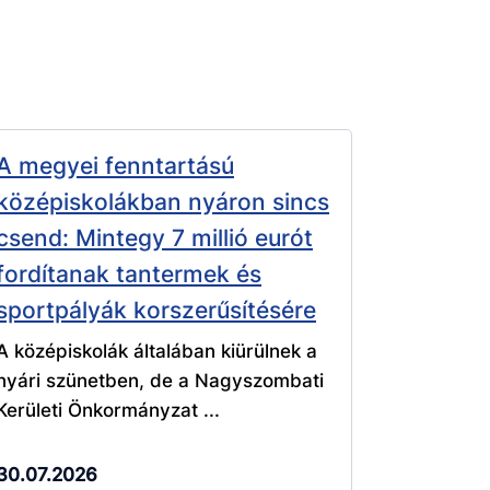
A megyei fenntartású
középiskolákban nyáron sincs
csend: Mintegy 7 millió eurót
fordítanak tantermek és
sportpályák korszerűsítésére
A középiskolák általában kiürülnek a
nyári szünetben, de a Nagyszombati
Kerületi Önkormányzat ...
30.07.2026