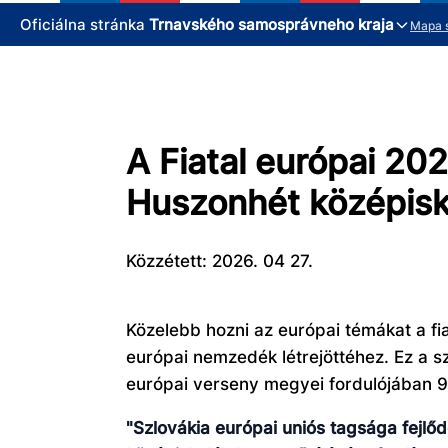
Oficiálna stránka
Trnavského samosprávneho kraja
Mapa 
A Fiatal európai 2
Huszonhét középisko
Közzétett: 2026. 04 27.
Közelebb hozni az európai témákat a fi
európai nemzedék létrejöttéhez. Ez a s
európai verseny megyei fordulójában 9 
"Szlovákia európai uniós tagsága fejl