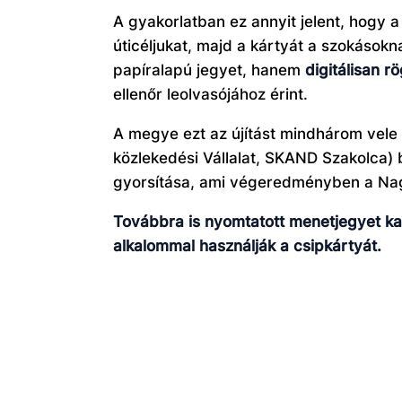
A gyakorlatban ez annyit jelent, hogy a
úticéljukat, majd a kártyát a szokáso
papíralapú jegyet, hanem
digitálisan rö
ellenőr leolvasójához érint.
A megye ezt az újítást mindhárom vele 
közlekedési Vállalat, SKAND Szakolca) b
gyorsítása, ami végeredményben a Nag
Továbbra is nyomtatott menetjegyet kap
alkalommal használják a csipkártyát.