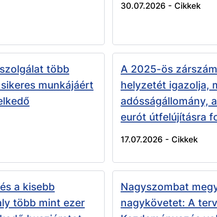
30.07.2026 -
Cikkek
zolgálat több
A 2025-ös zárszám
 sikeres munkájáért
helyzetét igazolja,
elkedő
adósságállomány, a 
eurót útfelújításra 
17.07.2026 -
Cikkek
és a kisebb
Nagyszombat megye
ly több mint ezer
nagykövetet: A terv