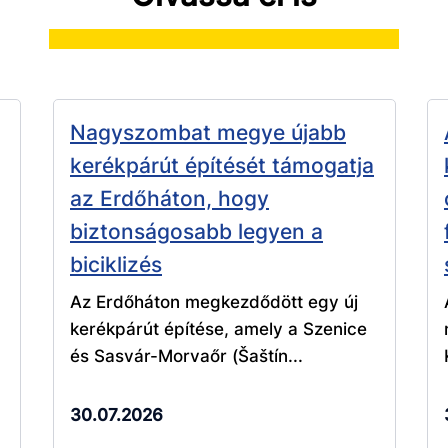
Nagyszombat megye újabb
kerékpárút építését támogatja
az Erdőháton, hogy
biztonságosabb legyen a
biciklizés
Az Erdőháton megkezdődött egy új
kerékpárút építése, amely a Szenice
és Sasvár-Morvaőr (Šaštín...
30.07.2026