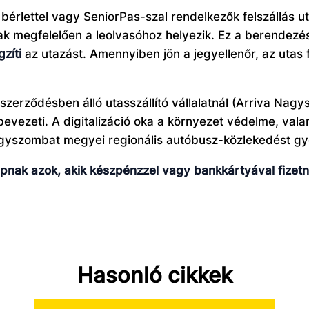
 bérlettel vagy SeniorPas-szal rendelkezők felszállás u
knak megfelelően a leolvasóhoz helyezik. Ez a berende
gzíti
az utazást. Amennyiben jön a jegyellenőr, az utas 
szerződésben álló utasszállító vállalatnál (Arriva Na
evezeti. A digitalizáció oka a környezet védelme, vala
yszombat megyei regionális autóbusz-közlekedést gyo
nak azok, akik készpénzzel vagy bankkártyával fizetne
Hasonló cikkek