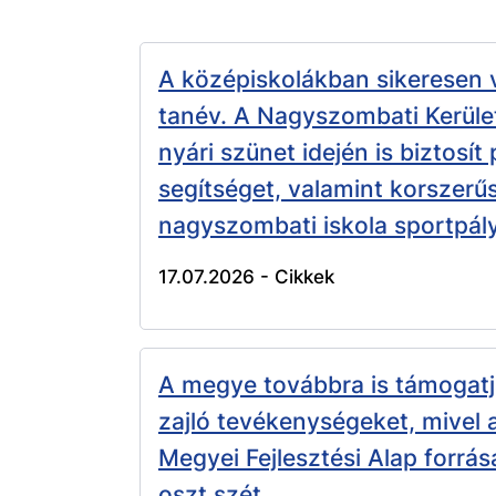
A középiskolákban sikeresen 
tanév. A Nagyszombati Kerüle
nyári szünet idején is biztosít
segítséget, valamint korszerűs
nagyszombati iskola sportpály
17.07.2026 -
Cikkek
A megye továbbra is támogatj
zajló tevékenységeket, mivel
Megyei Fejlesztési Alap forrása
oszt szét