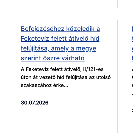
Befejezéséhez közeledik a
Feketevíz felett átívelő híd
felújítása, amely a megye
szerint őszre várható
A Feketevíz felett átívelő, II/121-es
úton át vezető híd felújítása az utolsó
szakaszához érke...
30.07.2026