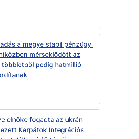
adás a megye stabil pénzügyi
 miközben mérséklődött az
többletből pedig hatmillió
fordítanak
 elnöke fogadta az ukrán
ezett Kárpátok Integrációs