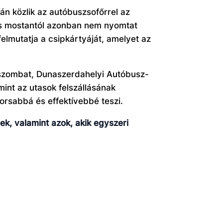
tán közlik az autóbuszsofőrrel az
zés mostantól azonban nem nyomtat
felmutatja a csipkártyáját, amelyet az
gyszombat, Dunaszerdahelyi Autóbusz-
mint az utasok felszállásának
rsabbá és effektívebbé teszi.
k, valamint azok, akik egyszeri