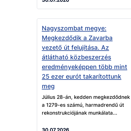
30.07.2026
Nagyszombat megye:
Megkezdődik a Zavarba
vezető út felujítása. Az
átlátható közbeszerzés
eredményeképpen több mint
25 ezer eurót takarítottunk
meg
Július 28-án, kedden megkezdődnek
a 1279-es számú, harmadrendű út
rekonstrukciójának munkálata...
30.07.2026