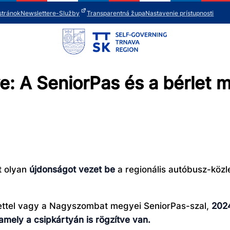
stránok
Newsletter
e-Služby
Transparentná župa
Nastavenie prístupnosti
A SeniorPas és a bérlet má
t olyan
újdonságot vezet be
a regionális autóbusz-köz
lettel vagy a Nagyszombat megyei SeniorPas-szal,
2024
amely a csipkártyán is rögzítve van.