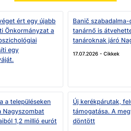
véget ért egy újabb
Banič szabadalma-d
ti Önkormányzat a
tanárnő is átvehett
 pszichológiai
tanároknak járó Na
íti egy
17.07.2026 -
Cikkek
áját.
a a településeken
Új kerékpárutak, fel
 a Nagyszombat
támogatása. A megy
iból 1,2 millió eurót
döntött