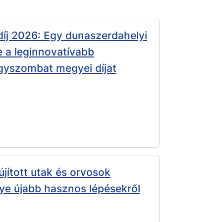
íj 2026: Egy dunaszerdahelyi
e a leginnovatívabb
gyszombat megyei díjat
újított utak és orvosok
e újabb hasznos lépésekről