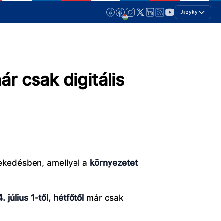
Jazyky
r csak digitális
lekedésben, amellyel a
környezetet
. július 1-től, hétfőtől
már csak