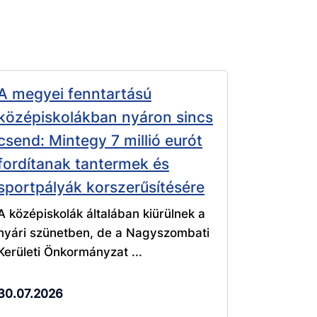
A megyei fenntartású
középiskolákban nyáron sincs
csend: Mintegy 7 millió eurót
fordítanak tantermek és
sportpályák korszerűsítésére
A középiskolák általában kiürülnek a
nyári szünetben, de a Nagyszombati
Kerületi Önkormányzat ...
30.07.2026