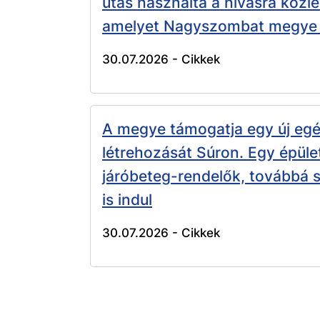
utas használta a hívásra közl
amelyet Nagyszombat megye
30.07.2026 -
Cikkek
A megye támogatja egy új eg
létrehozását Súron. Egy épüle
járóbeteg-rendelők, továbbá s
is indul
30.07.2026 -
Cikkek