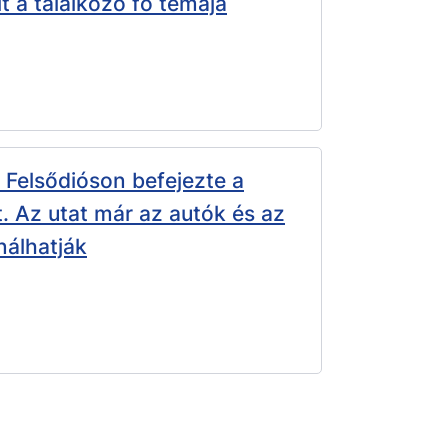
 a találkozó fő témája
Felsődióson befejezte a
t. Az utat már az autók és az
nálhatják