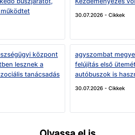
ekedő buszjáratot,
Kezdeményezés volt
 működtet
30.07.2026 -
Cikkek
észségügyi központ
agyszombat megye 
tben lesznek a
felújítás első ütemé
zociális tanácsadás
autóbuszok is hasz
30.07.2026 -
Cikkek
Olvassa el is