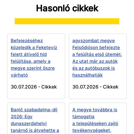
Hasonló cikkek
Befejezéséhez
agyszombat megye
közeledik a Feketevíz
Felsődióson befejezte
felett átívelő híd
a felújítás első ütemét.
felújítása, amely a
Az utat már az autók
megye szerint őszre
és az autóbuszok is
várható
használhatják
30.07.2026 -
Cikkek
30.07.2026 -
Cikkek
Banič szabadalma-díj
A megye továbbra is
2026: Egy
támogatja
dunaszerdahelyi
a településeken zajló
tanárnő is átvehette a
tevékenységeket,