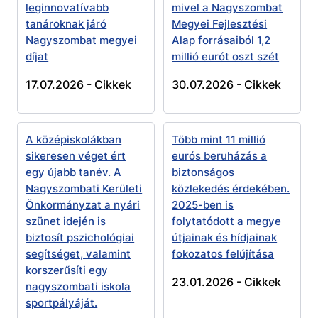
leginnovatívabb
mivel a Nagyszombat
tanároknak járó
Megyei Fejlesztési
Nagyszombat megyei
Alap forrásaiból 1,2
díjat
millió eurót oszt szét
17.07.2026 -
Cikkek
30.07.2026 -
Cikkek
A középiskolákban
Több mint 11 millió
sikeresen véget ért
eurós beruházás a
egy újabb tanév. A
biztonságos
Nagyszombati Kerületi
közlekedés érdekében.
Önkormányzat a nyári
2025-ben is
szünet idején is
folytatódott a megye
biztosít pszichológiai
útjainak és hídjainak
segítséget, valamint
fokozatos felújítása
korszerűsíti egy
23.01.2026 -
Cikkek
nagyszombati iskola
sportpályáját.