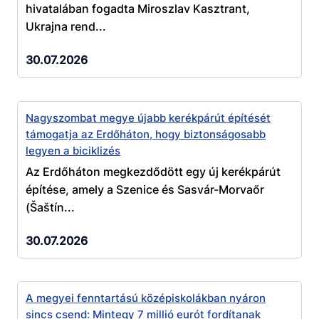
hivatalában fogadta Miroszlav Kasztrant,
Ukrajna rend...
30.07.2026
Nagyszombat megye újabb kerékpárút építését
támogatja az Erdőháton, hogy biztonságosabb
legyen a biciklizés
Az Erdőháton megkezdődött egy új kerékpárút
építése, amely a Szenice és Sasvár-Morvaőr
(Šaštín...
30.07.2026
A megyei fenntartású középiskolákban nyáron
sincs csend: Mintegy 7 millió eurót fordítanak