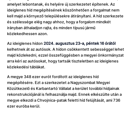
amelyet lebontanak, és helyére új szerkezetet építenek. Az
ideiglenes híd megépítésének köszönhetően a forgalmat nem
kell majd a környező településekre átirányítani. A híd szerkezete
és szélessége elég nagy ahhoz, hogy a forgalom mindkét
irányban áthaladjon rajta, és minden típusú jármű
közlekedhessen azon.
Az ideiglenes hídon
2024. augusztus 23-a, péntek 16 órától
kelhetnek át az autósok. A hídon csökkentett sebességgel lehet
majd közlekedni, ezzel összefüggésben a megyei önkormányzat
arra kéri az autósokat, hogy tartsák tiszteletben az ideiglenes
közlekedési táblákat.
A megye 348 ezer eurót fordított az ideiglenes híd
megépítésére. Ezt a szerkezetet a Nagyszombat Megyei
Közútkezelő és Karbantartó Vállalat a kerület további hídjainak
rekonstrukciójánál is felhasználja majd. Ennek elkészülte után a
megye elkezdi a Chvojnica-patak feletti híd felújítását, ami 736
ezer euróba kerül.