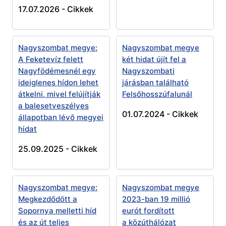
17.07.2026 -
Cikkek
Nagyszombat megye:
Nagyszombat megye
A Feketevíz felett
két hidat újít fel a
Nagyfödémesnél egy
Nagyszombati
ideiglenes hídon lehet
járásban található
átkelni, mivel felújítják
Felsőhosszúfalunál
a balesetveszélyes
01.07.2024 -
Cikkek
állapotban lévő megyei
hidat
25.09.2025 -
Cikkek
Nagyszombat megye:
Nagyszombat megye
Megkezdődött a
2023-ban 19 millió
Sopornya melletti híd
eurót fordított
és az út teljes
a közúthálózat