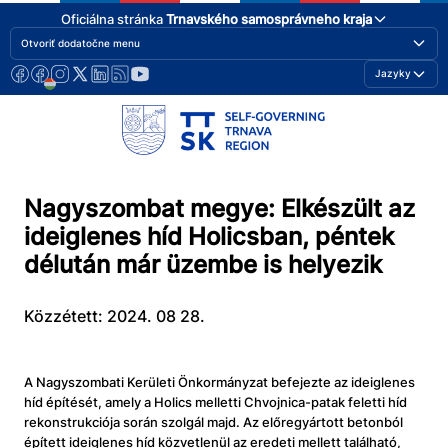
Oficiálna stránka
Trnavského samosprávneho kraja
Otvoriť dodatočne menu
Jazyky
Nagyszombat megye: Elkészült az
ideiglenes híd Holicsban, péntek
délután már üzembe is helyezik
Közzétett: 2024. 08 28.
A Nagyszombati Kerületi Önkormányzat befejezte az ideiglenes
híd építését, amely a Holics melletti Chvojnica-patak feletti híd
rekonstrukciója során szolgál majd. Az előregyártott betonból
épített ideiglenes híd közvetlenül az eredeti mellett található,