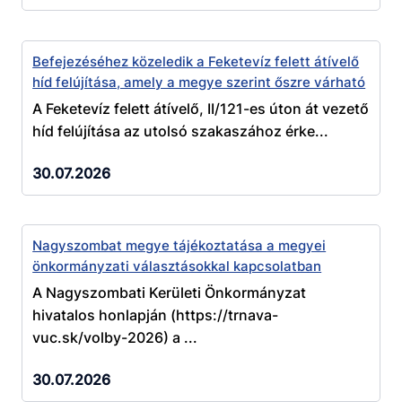
Befejezéséhez közeledik a Feketevíz felett átívelő
híd felújítása, amely a megye szerint őszre várható
A Feketevíz felett átívelő, II/121-es úton át vezető
híd felújítása az utolsó szakaszához érke...
30.07.2026
Nagyszombat megye tájékoztatása a megyei
önkormányzati választásokkal kapcsolatban
A Nagyszombati Kerületi Önkormányzat
hivatalos honlapján (https://trnava-
vuc.sk/volby-2026) a ...
30.07.2026