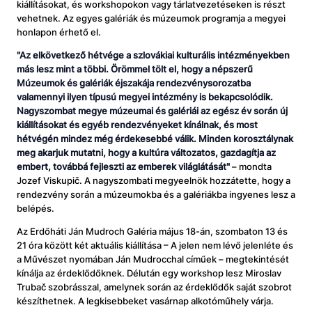
kiállításokat, és workshopokon vagy tárlatvezetéseken is részt
vehetnek. Az egyes galériák és múzeumok programja a megyei
honlapon érhető el.
"Az elkövetkező hétvége a szlovákiai kulturális intézményekben
más lesz mint a többi. Örömmel tölt el, hogy a népszerű
Múzeumok és galériák éjszakája rendezvénysorozatba
valamennyi ilyen típusú megyei intézmény is bekapcsolódik.
Nagyszombat megye múzeumai és galériái az egész év során új
kiállításokat és egyéb rendezvényeket kínálnak, és most
hétvégén mindez még érdekesebbé válik. Minden korosztálynak
meg akarjuk mutatni, hogy a kultúra változatos, gazdagítja az
embert, továbbá fejleszti az emberek világlátását"
– mondta
Jozef Viskupič. A nagyszombati megyeelnök hozzátette, hogy a
rendezvény során a múzeumokba és a galériákba ingyenes lesz a
belépés.
Az Erdőháti Ján Mudroch Galéria május 18-án, szombaton 13 és
21 óra között két aktuális kiállítása – A jelen nem lévő jelenléte és
a Művészet nyomában Ján Mudrocchal címűek – megtekintését
kínálja az érdeklődőknek. Délután egy workshop lesz Miroslav
Trubač szobrásszal, amelynek során az érdeklődők saját szobrot
készíthetnek. A legkisebbeket vasárnap alkotóműhely várja.