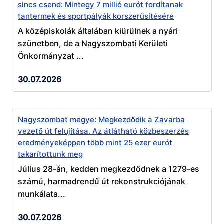
sincs csend: Mintegy 7 millió eurót fordítanak
tantermek és sportpályák korszerűsítésére
A középiskolák általában kiürülnek a nyári
szünetben, de a Nagyszombati Kerületi
Önkormányzat ...
30.07.2026
Nagyszombat megye: Megkezdődik a Zavarba
vezető út felujítása. Az átlátható közbeszerzés
eredményeképpen több mint 25 ezer eurót
takarítottunk meg
Július 28-án, kedden megkezdődnek a 1279-es
számú, harmadrendű út rekonstrukciójának
munkálata...
30.07.2026