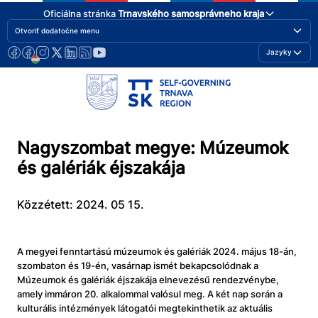
Oficiálna stránka
Trnavského samosprávneho kraja
Otvoriť dodatočne menu
Jazyky
Nagyszombat megye: Múzeumok
és galériák éjszakája
Közzétett: 2024. 05 15.
A megyei fenntartású múzeumok és galériák 2024. május 18-án,
szombaton és 19-én, vasárnap ismét bekapcsolódnak a
Múzeumok és galériák éjszakája elnevezésű rendezvénybe,
amely immáron 20. alkalommal valósul meg. A két nap során a
kulturális intézmények látogatói megtekinthetik az aktuális