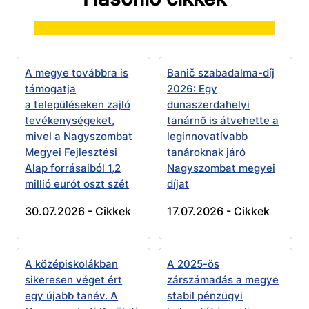
A megye továbbra is
Banič szabadalma-díj
támogatja
2026: Egy
a településeken zajló
dunaszerdahelyi
tevékenységeket,
tanárnő is átvehette a
mivel a Nagyszombat
leginnovatívabb
Megyei Fejlesztési
tanároknak járó
Alap forrásaiból 1,2
Nagyszombat megyei
millió eurót oszt szét
díjat
30.07.2026 -
Cikkek
17.07.2026 -
Cikkek
A középiskolákban
A 2025-ös
sikeresen véget ért
zárszámadás a megye
egy újabb tanév. A
stabil pénzügyi