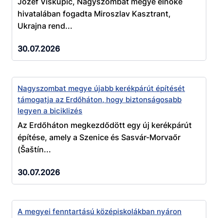
Jozef Viskupič, Nagyszombat megye elnöke
hivatalában fogadta Miroszlav Kasztrant,
Ukrajna rend...
30.07.2026
Nagyszombat megye újabb kerékpárút építését
támogatja az Erdőháton, hogy biztonságosabb
legyen a biciklizés
Az Erdőháton megkezdődött egy új kerékpárút
építése, amely a Szenice és Sasvár-Morvaőr
(Šaštín...
30.07.2026
A megyei fenntartású középiskolákban nyáron