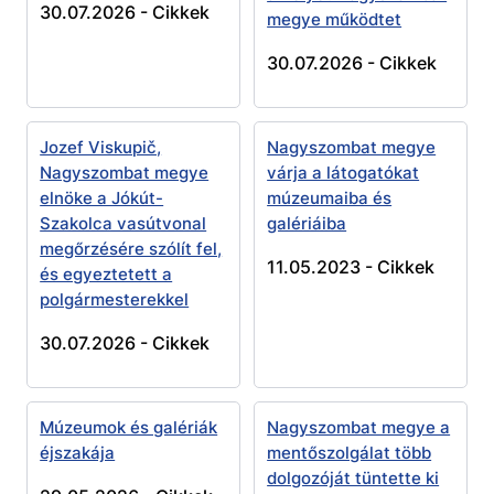
30.07.2026 -
Cikkek
megye működtet
30.07.2026 -
Cikkek
Jozef Viskupič,
Nagyszombat megye
Nagyszombat megye
várja a látogatókat
elnöke a Jókút-
múzeumaiba és
Szakolca vasútvonal
galériáiba
megőrzésére szólít fel,
11.05.2023 -
Cikkek
és egyeztetett a
polgármesterekkel
30.07.2026 -
Cikkek
Múzeumok és galériák
Nagyszombat megye a
éjszakája
mentőszolgálat több
dolgozóját tüntette ki