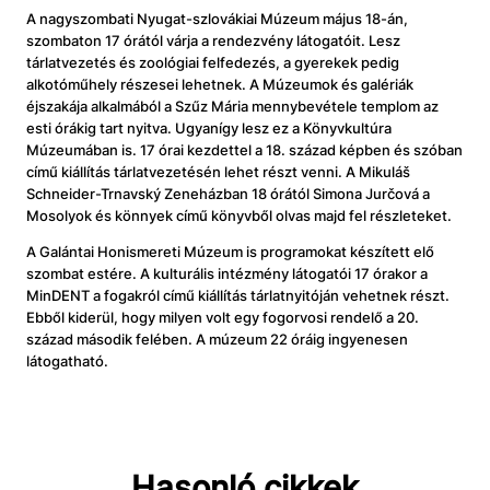
A nagyszombati Nyugat-szlovákiai Múzeum május 18-án,
szombaton 17 órától várja a rendezvény látogatóit. Lesz
tárlatvezetés és zoológiai felfedezés, a gyerekek pedig
alkotóműhely részesei lehetnek. A Múzeumok és galériák
éjszakája alkalmából a Szűz Mária mennybevétele templom az
esti órákig tart nyitva. Ugyanígy lesz ez a Könyvkultúra
Múzeumában is. 17 órai kezdettel a 18. század képben és szóban
című kiállítás tárlatvezetésén lehet részt venni. A Mikuláš
Schneider-Trnavský Zeneházban 18 órától Simona Jurčová a
Mosolyok és könnyek című könyvből olvas majd fel részleteket.
A Galántai Honismereti Múzeum is programokat készített elő
szombat estére. A kulturális intézmény látogatói 17 órakor a
MinDENT a fogakról című kiállítás tárlatnyitóján vehetnek részt.
Ebből kiderül, hogy milyen volt egy fogorvosi rendelő a 20.
század második felében. A múzeum 22 óráig ingyenesen
látogatható.
Hasonló cikkek