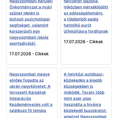
Nagyszombati Kerületi
helyzetét igazolja,
Önkormányzat a nyári
miközben mérséklődött
szünet idején is
az adósságállomány,
biztosít pszichológiai
a többletből pedig
segítséget, valamint
hatmillió eurót
korszerűsíti egy
útfelújításra fordítanak
nagyszombati iskola
17.07.2026 -
Cikkek
sportpályáját.
17.07.2026 -
Cikkek
Nagyszombat megye
A helyközi autóbusz-
elnöke fogadta az
közlekedés a kisebb
ukrán nagykövetet: A
községekben is
tervezett Kárpátok
működik. Tavaly több
Integrációs
mint ezer utas
Kezdeményezés volt a
használta a hívásra
találkozó fő témája
közlekedő buszjáratot,
amelyet Nagyszombat