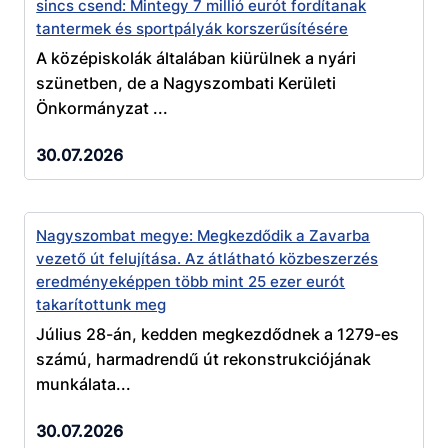
sincs csend: Mintegy 7 millió eurót fordítanak
tantermek és sportpályák korszerűsítésére
A középiskolák általában kiürülnek a nyári
szünetben, de a Nagyszombati Kerületi
Önkormányzat ...
30.07.2026
Nagyszombat megye: Megkezdődik a Zavarba
vezető út felujítása. Az átlátható közbeszerzés
eredményeképpen több mint 25 ezer eurót
takarítottunk meg
Július 28-án, kedden megkezdődnek a 1279-es
számú, harmadrendű út rekonstrukciójának
munkálata...
30.07.2026