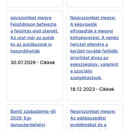
agyszombat megye
Nagyszombat megye:
Felsődióson befejezte
A képviselők
a felújítás első ütemét.
elfogadták a megyei
Az utat már az autók
költségvetést. A nehéz
és az autóbuszok is
helyzet ellenére a
használhatják
kerület tovább fejlődik,
prioritást élvez az
30.07.2026 -
Cikkek
egészségügy, valamint
a szociális
szolgáltatások.
18.12.2023 -
Cikkek
Banič szabadalma-díj
Nagyszombat megye:
2026: Egy
Az adóbeszedési
dunaszerdahelyi
problémákat és a