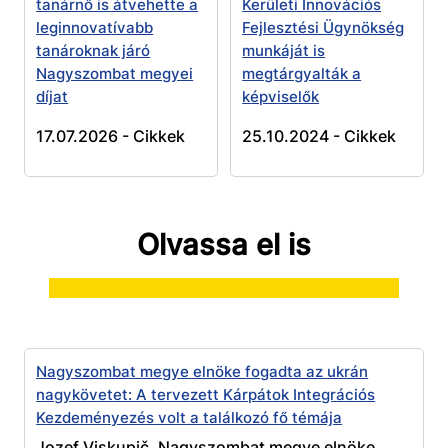
tanárnő is átvehette a
Kerületi Innovációs
leginnovatívabb
Fejlesztési Ügynökség
tanároknak járó
munkáját is
Nagyszombat megyei
megtárgyalták a
díjat
képviselők
17.07.2026 -
Cikkek
25.10.2024 -
Cikkek
Olvassa el is
Nagyszombat megye elnöke fogadta az ukrán
nagykövetet: A tervezett Kárpátok Integrációs
Kezdeményezés volt a találkozó fő témája
Jozef Viskupič, Nagyszombat megye elnöke