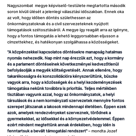
Nagyszombat megye képviselő-testülete megtartotta második
soron kívüli ülését a jelenlegi választási időszakban. Ennek oka
az volt, hogy időben döntés születhessen az
önkormányzatoknak és a civil szervezeteknek nyújtott
támogatások szétosztásáról. A megye így reagált arra az igényre,
hogy a fontos támogatás a lehető leggyorsabban eljusson a
címzettekhez, és hatékonyan szolgálhassa a közösségeket.
"
A közpénzekkel kapcsolatos döntésekre manapság hatalmas
nyomás nehezedik. Nap mint nap érezzük azt, hogy a kormány
és a parlament döntéseinek következményei kedvezőtlenül
befolyásolják a
megyék költségvetését.
A
nnak ellenére, hogy
takarékosságra és konszolidációra kényszerültünk, büszke
vagyok arra, hogy a közösségek és a helyi kezdeményezések
támogatása nekünk továbbra is prioritás. Teljes mértékben
tisztában vagyunk azzal, hogy az önkormányzatok, a helyi
társulások és a nem kormányzati szervezetek mennyire fontos
szerepet játszanak a lakosok mindennapi életében. Éppen
ezek
azok, amelyek rendezvényeket szerveznek, törődnek a
gyermekekkel, az idősekkel és a környezetvédelemmel.
Éppen
ezért mindent megtettünk annak érdekében, hogy idén is
fenntartsuk a bevált
t
á
mogat
á
si
rendszert
"
– mondta Jozef