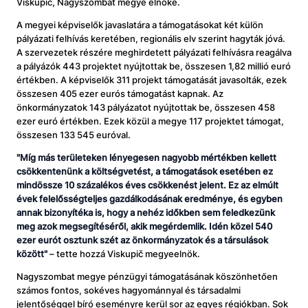
Viskupič, Nagyszombat megye elnöke.
A megyei képviselők javaslatára a támogatásokat két külön
pályázati felhívás keretében, regionális elv szerint hagyták jóvá.
A szervezetek részére meghirdetett pályázati felhívásra reagálva
a pályázók 443 projektet nyújtottak be, összesen 1,82 millió euró
értékben. A képviselők 311 projekt támogatását javasolták, ezek
összesen 405 ezer eurós támogatást kapnak. Az
önkormányzatok 143 pályázatot nyújtottak be, összesen 458
ezer euró értékben. Ezek közül a megye 117 projektet támogat,
összesen 133 545 euróval.
"
Míg más területeken lényegesen nagyobb mértékben kellett
csökkentenünk a költségvetést, a támogatások esetében ez
mindössze 10 százalékos éves csökkenést jelent. Ez az elmúlt
évek felelősségteljes gazdálkodásának eredménye, és egyben
annak bizonyítéka is, hogy a nehéz időkben sem feledkezünk
meg azok megsegítéséről, akik megérdemlik. Idén közel 540
ezer eurót osztunk szét az önkormányzatok és a társulások
között
"
– tette hozzá Viskupič megyeelnök.
Nagyszombat megye pénzügyi támogatásának köszönhetően
számos fontos, sokéves hagyománnyal és társadalmi
jelentőséggel bíró eseményre kerül sor az egyes régiókban. Sok