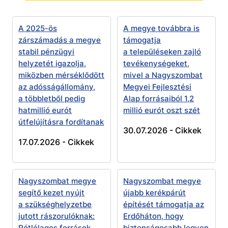
A 2025-ös
A megye továbbra is
zárszámadás a megye
támogatja
stabil pénzügyi
a településeken zajló
helyzetét igazolja,
tevékenységeket,
miközben mérséklődött
mivel a Nagyszombat
az adósságállomány,
Megyei Fejlesztési
a többletből pedig
Alap forrásaiból 1,2
hatmillió eurót
millió eurót oszt szét
útfelújításra fordítanak
30.07.2026 -
Cikkek
17.07.2026 -
Cikkek
Nagyszombat megye
Nagyszombat megye
segítő kezet nyújt
újabb kerékpárút
a szükséghelyzetbe
építését támogatja az
jutott rászorulóknak:
Erdőháton, hogy
Pótlólagos források
biztonságosabb legyen