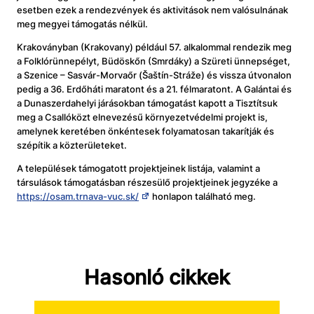
esetben ezek a rendezvények és aktivitások nem valósulnának
meg megyei támogatás nélkül.
Krakoványban (Krakovany) például 57. alkalommal rendezik meg
a Folklórünnepélyt, Büdöskőn (Smrdáky) a Szüreti ünnepséget,
a Szenice – Sasvár-Morvaőr (Šaštín-Stráže) és vissza útvonalon
pedig a 36. Erdőháti maratont és a 21. félmaratont. A Galántai és
a Dunaszerdahelyi járásokban támogatást kapott a Tisztítsuk
meg a Csallóközt elnevezésű környezetvédelmi projekt is,
amelynek keretében önkéntesek folyamatosan takarítják és
szépítik a közterületeket.
A települések támogatott projektjeinek listája, valamint a
társulások támogatásban részesülő projektjeinek jegyzéke a
https://osam.trnava-vuc.sk/
honlapon található meg.
Hasonló cikkek