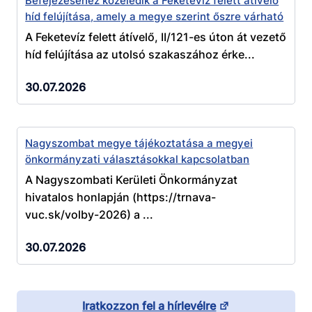
Befejezéséhez közeledik a Feketevíz felett átívelő
híd felújítása, amely a megye szerint őszre várható
A Feketevíz felett átívelő, II/121-es úton át vezető
híd felújítása az utolsó szakaszához érke...
30.07.2026
Nagyszombat megye tájékoztatása a megyei
önkormányzati választásokkal kapcsolatban
A Nagyszombati Kerületi Önkormányzat
hivatalos honlapján (https://trnava-
vuc.sk/volby-2026) a ...
30.07.2026
Iratkozzon fel a hírlevélre