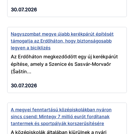
30.07.2026
Nagyszombat megye újabb kerékpárút építését
támogatja az Erdőháton, hogy biztonságosabb
legyen a biciklizés
Az Erdőháton megkezdődött egy új kerékpárút
építése, amely a Szenice és Sasvár-Morvaőr
(Šaštín...
30.07.2026
A megyei fenntartású középiskolákban nyáron
sincs csend: Mintegy 7 millió eurót fordítanak
tantermek és sportpályák korszerűsítésére
A középiskolák általában kiürülnek a nyári