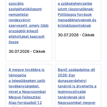
szociális
a szükséghelyzetbe
szolgáltatóközpont
jutott rászorulóknak:
nemzetközi
Pótlólagos források
rendezvényt
menedékhelyeknek és
szervezett, amely több
krízisközpontoknak
országból érkező
30.07.2026 -
Cikkek
ellátottakat kapcsolt
össze
30.07.2026 -
Cikkek
A megye továbbra is
Banič szabadalma-díj
támogatja
2026: Egy
a településeken zajló
dunaszerdahelyi
tevékenységeket,
tanárnő is átvehette a
mivel a Nagyszombat
leginnovatívabb
Megyei Fejlesztési
tanároknak járó
Alap forrásaiból 1,2
Nagyszombat megyei