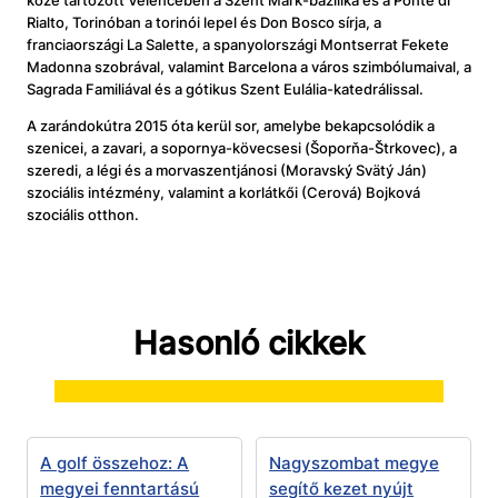
közé tartozott Velencében a Szent Márk-bazilika és a Ponte di
Rialto, Torinóban a torinói lepel és Don Bosco sírja, a
franciaországi La Salette, a spanyolországi Montserrat Fekete
Madonna szobrával, valamint Barcelona a város szimbólumaival, a
Sagrada Familiával és a gótikus Szent Eulália-katedrálissal.
A zarándokútra 2015 óta kerül sor, amelybe bekapcsolódik a
szenicei, a zavari, a sopornya-kövecsesi (Šoporňa-Štrkovec), a
szeredi, a légi és a morvaszentjánosi (Moravský Svätý Ján)
szociális intézmény, valamint a korlátkői (Cerová) Bojková
szociális otthon.
Hasonló cikkek
A golf összehoz: A
Nagyszombat megye
megyei fenntartású
segítő kezet nyújt