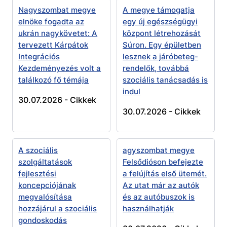
Nagyszombat megye
A megye támogatja
elnöke fogadta az
egy új egészségügyi
ukrán nagykövetet: A
központ létrehozását
tervezett Kárpátok
Súron. Egy épületben
Integrációs
lesznek a járóbeteg-
Kezdeményezés volt a
rendelők, továbbá
találkozó fő témája
szociális tanácsadás is
indul
30.07.2026 -
Cikkek
30.07.2026 -
Cikkek
A szociális
agyszombat megye
szolgáltatások
Felsődióson befejezte
fejlesztési
a felújítás első ütemét.
koncepciójának
Az utat már az autók
megvalósítása
és az autóbuszok is
hozzájárul a szociális
használhatják
gondoskodás