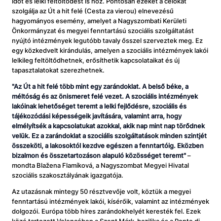
időt és lelki feltöltődést is hoz. Pontosan ezeket a célokat
szolgálja az Út a hit felé (Cesta za vierou) elnevezésű
hagyományos esemény, amelyet a Nagyszombati Kerületi
Önkormányzat és megyei fenntartású szociális szolgáltatást
nyújtó intézmények legutóbb tavaly ősszel szerveztek meg. Ez
egy közkedvelt kirándulás, amelyen a szociális intézmények lakói
lelkileg feltöltődhetnek, erősíthetik kapcsolataikat és új
tapasztalatokat szerezhetnek.
"Az Út a hit felé több mint egy zarándoklat. A belső béke, a
méltóság és az önismeret felé vezet. A szociális intézmények
lakóinak lehetőséget teremt a lelki fejlődésre, szociális és
tájékozódási képességeik javítására, valamint arra, hogy
elmélyítsék a kapcsolatukat azokkal, akik nap mint nap törődnek
velük. Ez a zarándoklat a szociális szolgáltatások minden szintjét
összeköti, a lakosoktól kezdve egészen a fenntartóig. Eközben
bizalmon és összetartozáson alapuló közösséget teremt"
–
mondta Blažena Flamíková, a Nagyszombat Megyei Hivatal
szociális szakosztályának igazgatója.
Az utazásnak mintegy 50 résztvevője volt, köztük a megyei
fenntartású intézmények lakói, kísérőik, valamint az intézmények
dolgozói. Európa több híres zarándokhelyét keresték fel. Ezek