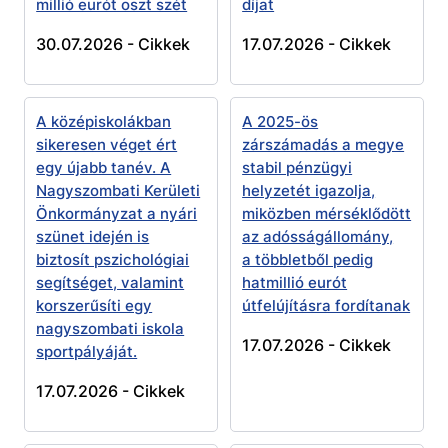
millió eurót oszt szét
díjat
30.07.2026 -
Cikkek
17.07.2026 -
Cikkek
A középiskolákban
A 2025-ös
sikeresen véget ért
zárszámadás a megye
egy újabb tanév. A
stabil pénzügyi
Nagyszombati Kerületi
helyzetét igazolja,
Önkormányzat a nyári
miközben mérséklődött
szünet idején is
az adósságállomány,
biztosít pszichológiai
a többletből pedig
segítséget, valamint
hatmillió eurót
korszerűsíti egy
útfelújításra fordítanak
nagyszombati iskola
17.07.2026 -
Cikkek
sportpályáját.
17.07.2026 -
Cikkek