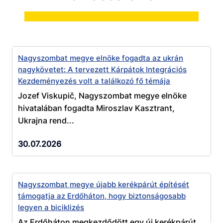
Nagyszombat megye elnöke fogadta az ukrán
nagykövetet: A tervezett Kárpátok Integrációs
Kezdeményezés volt a találkozó fő témája
Jozef Viskupič, Nagyszombat megye elnöke
hivatalában fogadta Miroszlav Kasztrant,
Ukrajna rend...
30.07.2026
Nagyszombat megye újabb kerékpárút építését
támogatja az Erdőháton, hogy biztonságosabb
legyen a biciklizés
Az Erdőháton megkezdődött egy új kerékpárút