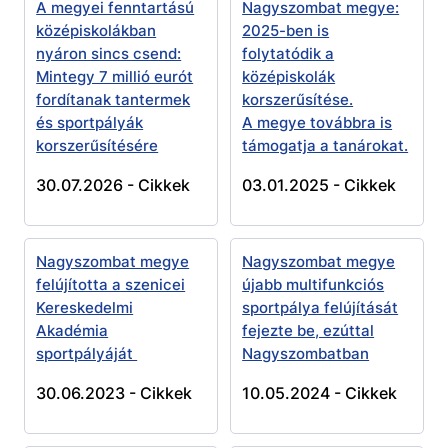
A megyei fenntartású
Nagyszombat megye:
középiskolákban
2025-ben is
nyáron sincs csend:
folytatódik a
Mintegy 7 millió eurót
középiskolák
fordítanak tantermek
korszerűsítése.
és sportpályák
A megye továbbra is
korszerűsítésére
támogatja a tanárokat.
30.07.2026 -
Cikkek
03.01.2025 -
Cikkek
Nagyszombat megye
Nagyszombat megye
felújította a szenicei
újabb multifunkciós
Kereskedelmi
sportpálya felújítását
Akadémia
fejezte be, ezúttal
sportpályáját
Nagyszombatban
30.06.2023 -
Cikkek
10.05.2024 -
Cikkek