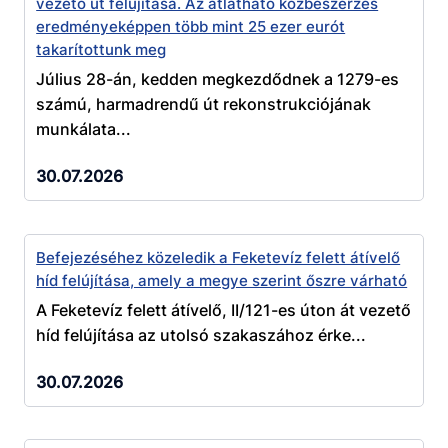
vezető út felujítása. Az átlátható közbeszerzés
eredményeképpen több mint 25 ezer eurót
takarítottunk meg
Július 28-án, kedden megkezdődnek a 1279-es
számú, harmadrendű út rekonstrukciójának
munkálata...
30.07.2026
Befejezéséhez közeledik a Feketevíz felett átívelő
híd felújítása, amely a megye szerint őszre várható
A Feketevíz felett átívelő, II/121-es úton át vezető
híd felújítása az utolsó szakaszához érke...
30.07.2026