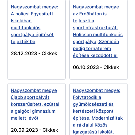
Nagyszombat megye:
Nagyszombat megye
A holicsi Egyesített
az Erdőháton is
Iskolában
fejleszti a
multifunkciós
sportinfrastruktúrát.
sportpálya építését
Holicson multifunkciós
fejezték be
sportpálya, Szenicén
pedig tornaterem
28.12.2023 -
Cikkek
építése kezdődött el
06.10.2023 -
Cikkek
Nagyszombat megye
Nagyszombat megye:
újabb sportpályát
Folytatódik a
korszerűsített, ezúttal
gyümölcsészeti és
a galgóci gimnázium
kertészeti központ
mellett lévőt
építése. Modernizálták
a rákfalui Közös
20.09.2023 -
Cikkek
Igazgatású Iskolát.