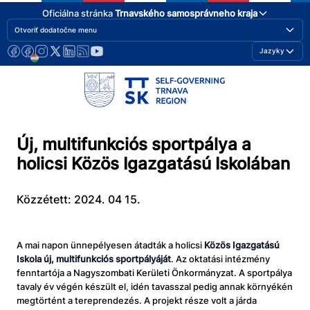
Oficiálna stránka
Trnavského samosprávneho kraja
Otvoriť dodatočne menu
Jazyky
Új, multifunkciós sportpálya a
holicsi Közös Igazgatású Iskolában
Közzétett: 2024. 04 15.
A mai napon ünnepélyesen átadták a holicsi
Közös Igazgatású
Iskola új, multifunkciós sportpályáját
. Az oktatási intézmény
fenntartója a Nagyszombati Kerületi Önkormányzat. A sportpálya
tavaly év végén készült el, idén tavasszal pedig annak környékén
megtörtént a tereprendezés. A projekt része volt a járda