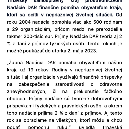
Trnavský
samosprávny kraj prostredníctvom
Nadácie DAR finančne pomáha obyvateľom kraja,
ktorí sa ocitli v nepriaznivej životnej situácii. O
d
roku 2004 nadácia pomohla viac ako 500 rodinám
a 29 organizáciám, pričom medzi ne prerozdelila
takmer 200-tisíc eur. Príjmy Nadácie DAR tvoria aj 2
% z daní z príjmov fyzických osôb. Tento rok ich je
možné poukázať do utorka 2. mája 2023.
„Župná Nadácia DAR pomáha obyvateľom nášho
kraja už 19 rokov. Rodiny v nepriaznivej životnej
situácii aj organizácie využívajú finančné príspevky
na zabezpečenie starostlivosti o zdravotne
znevýhodnených, či na preklenutie ťažkého
obdobia. Príjmy nadácie sú tvorené dobrovoľnými
príspevkami fyzických a právnických osôb, a okrem
toho nadácia prijíma 2 % z daní z príjmov. Aj tento
rok sa obraciame na všetkých, ktorí môžu a chcú
podať pomocnú ruku,“ uviedla trnavská