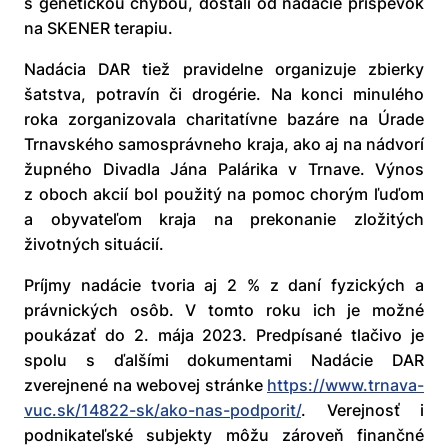
s genetickou chybou, dostali od nadácie príspevok
na SKENER terapiu.
Nadácia DAR tiež pravidelne organizuje zbierky
šatstva, potravín či drogérie. Na konci minulého
roka zorganizovala charitatívne bazáre na Úrade
Trnavského samosprávneho kraja, ako aj na nádvorí
župného Divadla Jána Palárika v Trnave. Výnos
z oboch akcií bol použitý na pomoc chorým ľuďom
a obyvateľom kraja na prekonanie zložitých
životných situácií.
Príjmy nadácie tvoria aj 2 % z daní fyzických a
právnických osôb. V tomto roku ich je možné
poukázať do 2. mája 2023. Predpísané tlačivo je
spolu s ďalšími dokumentami Nadácie DAR
zverejnené na webovej stránke
https://www.trnava-
vuc.sk/14822-sk/ako-nas-podporit/
. Verejnosť i
podnikateľské subjekty môžu zároveň finančné