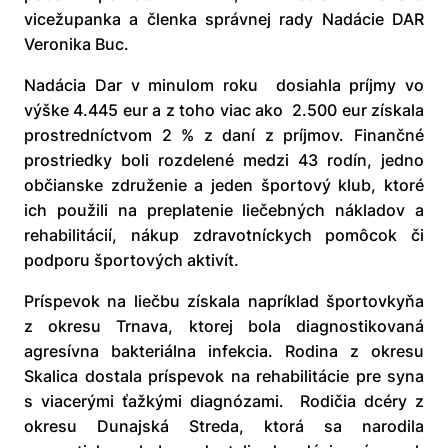
vicežupanka a členka správnej rady Nadácie DAR
Veronika Buc.
Nadácia Dar v minulom roku dosiahla príjmy vo
výške 4.445 eur a z toho viac ako 2.500 eur získala
prostredníctvom 2 % z daní z príjmov. Finančné
prostriedky boli rozdelené medzi 43 rodín, jedno
občianske združenie a jeden športový klub, ktoré
ich použili na preplatenie liečebných nákladov a
rehabilitácií, nákup zdravotníckych pomôcok či
podporu športových aktivít.
Príspevok na liečbu získala napríklad športovkyňa
z okresu Trnava, ktorej bola diagnostikovaná
agresívna bakteriálna infekcia. Rodina z okresu
Skalica dostala príspevok na rehabilitácie pre syna
s viacerými ťažkými diagnózami. Rodičia dcéry z
okresu Dunajská Streda, ktorá sa narodila