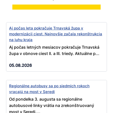
Aj počas leta pokračuje Trnavská župa v
modernizácii ciest. Najnovšie začala rekonštrukcia
na juhu kraja
Aj počas letných mesiacov pokračuje Trnavská
župa v obnove ciest II. a III. triedy. Aktuálne p...
05.08.2026
Regionálne autobusy sa po siedmich rokoch
vracajú na most v Seredi
Od pondelka 3. augusta sa regionálne
autobusové linky vrátia na zrekonštruovaný
most v Seredi....