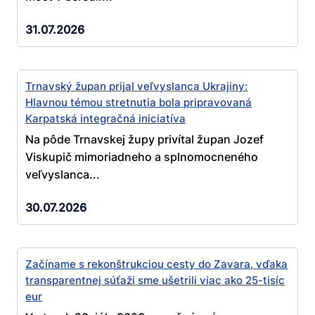
31.07.2026
Trnavský župan prijal veľvyslanca Ukrajiny:
Hlavnou témou stretnutia bola pripravovaná
Karpatská integračná iniciatíva
Na pôde Trnavskej župy privítal župan Jozef
Viskupič mimoriadneho a splnomocneného
veľvyslanca...
30.07.2026
Začíname s rekonštrukciou cesty do Zavara, vďaka
transparentnej súťaži sme ušetrili viac ako 25-tisíc
eur