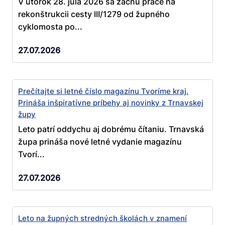
V utorok 28. júla 2026 sa začnú práce na
rekonštrukcii cesty III/1279 od župného
cyklomosta po...
27.07.2026
Prečítajte si letné číslo magazínu Tvoríme kraj.
Prináša inšpiratívne príbehy aj novinky z Trnavskej
župy
Leto patrí oddychu aj dobrému čítaniu. Trnavská
župa prináša nové letné vydanie magazínu
Tvorí...
27.07.2026
Leto na župných stredných školách v znamení