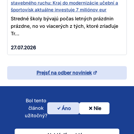
stavebného ruchu: Kraj do modernizácie učební a
športovísk aktuálne investuje 7 miliónov eur
Stredné školy bývajú počas letných prázdnin
prázdne, no vo viacerých z tých, ktoré zriaďuje
Tr...
27.07.2026
Prejsť na odber noviniek
Bol tento
článok
Áno
Nie
Bol
užitočný?
tento