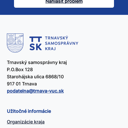
článok
Nahlásiť problém
užitočný?
Trnavský samosprávny kraj
P.O.Box 128
Starohájska ulica 6868/10
917 01 Trnava
podatelna@​trnava-vuc.sk
Užitočné informácie
Organizácie kraja