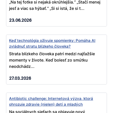
„Na tej fotke si nejaká okrúhlejšia.“ „Stačí menej
jesť a viac sa hýbať.“ „Si si istá, že si t...
23.06.2026
Keď technológia oživuje spomienky: Pomáha AI
zvládnuť stratu blízkeho človeka?
Strata blízkeho človeka patrí medzi najťažšie
momenty v živote. Keď bolesť zo smútku
neodchádz...
27.03.2026
Antibiotic challenge: Internetová výzva, ktorá
ohrozuje zdravie (nielen) detí a mladých
Na sociálnych sieťach sa objavuje nový