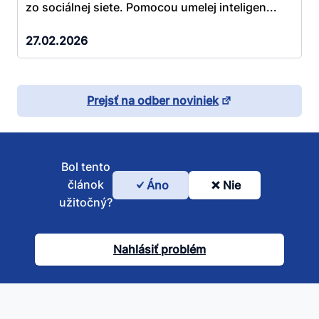
zo sociálnej siete. Pomocou umelej inteligen...
27.02.2026
Prejsť na odber noviniek
Bol tento
článok
Áno
Nie
Bol
užitočný?
tento
článok
Nahlásiť problém
užitočný?