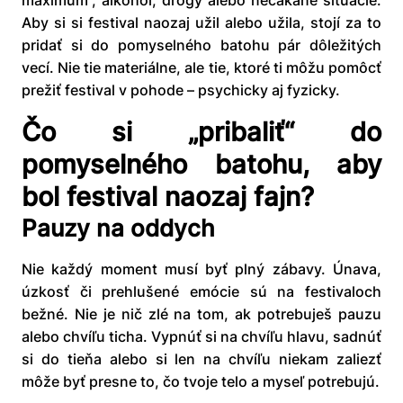
maximum“, alkohol, drogy alebo nečakané situácie.
Aby si si festival naozaj užil alebo užila, stojí za to
pridať si do pomyselného batohu pár dôležitých
vecí. Nie tie materiálne, ale tie, ktoré ti môžu pomôcť
prežiť festival v pohode – psychicky aj fyzicky.
Čo si „pribaliť“ do
pomyselného batohu, aby
bol festival naozaj fajn?
Pauzy na oddych
Nie každý moment musí byť plný zábavy. Únava,
úzkosť či prehlušené emócie sú na festivaloch
bežné. Nie je nič zlé na tom, ak potrebuješ pauzu
alebo chvíľu ticha. Vypnúť si na chvíľu hlavu, sadnúť
si do tieňa alebo si len na chvíľu niekam zaliezť
môže byť presne to, čo tvoje telo a myseľ potrebujú.