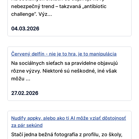
nebezpečný trend – takzvaná „antibiotic
challenge“. Výz...
04.03.2026
Červený delfín - nie je to hra, je to manipulácia
Na sociálnych sieťach sa pravidelne objavujú
rôzne výzvy. Niektoré sú neškodné, iné však
môžu ...
27.02.2026
Nudify appky, alebo ako ti AI môže vziať dôstojnosť
za pár sekúnd
Stačí jedna bežná fotografia z profilu, zo školy,