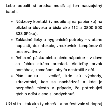
Lebo pobaliť si predsa musíš aj ten naozajstný
batoh.
Núdzový kontakt (v mobile aj na papieriku) na
blízkeho človeka a čísla ako 112 a 0800 500
333 (IPčko).
Základné lieky a hygienické potreby – vrátane
náplastí, dezinfekcie, vreckoviek, tampónov či
prezervatívov.
Reflexnú pásku alebo niečo nápadné – v dave
sa ľahko stráca prehľad. Viditeľný prvok
pomáha aj kamošom, aby ťa nestratili z očí.
Plán úniku – vedieť, kde sú východy,
zdravotníci, kde sa nachádzaš a kde je
bezpečné miesto v prípade, že potrebuješ
rýchlo odísť alebo si oddýchnuť.
Uži si to – tak ako ty chceš – a po festivale si dopraj