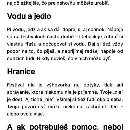
najdôležitejšie, čo pre neho/ňu môžete urobiť.
Vodu a jedlo
Pi vodu, jedz a ak sa dá, dopraj si aj spánok. Nápoje
sú na festivaloch často drahé – lifehack je zobrať si
vlastnú fľašu a dočapovať si vodu. Daj si tiež vždy
pozor na to, čo piješ, a neprijímaj radšej nápoje od
cudzích ľudí. Nikdy nevieš, čo v nich môže byť.
Hranice
Festival nie je výhovorka na dotyky, tlak ani
správanie, ktoré niekomu nie je príjemné. Tvoje „nie“
je dosť. Aj tiché „nie“. Všímaj si tiež ľudí okolo seba.
Tvoja pozornosť môže niekomu zachrániť deň –
alebo oveľa viac.
A ak potrebuješ pomoc, neboj