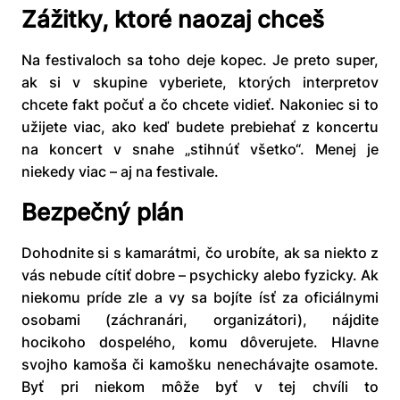
Zážitky, ktoré naozaj chceš
Na festivaloch sa toho deje kopec. Je preto super,
ak si v skupine vyberiete, ktorých interpretov
chcete fakt počuť a čo chcete vidieť. Nakoniec si to
užijete viac, ako keď budete prebiehať z koncertu
na koncert v snahe „stihnúť všetko“. Menej je
niekedy viac – aj na festivale.
Bezpečný plán
Dohodnite si s kamarátmi, čo urobíte, ak sa niekto z
vás nebude cítiť dobre – psychicky alebo fyzicky. Ak
niekomu príde zle a vy sa bojíte ísť za oficiálnymi
osobami (záchranári, organizátori), nájdite
hocikoho dospelého, komu dôverujete. Hlavne
svojho kamoša či kamošku nenechávajte osamote.
Byť pri niekom môže byť v tej chvíli to