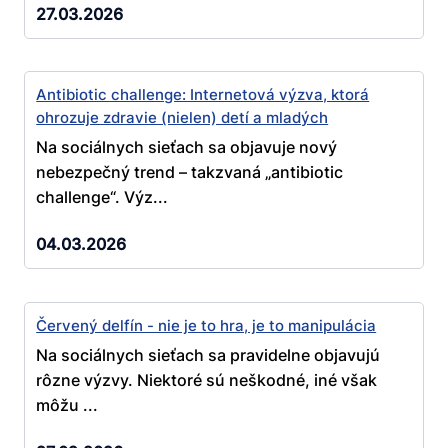
27.03.2026
Antibiotic challenge: Internetová výzva, ktorá
ohrozuje zdravie (nielen) detí a mladých
Na sociálnych sieťach sa objavuje nový
nebezpečný trend – takzvaná „antibiotic
challenge“. Výz...
04.03.2026
Červený delfín - nie je to hra, je to manipulácia
Na sociálnych sieťach sa pravidelne objavujú
rôzne výzvy. Niektoré sú neškodné, iné však
môžu ...