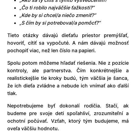
„Ako sa ty cítiš s týmto vysvedčením?“
„Čo ti robilo najväčšie ťažkosti?“
„Kde by si chcel/a niečo zmeniť?“
„S čím by si potreboval/a pomôcť?“
Tieto otázky dávajú dieťaťu priestor premýšľať,
hovoriť, cítiť sa vypočuté. A nám dávajú možnosť
pochopiť viac, než len číslo na papieri.
Spolu potom môžeme hľadať riešenia. Nie z pozície
kontroly, ale partnerstva. Čím konkrétnejšie a
realistickejšie tie kroky budú, tým väčšia je šanca,
že ich dieťa zvládne a nebude ich vnímať ako ďalší
tlak.
Nepotrebujeme byť dokonalí rodičia. Stačí, ak
budeme pre svoje deti spoľahliví, zrozumiteľní a
ochotní počúvať. Vzťah, ktorý tým budujeme, má
oveľa väčšiu hodnotu.