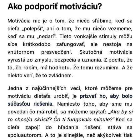
Ako podporiť motiváciu?
Motivácia nie je o tom, že niečo sľúbime, keď sa
dieťa „polepší“, ani o tom, že mu niečo vezmeme,
keď sa mu „nedarí“. Tieto vonkajšie stimuly môžu
síce krátkodobo zafungovať, ale nestoja na
vnútornom presvedčení. Skutočná motivácia
vyrastá zo zmyslu, bezpečia a uznania. Z pocitu, že
to, čo robím, má hodnotu. Že tomu rozumiem. A že
niekto verí, že to zvládnem.
Jedna z najúčinnejších vecí, ktoré môžeme pre
motiváciu dieťaťa urobiť, je
prizvať ho, aby bolo
súčasťou riešenia
. Namiesto toho, aby sme mu
povedali čo má robiť, sa môžeme spýtať:
„Ako by si
to chcel/a skúsiť? Čo ti fungovalo minule?“
Keď sa
dieťa zapojí do hľadania riešení, stáva sa
spoluautorom. A to je silnejšie, než akýkoľvek tlak