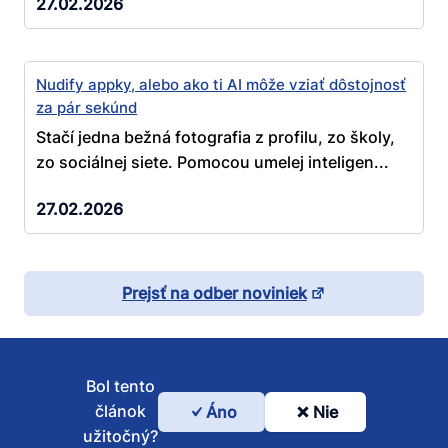
27.02.2026
Nudify appky, alebo ako ti AI môže vziať dôstojnosť
za pár sekúnd
Stačí jedna bežná fotografia z profilu, zo školy,
zo sociálnej siete. Pomocou umelej inteligen...
27.02.2026
Prejsť na odber noviniek
Bol tento
článok
Áno
Nie
Bol
užitočný?