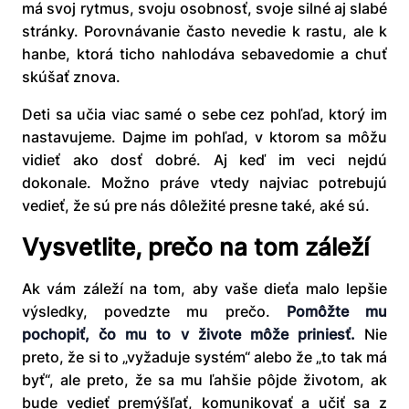
má svoj rytmus, svoju osobnosť, svoje silné aj slabé
stránky. Porovnávanie často nevedie k rastu, ale k
hanbe, ktorá ticho nahlodáva sebavedomie a chuť
skúšať znova.
Deti sa učia viac samé o sebe cez pohľad, ktorý im
nastavujeme. Dajme im pohľad, v ktorom sa môžu
vidieť ako dosť dobré. Aj keď im veci nejdú
dokonale. Možno práve vtedy najviac potrebujú
vedieť, že sú pre nás dôležité presne také, aké sú.
Vysvetlite, prečo na tom záleží
Ak vám záleží na tom, aby vaše dieťa malo lepšie
výsledky, povedzte mu prečo.
Pomôžte mu
pochopiť, čo mu to v živote môže priniesť.
Nie
preto, že si to „vyžaduje systém“ alebo že „to tak má
byť“, ale preto, že sa mu ľahšie pôjde životom, ak
bude vedieť premýšľať, komunikovať a učiť sa z