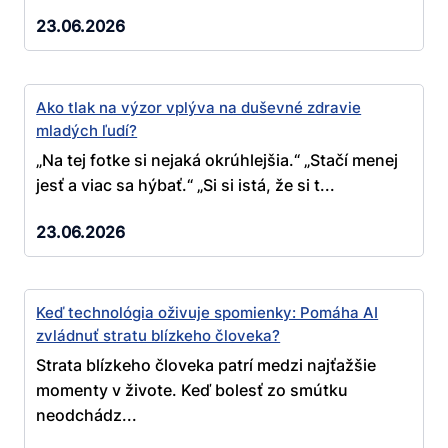
23.06.2026
Ako tlak na výzor vplýva na duševné zdravie
mladých ľudí?
„Na tej fotke si nejaká okrúhlejšia.“ „Stačí menej
jesť a viac sa hýbať.“ „Si si istá, že si t...
23.06.2026
Keď technológia oživuje spomienky: Pomáha AI
zvládnuť stratu blízkeho človeka?
Strata blízkeho človeka patrí medzi najťažšie
momenty v živote. Keď bolesť zo smútku
neodchádz...