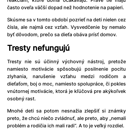
reakciám, ktoré doma očakávajú. Práve tie majú
často oveľa väčší dopad než hodnotenie na papieri.
Skúsme sa v tomto období pozrieť na deti nielen cez
čísla, ale najmä cez vzťah. Vysvedčenie by nemalo
byť dôvodom, prečo sa dieťa obáva prísť domov.
Tresty nefungujú
Tresty nie sú účinný výchovný nástroj, pretože
namiesto motivácie spôsobujú posilnenie pocitu
zlyhania, narušenie vzťahu medzi rodičom a
dieťaťom, boj o moc, namiesto spolupráce, či pokles
vnútornej motivácie, ktorá je kľúčová pre akýkoľvek
osobný rast.
Mnohé deti sa potom nesnažia zlepšiť si známky
preto, že chcú niečo zvládnuť, ale preto, aby „nemali
problém a rodičia ich mali radi“. A to je veľký rozdiel.