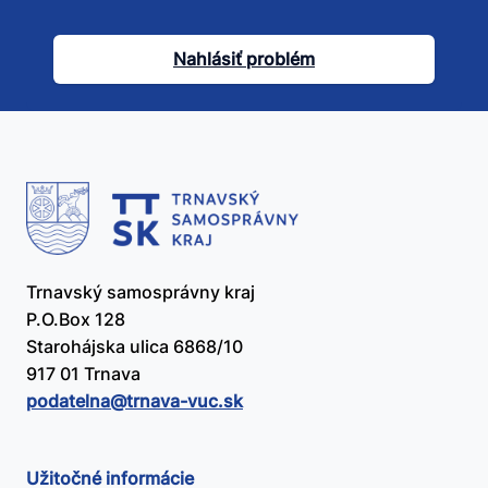
tento
článok
Nahlásiť problém
užitočný?
Trnavský samosprávny kraj
P.O.Box 128
Starohájska ulica 6868/10
917 01 Trnava
podatelna@​trnava-vuc.sk
Užitočné informácie