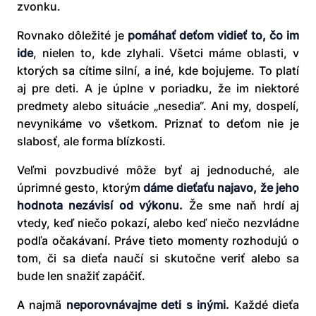
zvonku.
Rovnako dôležité je
pomáhať deťom vidieť to, čo im
ide
, nielen to, kde zlyhali. Všetci máme oblasti, v
ktorých sa cítime silní, a iné, kde bojujeme. To platí
aj pre deti. A je úplne v poriadku, že im niektoré
predmety alebo situácie „nesedia“. Ani my, dospelí,
nevynikáme vo všetkom. Priznať to deťom nie je
slabosť, ale forma blízkosti.
Veľmi povzbudivé môže byť aj jednoduché, ale
úprimné gesto, ktorým
dáme dieťaťu najavo, že jeho
hodnota nezávisí od výkonu.
Že sme naň hrdí aj
vtedy, keď niečo pokazí, alebo keď niečo nezvládne
podľa očakávaní. Práve tieto momenty rozhodujú o
tom, či sa dieťa naučí si skutočne veriť alebo sa
bude len snažiť zapáčiť.
A najmä
neporovnávajme deti s inými.
Každé dieťa