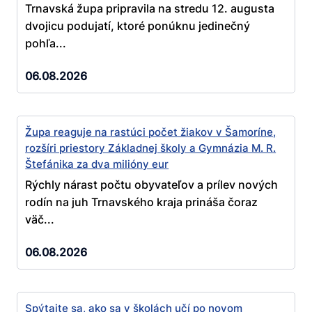
Trnavská župa pripravila na stredu 12. augusta
dvojicu podujatí, ktoré ponúknu jedinečný
pohľa...
06.08.2026
Župa reaguje na rastúci počet žiakov v Šamoríne,
rozšíri priestory Základnej školy a Gymnázia M. R.
Štefánika za dva milióny eur
Rýchly nárast počtu obyvateľov a prílev nových
rodín na juh Trnavského kraja prináša čoraz
väč...
06.08.2026
Spýtajte sa, ako sa v školách učí po novom