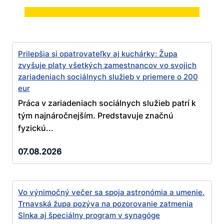
Prilepšia si opatrovateľky aj kuchárky: Župa
zvyšuje platy všetkých zamestnancov vo svojich
zariadeniach sociálnych služieb v priemere o 200
eur
Práca v zariadeniach sociálnych služieb patrí k
tým najnáročnejším. Predstavuje značnú
fyzickú...
07.08.2026
Vo výnimočný večer sa spoja astronómia a umenie.
Trnavská župa pozýva na pozorovanie zatmenia
Slnka aj špeciálny program v synagóge