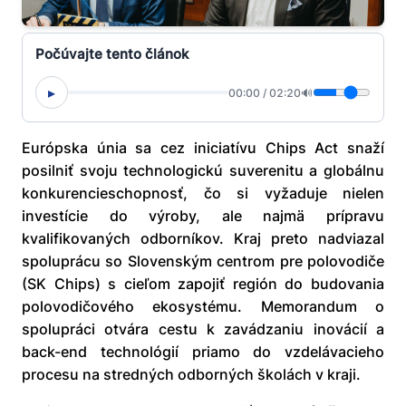
Počúvajte tento článok
▸
00:00
/
02:20
🔊
Európska únia sa cez iniciatívu Chips Act snaží
posilniť svoju technologickú suverenitu a globálnu
konkurencieschopnosť, čo si vyžaduje nielen
investície do výroby, ale najmä prípravu
kvalifikovaných odborníkov. Kraj preto nadviazal
spoluprácu so Slovenským centrom pre polovodiče
(SK Chips) s cieľom zapojiť región do budovania
polovodičového ekosystému. Memorandum o
spolupráci otvára cestu k zavádzaniu inovácií a
back-end technológií priamo do vzdelávacieho
procesu na stredných odborných školách v kraji.