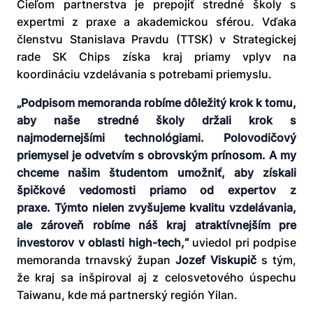
Cieľom partnerstva je prepojiť stredné školy s
expertmi z praxe a akademickou sférou. Vďaka
členstvu Stanislava Pravdu (TTSK) v Strategickej
rade SK Chips získa kraj priamy vplyv na
koordináciu vzdelávania s potrebami priemyslu.
„Podpisom memoranda robíme dôležitý krok k tomu,
aby naše stredné školy držali krok s
najmodernejšími technológiami. Polovodičový
priemysel je odvetvím s obrovským prínosom. A my
chceme našim študentom umožniť, aby získali
špičkové vedomosti priamo od expertov z
praxe. Týmto nielen zvyšujeme kvalitu vzdelávania,
ale zároveň robíme náš kraj atraktívnejším pre
investorov v oblasti high-tech,“
uviedol pri podpise
memoranda trnavský župan
Jozef Viskupič
s tým,
že kraj sa inšpiroval aj z celosvetového úspechu
Taiwanu, kde má partnerský región Yilan.