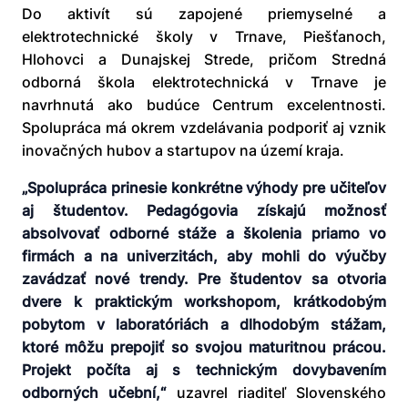
Do aktivít sú zapojené priemyselné a
elektrotechnické školy v Trnave, Piešťanoch,
Hlohovci a Dunajskej Strede, pričom Stredná
odborná škola elektrotechnická v Trnave je
navrhnutá ako budúce Centrum excelentnosti.
Spolupráca má okrem vzdelávania podporiť aj vznik
inovačných hubov a startupov na území kraja.
„Spolupráca prinesie konkrétne výhody pre učiteľov
aj študentov. Pedagógovia získajú možnosť
absolvovať odborné stáže a školenia priamo vo
firmách a na univerzitách, aby mohli do výučby
zavádzať nové trendy. Pre študentov sa otvoria
dvere k praktickým workshopom, krátkodobým
pobytom v laboratóriách a dlhodobým stážam,
ktoré môžu prepojiť so svojou maturitnou prácou.
Projekt počíta aj s technickým dovybavením
odborných učební,“
uzavrel riaditeľ Slovenského