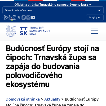
Oficiálna stránka
Trnavského samosprávneho kraja
Otvoriť dodatočne menu
Jazyky
Budúcnosť Európy stojí na
čipoch: Trnavská župa sa
zapája do budovania
polovodičového
ekosystému
Domovská stránka
>
Aktuality
>
Budúcnosť Európy
stojí na čipoch: Trnavská župa sa zapája do