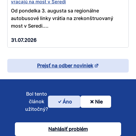
vracajú na most v Seredi
Od pondelka 3. augusta sa regionálne
autobusové linky vrátia na zrekonštruovaný
most v Seredi....
31.07.2026
Prejsť na odber noviniek
Bol tento
článok
Áno
Nie
Bol
užitočný?
tento
článok
Nahlásiť problém