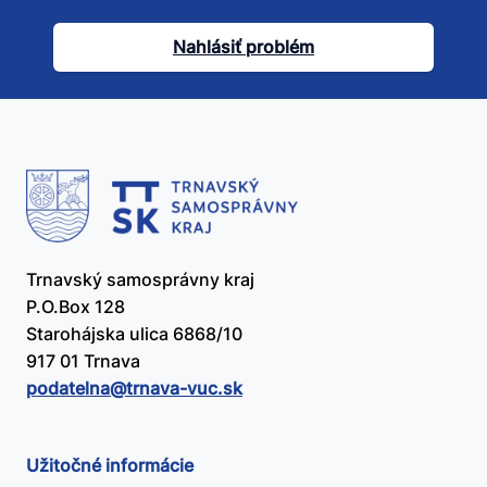
tento
článok
Nahlásiť problém
užitočný?
Trnavský samosprávny kraj
P.O.Box 128
Starohájska ulica 6868/10
917 01 Trnava
podatelna@​trnava-vuc.sk
Užitočné informácie