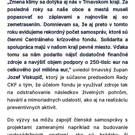
„Zmena klímy sa dotýka aj nás v Trnavskom kraji. Za
posledné roky sa naše obce a mestá museli
popasovať so záplavami a najnovšie aj so
zemetrasením. Domnievam sa, že aj preto v tomto
roku evidujeme rekordný počet samospráv, ktoré sú
členmi Centrálneho krízového fondu. Solidarita a
spolupráca majú v našom kraji pevné miesto. Vďaka
tomu sa nám podarilo nájsť dodatočné finančné
zdroje a navýšiť objem podpory o 250-tisíc eur na
celkového pol milióna eur,“
uviedol trnavský župan
Jozef Viskupič
, ktorý je súčasne predsedom Rady
CKF s tým, že účelom fondu je využívať zdroje tak
na odstraňovanie následkov živelných pohrôm,
havárií a mimoriadnych udalostí, ako aj na realizáciu
preventívnych aktivít.
Do výzvy sa môžu zapojiť členské samosprávy s
projektami zameranými napríklad na budovanie
vodozádržných opatrení, ako sú hrádzky či