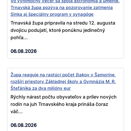
Vo výnimočný večer sa spoja astronómia a umenie.
Trnavská župa pozýva na pozorovanie zatmenia
Slnka aj špeciálny program v synagóge
Trnavská župa pripravila na stredu 12. augusta
dvojicu podujatí, ktoré ponúknu jedinečný
pohľa...
06.08.2026
Župa reaguje na rastúci počet žiakov v Šamoríne,
rozšíri priestory Základnej školy a Gymnázia M. R.
Štefánika za dva milióny eur
Rýchly nárast počtu obyvateľov a prílev nových
rodín na juh Trnavského kraja prináša čoraz
väč...
06.08.2026