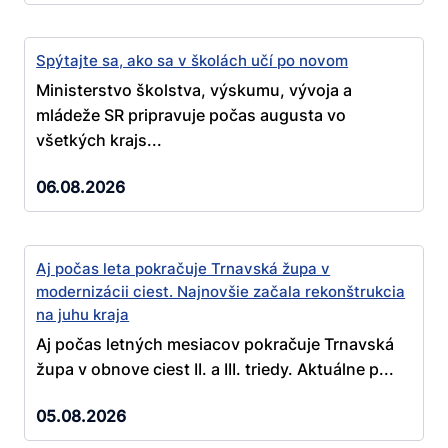
Spýtajte sa, ako sa v školách učí po novom
Ministerstvo školstva, výskumu, vývoja a
mládeže SR pripravuje počas augusta vo
všetkých krajs...
06.08.2026
Aj počas leta pokračuje Trnavská župa v
modernizácii ciest. Najnovšie začala rekonštrukcia
na juhu kraja
Aj počas letných mesiacov pokračuje Trnavská
župa v obnove ciest II. a III. triedy. Aktuálne p...
05.08.2026