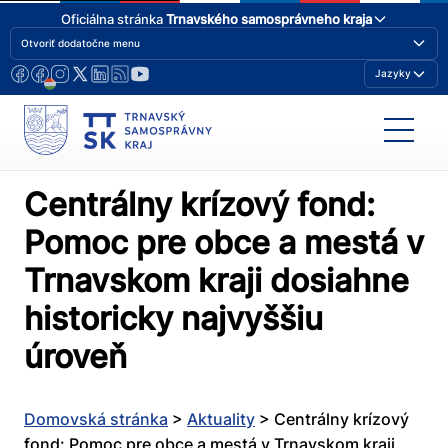
Oficiálna stránka
Trnavského samosprávneho kraja
Otvoriť dodatočne menu
Jazyky
Centrálny krízový fond:
Pomoc pre obce a mestá v
Trnavskom kraji dosiahne
historicky najvyššiu
úroveň
Domovská stránka
>
Aktuality
>
Centrálny krízový
fond: Pomoc pre obce a mestá v Trnavskom kraji