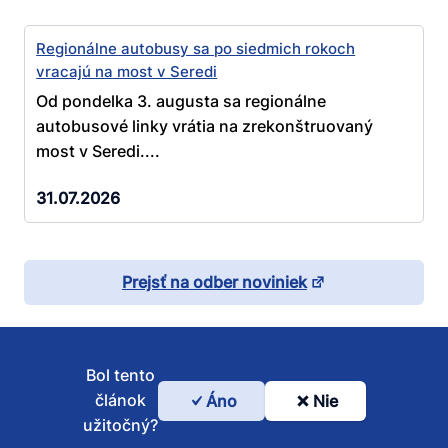
Regionálne autobusy sa po siedmich rokoch
vracajú na most v Seredi
Od pondelka 3. augusta sa regionálne
autobusové linky vrátia na zrekonštruovaný
most v Seredi....
31.07.2026
Prejsť na odber noviniek
Bol tento
článok
Áno
Nie
Bol
užitočný?