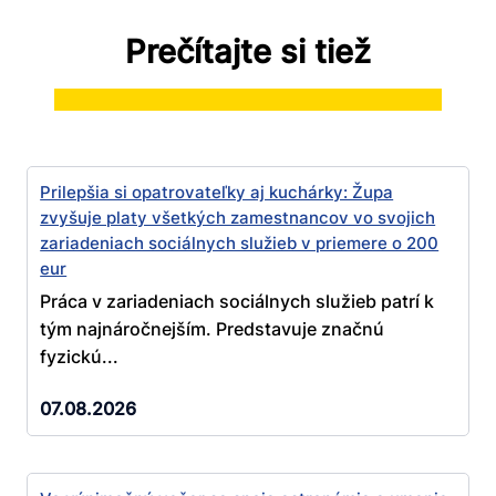
Prečítajte si tiež
Prilepšia si opatrovateľky aj kuchárky: Župa
zvyšuje platy všetkých zamestnancov vo svojich
zariadeniach sociálnych služieb v priemere o 200
eur
Práca v zariadeniach sociálnych služieb patrí k
tým najnáročnejším. Predstavuje značnú
fyzickú...
07.08.2026