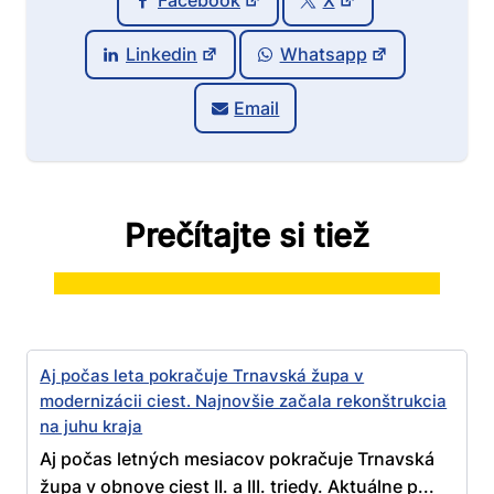
Facebook
X
Linkedin
Whatsapp
Email
Prečítajte si tiež
Aj počas leta pokračuje Trnavská župa v
modernizácii ciest. Najnovšie začala rekonštrukcia
na juhu kraja
Aj počas letných mesiacov pokračuje Trnavská
župa v obnove ciest II. a III. triedy. Aktuálne p...