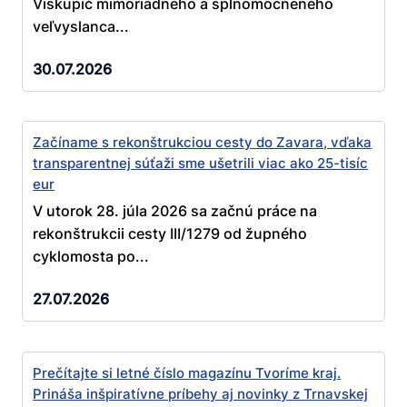
Viskupič mimoriadneho a splnomocneného
veľvyslanca...
30.07.2026
Začíname s rekonštrukciou cesty do Zavara, vďaka
transparentnej súťaži sme ušetrili viac ako 25-tisíc
eur
V utorok 28. júla 2026 sa začnú práce na
rekonštrukcii cesty III/1279 od župného
cyklomosta po...
27.07.2026
Prečítajte si letné číslo magazínu Tvoríme kraj.
Prináša inšpiratívne príbehy aj novinky z Trnavskej