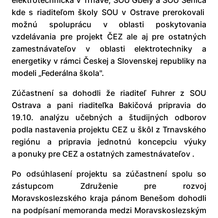
elektrotechnická v Trnave, SOU Gbely a SOU Senica
kde s riaditeľom školy SOU v Ostrave prerokovali
možnú spoluprácu v oblasti poskytovania
vzdelávania pre projekt ČEZ ale aj pre ostatných
zamestnávateľov v oblasti elektrotechniky a
energetiky v rámci Českej a Slovenskej republiky na
modeli „Federálna škola".
Zúčastnení sa dohodli že riaditeľ Fuhrer z SOU
Ostrava a pani riaditeľka Bakičová pripravia do
19.10. analýzu učebných a študijných odborov
podla nastavenia projektu CEZ u škôl z Trnavského
regiónu a pripravia jednotnú koncepciu výuky
a ponuky pre CEZ a ostatných zamestnávateľov .
Po odsúhlasení projektu sa zúčastnení spolu so
zástupcom Združenie pre rozvoj
Moravskoslezského kraja pánom Benešom dohodli
na podpísaní memoranda medzi Moravskoslezským