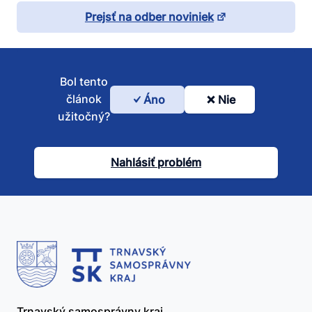
Prejsť na odber noviniek
Bol tento
článok
Áno
Nie
Bol
užitočný?
tento
článok
Nahlásiť problém
užitočný?
Trnavský samosprávny kraj