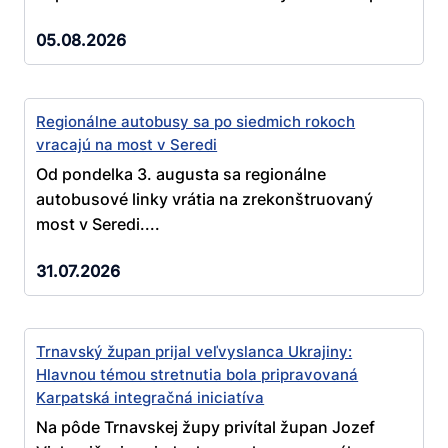
05.08.2026
Regionálne autobusy sa po siedmich rokoch
vracajú na most v Seredi
Od pondelka 3. augusta sa regionálne
autobusové linky vrátia na zrekonštruovaný
most v Seredi....
31.07.2026
Trnavský župan prijal veľvyslanca Ukrajiny:
Hlavnou témou stretnutia bola pripravovaná
Karpatská integračná iniciatíva
Na pôde Trnavskej župy privítal župan Jozef