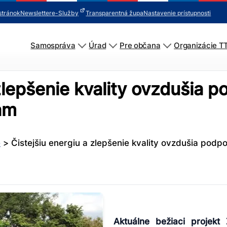
stránok
Newsletter
e-Služby
Transparentná župa
Nastavenie prístupnosti
Samospráva
Úrad
Pre občana
Organizácie T
zlepšenie kvality ovzdušia p
am
e
>
Čistejšiu energiu a zlepšenie kvality ovzdušia pod
Aktuálne bežiaci projekt