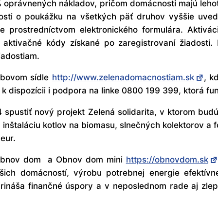
oprávnených nákladov, pričom domácnosti majú lehot
osti o poukážku na všetkých päť druhov vyššie uv
e prostredníctvom elektronického formulára. Aktivác
ú aktivačné kódy získané po zaregistrovaní žiadost
iadostiam.
webovom sídle
http://www.zelenadomacnostiam.sk
, k
k dispozícii i podpora na linke 0800 199 399, ktorá fu
 spustiť nový projekt Zelená solidarita, v ktorom bud
nštaláciu kotlov na biomasu, slnečných kolektorov a fo
eur.
 Obnov dom a Obnov dom mini
https://obnovdom.sk
ašich domácností, výrobu potrebnej energie efektív
rináša finančné úspory a v neposlednom rade aj zlepš