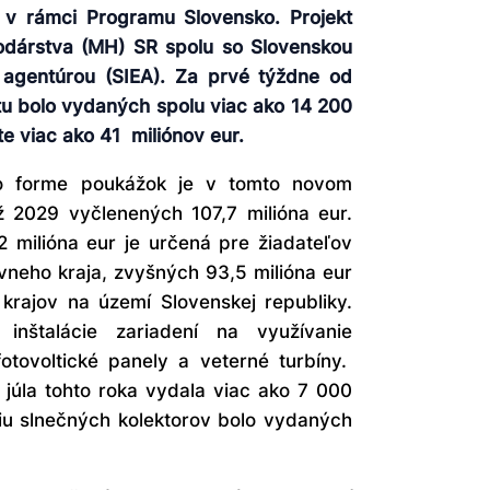
 v rámci Programu Slovensko. Projekt
podárstva (MH) SR spolu so Slovenskou
 agentúrou (SIEA). Za prvé týždne od
ktu bolo vydaných spolu viac ako 14 200
e viac ako 41 miliónov eur.
vo forme poukážok je v tomto novom
 2029 vyčlenených 107,7 milióna eur.
 milióna eur je určená pre žiadateľov
vneho kraja, zvyšných 93,5 milióna eur
krajov na území Slovenskej republiky.
nštalácie zariadení na využívanie
otovoltické panely a veterné turbíny.
 júla tohto roka vydala viac ako 7 000
ciu slnečných kolektorov bolo vydaných