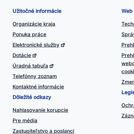
ánok
Užitočné informácie
Web
itočný?
Organizácie kraja
Tech
Ponuka práce
Sprá
Elektronické služby
Prehl
Dotácie
Preh
webo
Úradná tabuľa
cook
Telefónny zoznam
Zmen
Kontaktné informácie
Legis
Dôležité odkazy
Ochr
Nahlasovanie korupcie
Zázn
Pre média
Zastupiteľstvo a poslanci