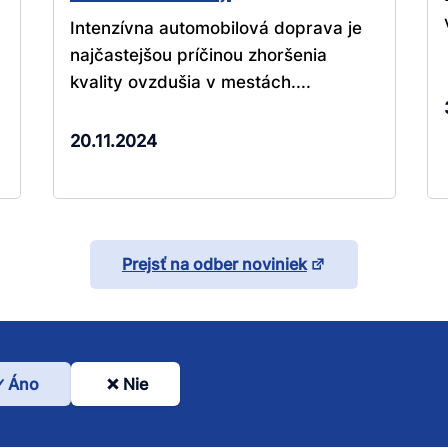
Intenzívna automobilová doprava je
najčastejšou príčinou zhoršenia
kvality ovzdušia v mestách....
20.11.2024
Prejsť na odber noviniek
Áno
Nie
l
nto