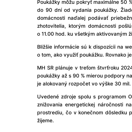
Poukážky môžu pokryť maximálne 50 % 
do 90 dní od vydania poukážky. Žiad
domácnosti naďalej podávať priebežn
zhotovitelia, ktorým domácnosti pošl
o 11.00 hod. ku všetkým aktivovaným ž
Bližšie informácie sú k dispozícii na 
o tom, ako využiť poukážku. Rovnako je 
MH SR plánuje v treťom štvrťroku 2024
poukážky až s 90 % mierou podpory na i
je alokovaný rozpočet vo výške 30 mil. 
Uvedené zdroje spolu s programom
znižovania energetickej náročnosti n
prostrediu, čo v konečnom dôsledku p
žijeme.