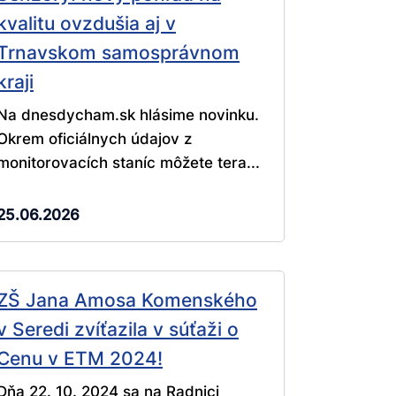
kvalitu ovzdušia aj v
Trnavskom samosprávnom
kraji
Na dnesdycham.sk hlásime novinku.
Okrem oficiálnych údajov z
monitorovacích staníc môžete tera...
25.06.2026
ZŠ Jana Amosa Komenského
v Seredi zvíťazila v súťaži o
Cenu v ETM 2024!
Dňa 22. 10. 2024 sa na Radnici