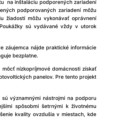
u na inštaláciu podporených zariadení
edených podporovaných zariadení môžu
iu žiadostí môžu vykonávať oprávnení
i. Poukážky sú vydávané vždy v utorok
de záujemca nájde praktické informácie
nguje bezplatne.
ú môcť nízkopríjmové domácnosti získať
tovoltických panelov. Pre tento projekt
sú významnými nástrojmi na podporu
nejšími spôsobmi šetrnými k životnému
enie kvality ovzdušia v miestach, kde