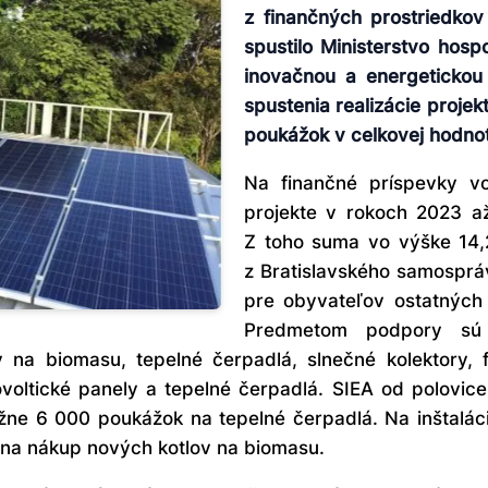
z finančných prostriedkov
spustilo Ministerstvo hos
inovačnou a energetickou
spustenia realizácie proje
poukážok v celkovej hodnot
Na finančné príspevky 
projekte v rokoch 2023 až
Z toho suma vo výške 14,2
z Bratislavského samosprá
pre obyvateľov ostatných 
Predmetom podpory sú i
y na biomasu, tepelné čerpadlá, slnečné kolektory, f
voltické panely a tepelné čerpadlá. SIEA od polovice
ližne 6 000 poukážok na tepelné čerpadlá. Na inštalá
na nákup nových kotlov na biomasu.