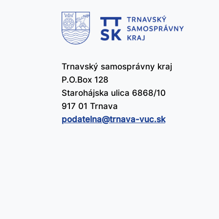
čl
už
Trnavský samosprávny kraj
P.O.Box 128
Starohájska ulica 6868/10
917 01 Trnava
podatelna@​trnava-vuc.sk