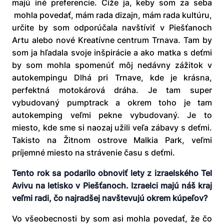
majú iné preferencie. Čiže ja, keby som za seba
mohla povedať, mám rada dizajn, mám rada kultúru,
určite by som odporúčala navštíviť v Piešťanoch
Artu alebo nové Kreatívne centrum Trnava. Tam by
som ja hľadala svoje inšpirácie a ako matka s deťmi
by som mohla spomenúť môj nedávny zážitok v
autokempingu Dlhá pri Trnave, kde je krásna,
perfektná motokárová dráha. Je tam super
vybudovaný pumptrack a okrem toho je tam
autokemping veľmi pekne vybudovaný. Je to
miesto, kde sme si naozaj užili veľa zábavy s deťmi.
Takisto na Žitnom ostrove Malkia Park, veľmi
príjemné miesto na strávenie času s deťmi.
Tento rok sa podarilo obnoviť lety z izraelského Tel
Avivu na letisko v Piešťanoch. Izraelci majú náš kraj
veľmi radi, čo najradšej navštevujú okrem kúpeľov?
Vo všeobecnosti by som asi mohla povedať, že čo