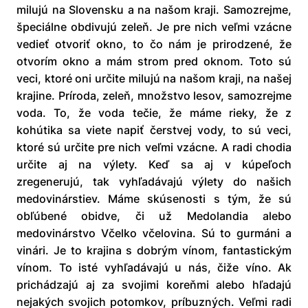
milujú na Slovensku a na našom kraji. Samozrejme,
špeciálne obdivujú zeleň. Je pre nich veľmi vzácne
vedieť otvoriť okno, to čo nám je prirodzené, že
otvorím okno a mám strom pred oknom. Toto sú
veci, ktoré oni určite milujú na našom kraji, na našej
krajine. Príroda, zeleň, množstvo lesov, samozrejme
voda. To, že voda tečie, že máme rieky, že z
kohútika sa viete napiť čerstvej vody, to sú veci,
ktoré sú určite pre nich veľmi vzácne. A radi chodia
určite aj na výlety. Keď sa aj v kúpeľoch
zregenerujú, tak vyhľadávajú výlety do našich
medovinárstiev. Máme skúsenosti s tým, že sú
obľúbené obidve, či už Medolandia alebo
medovinárstvo Včelko včelovina. Sú to gurmáni a
vinári. Je to krajina s dobrým vínom, fantastickým
vínom. To isté vyhľadávajú u nás, čiže víno. Ak
prichádzajú aj za svojimi koreňmi alebo hľadajú
nejakých svojich potomkov, príbuzných. Veľmi radi