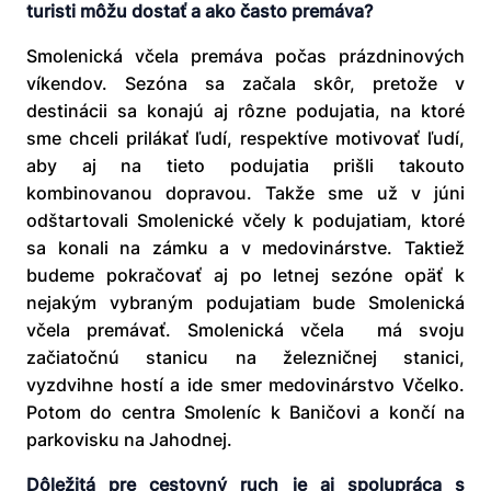
turisti môžu dostať a ako často premáva?
Smolenická včela premáva počas prázdninových
víkendov. Sezóna sa začala skôr, pretože v
destinácii sa konajú aj rôzne podujatia, na ktoré
sme chceli prilákať ľudí, respektíve motivovať ľudí,
aby aj na tieto podujatia prišli takouto
kombinovanou dopravou. Takže sme už v júni
odštartovali Smolenické včely k podujatiam, ktoré
sa konali na zámku a v medovinárstve. Taktiež
budeme pokračovať aj po letnej sezóne opäť k
nejakým vybraným podujatiam bude Smolenická
včela premávať. Smolenická včela má svoju
začiatočnú stanicu na železničnej stanici,
vyzdvihne hostí a ide smer medovinárstvo Včelko.
Potom do centra Smoleníc k Baničovi a končí na
parkovisku na Jahodnej.
Dôležitá pre cestovný ruch je aj spolupráca s