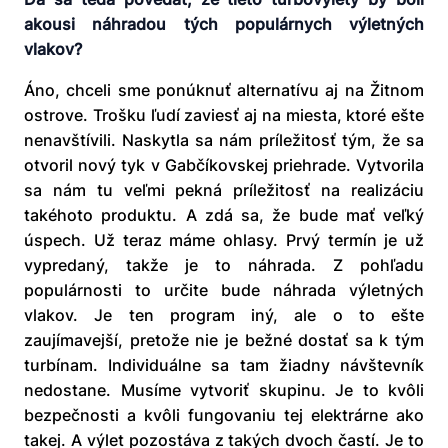
akousi náhradou tých populárnych výletných
vlakov?
Áno, chceli sme ponúknuť alternatívu aj na Žitnom
ostrove. Trošku ľudí zaviesť aj na miesta, ktoré ešte
nenavštívili. Naskytla sa nám príležitosť tým, že sa
otvoril nový tyk v Gabčíkovskej priehrade. Vytvorila
sa nám tu veľmi pekná príležitosť na realizáciu
takéhoto produktu. A zdá sa, že bude mať veľký
úspech. Už teraz máme ohlasy. Prvý termín je už
vypredaný, takže je to náhrada. Z pohľadu
populárnosti to určite bude náhrada výletných
vlakov. Je ten program iný, ale o to ešte
zaujímavejší, pretože nie je bežné dostať sa k tým
turbínam. Individuálne sa tam žiadny návštevník
nedostane. Musíme vytvoriť skupinu. Je to kvôli
bezpečnosti a kvôli fungovaniu tej elektrárne ako
takej. A výlet pozostáva z takých dvoch častí. Je to