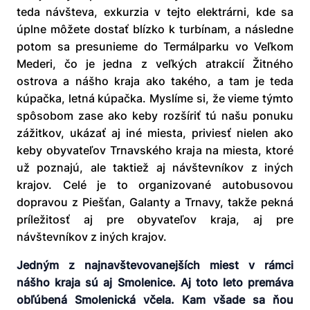
teda návšteva, exkurzia v tejto elektrárni, kde sa
úplne môžete dostať blízko k turbínam, a následne
potom sa presunieme do Termálparku vo Veľkom
Mederi, čo je jedna z veľkých atrakcií Žitného
ostrova a nášho kraja ako takého, a tam je teda
kúpačka, letná kúpačka. Myslíme si, že vieme týmto
spôsobom zase ako keby rozšíriť tú našu ponuku
zážitkov, ukázať aj iné miesta, priviesť nielen ako
keby obyvateľov Trnavského kraja na miesta, ktoré
už poznajú, ale taktiež aj návštevníkov z iných
krajov. Celé je to organizované autobusovou
dopravou z Piešťan, Galanty a Trnavy, takže pekná
príležitosť aj pre obyvateľov kraja, aj pre
návštevníkov z iných krajov.
Jedným z najnavštevovanejších miest v rámci
nášho kraja sú aj Smolenice. Aj toto leto premáva
obľúbená Smolenická včela. Kam všade sa ňou