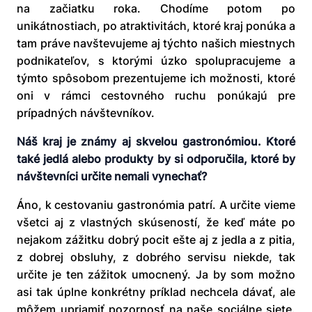
na začiatku roka. Chodíme potom po
unikátnostiach, po atraktivitách, ktoré kraj ponúka a
tam práve navštevujeme aj týchto našich miestnych
podnikateľov, s ktorými úzko spolupracujeme a
týmto spôsobom prezentujeme ich možnosti, ktoré
oni v rámci cestovného ruchu ponúkajú pre
prípadných návštevníkov.
Náš kraj je známy aj skvelou gastronómiou. Ktoré
také jedlá alebo produkty by si odporučila, ktoré by
návštevníci určite nemali vynechať?
Áno, k cestovaniu gastronómia patrí. A určite vieme
všetci aj z vlastných skúseností, že keď máte po
nejakom zážitku dobrý pocit ešte aj z jedla a z pitia,
z dobrej obsluhy, z dobrého servisu niekde, tak
určite je ten zážitok umocnený. Ja by som možno
asi tak úplne konkrétny príklad nechcela dávať, ale
môžem upriamiť pozornosť na naše sociálne siete.