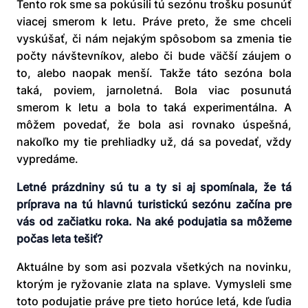
Tento rok sme sa pokúsili tú sezónu trošku posunúť
viacej smerom k letu. Práve preto, že sme chceli
vyskúšať, či nám nejakým spôsobom sa zmenia tie
počty návštevníkov, alebo či bude väčší záujem o
to, alebo naopak menší. Takže táto sezóna bola
taká, poviem, jarnoletná. Bola viac posunutá
smerom k letu a bola to taká experimentálna. A
môžem povedať, že bola asi rovnako úspešná,
nakoľko my tie prehliadky už, dá sa povedať, vždy
vypredáme.
Letné prázdniny sú tu a ty si aj spomínala, že tá
príprava na tú hlavnú turistickú sezónu začína pre
vás od začiatku roka. Na aké podujatia sa môžeme
počas leta tešiť?
Aktuálne by som asi pozvala všetkých na novinku,
ktorým je ryžovanie zlata na splave. Vymysleli sme
toto podujatie práve pre tieto horúce letá, kde ľudia