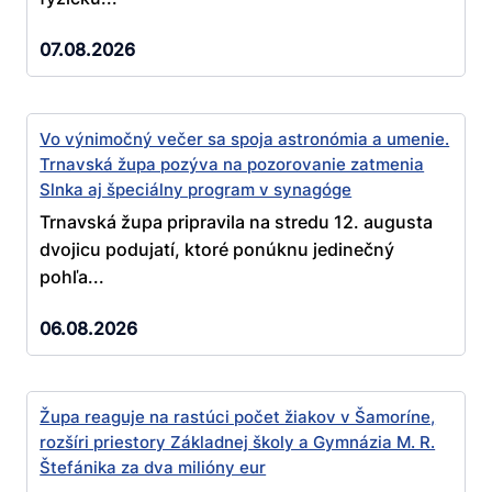
07.08.2026
Vo výnimočný večer sa spoja astronómia a umenie.
Trnavská župa pozýva na pozorovanie zatmenia
Slnka aj špeciálny program v synagóge
Trnavská župa pripravila na stredu 12. augusta
dvojicu podujatí, ktoré ponúknu jedinečný
pohľa...
06.08.2026
Župa reaguje na rastúci počet žiakov v Šamoríne,
rozšíri priestory Základnej školy a Gymnázia M. R.
Štefánika za dva milióny eur