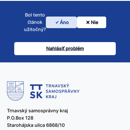
Bol tento
článok
Áno
Nie
Bol
užitočný?
tento
článok
Nahlásiť problém
užitočný?
Trnavský samosprávny kraj
P.O.Box 128
Starohájska ulica 6868/10