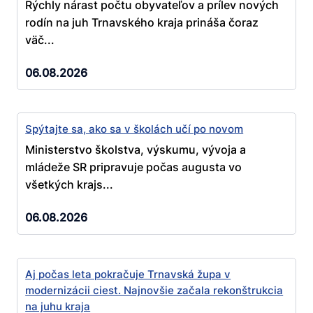
Rýchly nárast počtu obyvateľov a prílev nových
rodín na juh Trnavského kraja prináša čoraz
väč...
06.08.2026
Spýtajte sa, ako sa v školách učí po novom
Ministerstvo školstva, výskumu, vývoja a
mládeže SR pripravuje počas augusta vo
všetkých krajs...
06.08.2026
Aj počas leta pokračuje Trnavská župa v
modernizácii ciest. Najnovšie začala rekonštrukcia
na juhu kraja