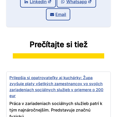
Linkedin
Whatsapp
Email
Prečítajte si tiež
Prilepšia si opatrovateľky aj kuchárky: Župa
zvyšuje platy všetkých zamestnancov vo svojich
zariadeniach sociálnych služieb v priemere o 200
eur
Práca v zariadeniach sociálnych služieb patrí k
tým najnáročnejším. Predstavuje značnú
fyzickú...