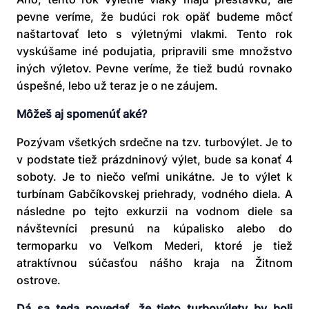
pevne veríme, že budúci rok opäť budeme môcť
naštartovať leto s výletnými vlakmi. Tento rok
vyskúšame iné podujatia, pripravili sme množstvo
iných výletov. Pevne veríme, že tiež budú rovnako
úspešné, lebo už teraz je o ne záujem.
Môžeš aj spomenúť aké?
Pozývam všetkých srdečne na tzv. turbovýlet. Je to
v podstate tiež prázdninový výlet, bude sa konať 4
soboty. Je to niečo veľmi unikátne. Je to výlet k
turbínam Gabčíkovskej priehrady, vodného diela. A
následne po tejto exkurzii na vodnom diele sa
návštevníci presunú na kúpalisko alebo do
termoparku vo Veľkom Mederi, ktoré je tiež
atraktívnou súčasťou nášho kraja na Žitnom
ostrove.
Dá sa teda povedať, že tieto turbovýlety by boli