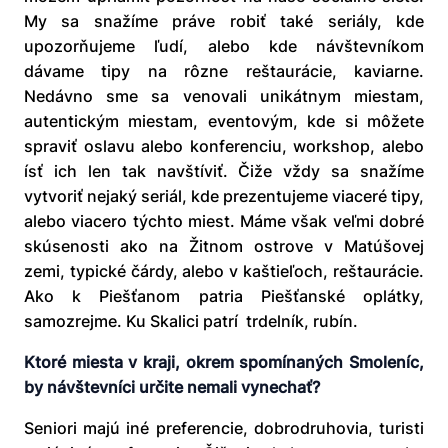
My sa snažíme práve robiť také seriály, kde
upozorňujeme ľudí, alebo kde návštevníkom
dávame tipy na rôzne reštaurácie, kaviarne.
Nedávno sme sa venovali unikátnym miestam,
autentickým miestam, eventovým, kde si môžete
spraviť oslavu alebo konferenciu, workshop, alebo
ísť ich len tak navštíviť. Čiže vždy sa snažíme
vytvoriť nejaký seriál, kde prezentujeme viaceré tipy,
alebo viacero týchto miest. Máme však veľmi dobré
skúsenosti ako na Žitnom ostrove v Matúšovej
zemi, typické čárdy, alebo v kaštieľoch, reštaurácie.
Ako k Piešťanom patria Piešťanské oplátky,
samozrejme. Ku Skalici patrí trdelník, rubín.
Ktoré miesta v kraji, okrem spomínaných Smoleníc,
by návštevníci určite nemali vynechať?
Seniori majú iné preferencie, dobrodruhovia, turisti