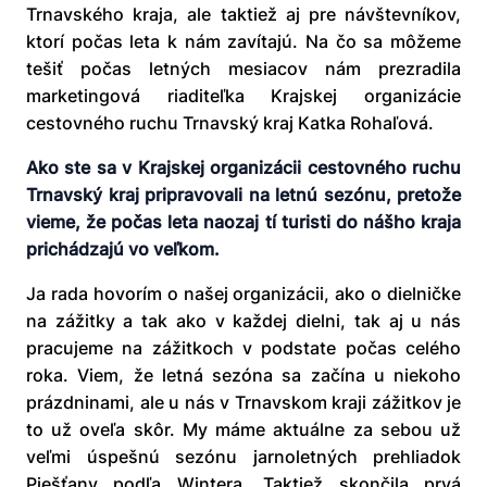
Trnavského kraja, ale taktiež aj pre návštevníkov,
ktorí počas leta k nám zavítajú. Na čo sa môžeme
tešiť počas letných mesiacov nám prezradila
marketingová riaditeľka Krajskej organizácie
cestovného ruchu Trnavský kraj Katka Rohaľová.
Ako ste sa v Krajskej organizácii cestovného ruchu
Trnavský kraj pripravovali na letnú sezónu, pretože
vieme, že počas leta naozaj tí turisti do nášho kraja
prichádzajú vo veľkom.
Ja rada hovorím o našej organizácii, ako o dielničke
na zážitky a tak ako v každej dielni, tak aj u nás
pracujeme na zážitkoch v podstate počas celého
roka. Viem, že letná sezóna sa začína u niekoho
prázdninami, ale u nás v Trnavskom kraji zážitkov je
to už oveľa skôr. My máme aktuálne za sebou už
veľmi úspešnú sezónu jarnoletných prehliadok
Piešťany podľa Wintera. Taktiež skončila prvá