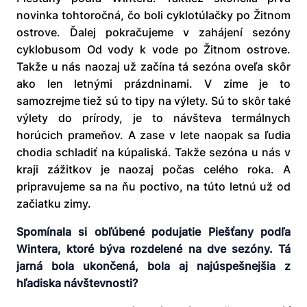
novinka tohtoročná, čo boli cyklotúlačky po Žitnom
ostrove. Ďalej pokračujeme v zahájení sezóny
cyklobusom Od vody k vode po Žitnom ostrove.
Takže u nás naozaj už začína tá sezóna oveľa skôr
ako len letnými prázdninami. V zime je to
samozrejme tiež sú to tipy na výlety. Sú to skôr také
výlety do prírody, je to návšteva termálnych
horúcich prameňov. A zase v lete naopak sa ľudia
chodia schladiť na kúpaliská. Takže sezóna u nás v
kraji zážitkov je naozaj počas celého roka. A
pripravujeme sa na ňu poctivo, na túto letnú už od
začiatku zimy.
Spomínala si obľúbené podujatie Piešťany podľa
Wintera, ktoré býva rozdelené na dve sezóny. Tá
jarná bola ukončená, bola aj najúspešnejšia z
hľadiska návštevnosti?