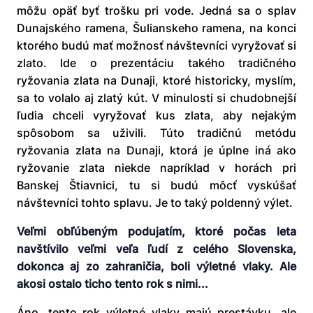
môžu opäť byť trošku pri vode. Jedná sa o splav
Dunajského ramena, Šulianskeho ramena, na konci
ktorého budú mať možnosť návštevníci vyryžovať si
zlato. Ide o prezentáciu takého tradičného
ryžovania zlata na Dunaji, ktoré historicky, myslím,
sa to volalo aj zlatý kút. V minulosti si chudobnejší
ľudia chceli vyryžovať kus zlata, aby nejakým
spôsobom sa uživili. Túto tradičnú metódu
ryžovania zlata na Dunaji, ktorá je úplne iná ako
ryžovanie zlata niekde napríklad v horách pri
Banskej Štiavnici, tu si budú môcť vyskúšať
návštevníci tohto splavu. Je to taký poldenný výlet.
Veľmi obľúbeným podujatím, ktoré počas leta
navštívilo veľmi veľa ľudí z celého Slovenska,
dokonca aj zo zahraničia, boli výletné vlaky. Ale
akosi ostalo ticho tento rok s nimi...
Áno, tento rok výletné vlaky majú prestávku, ale