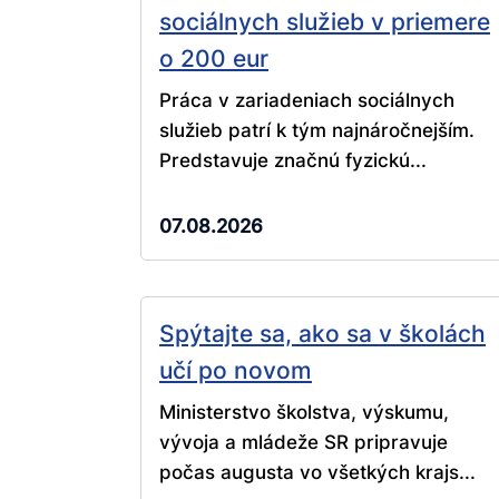
sociálnych služieb v priemere
o 200 eur
Práca v zariadeniach sociálnych
služieb patrí k tým najnáročnejším.
Predstavuje značnú fyzickú...
07.08.2026
Spýtajte sa, ako sa v školách
učí po novom
Ministerstvo školstva, výskumu,
vývoja a mládeže SR pripravuje
počas augusta vo všetkých krajs...