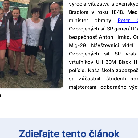
výročia víťazstva slovenský
Bradlom v roku 1848. Med
minister obrany
Peter 
Ozbrojených síl SR generál D
bezpečnosť Anton Hrnko. Osla
Mig-29. Návštevníci videl
Ozbrojených síl SR vrát
vrtuľníkov UH-60M Black H
polície. Naša škola zabezpe
sa zúčastnili študenti o
majsterkami odborného výcvi
u.
Zdieľajte tento článok