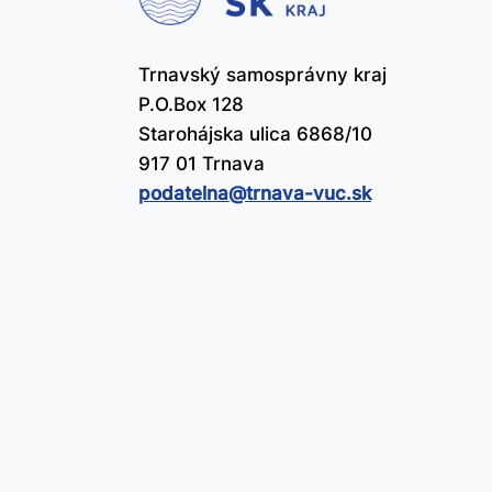
Trnavský samosprávny kraj
P.O.Box 128
Starohájska ulica 6868/10
917 01 Trnava
podatelna@​trnava-vuc.sk