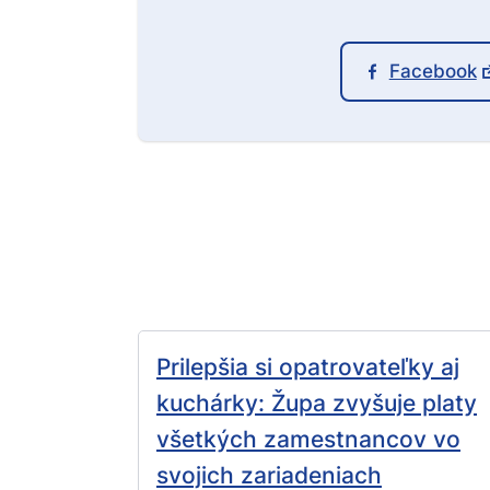
Facebook
Prilepšia si opatrovateľky aj
kuchárky: Župa zvyšuje platy
všetkých zamestnancov vo
svojich zariadeniach