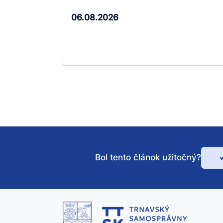
06.08.2026
Bol tento článok užitočný?
Bo
te
čl
už