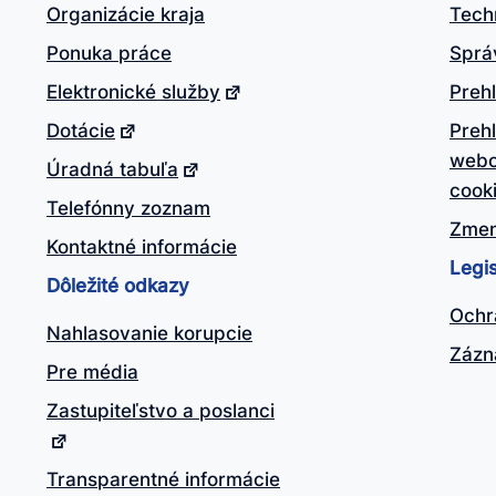
Organizácie kraja
Tech
Ponuka práce
Sprá
Elektronické služby
Prehl
Dotácie
Preh
webo
Úradná tabuľa
cook
Telefónny zoznam
Zmen
Kontaktné informácie
Legis
Dôležité odkazy
Ochr
Nahlasovanie korupcie
Zázn
Pre média
Zastupiteľstvo a poslanci
Transparentné informácie