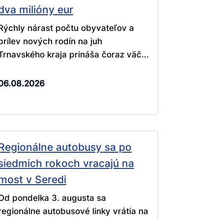
dva milióny eur
Rýchly nárast počtu obyvateľov a
prílev nových rodín na juh
Trnavského kraja prináša čoraz väč...
06.08.2026
Regionálne autobusy sa po
siedmich rokoch vracajú na
most v Seredi
Od pondelka 3. augusta sa
regionálne autobusové linky vrátia na