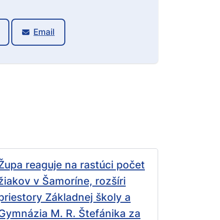
Email
Župa reaguje na rastúci počet
žiakov v Šamoríne, rozšíri
priestory Základnej školy a
Gymnázia M. R. Štefánika za