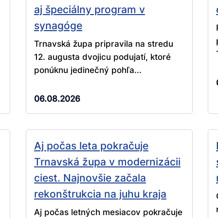
aj špeciálny program v
synagóge
Trnavská župa pripravila na stredu
12. augusta dvojicu podujatí, ktoré
ponúknu jedinečný pohľa...
06.08.2026
Aj počas leta pokračuje
Trnavská župa v modernizácii
ciest. Najnovšie začala
rekonštrukcia na juhu kraja
Aj počas letných mesiacov pokračuje