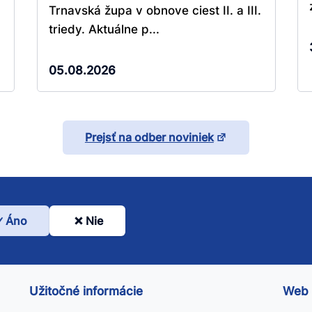
Trnavská župa v obnove ciest II. a III.
triedy. Aktuálne p...
05.08.2026
Prejsť na odber noviniek
Áno
Nie
l
nto
ánok
Užitočné informácie
Web
itočný?