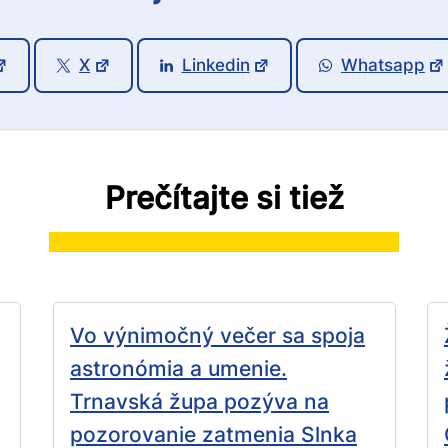
X
Linkedin
Whatsapp
Prečítajte si tiež
Vo výnimočný večer sa spoja
astronómia a umenie.
Trnavská župa pozýva na
pozorovanie zatmenia Slnka