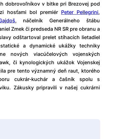
ch dobrovoľníkov v bitke pri Brezovej pod
zi hosťami bol premiér
Peter Pellegrini
,
Gajdoš
, náčelník Generálneho štábu
aniel Zmek či predseda NR SR pre obranu a
vy odštartoval prelet stíhacích lietadiel
i statické a dynamické ukážky techniky
ane nových viacúčelových vojenských
awk, či kynologických ukážok Vojenskej
čila pre tento významný deň raut, ktorého
dboru cukrár-kuchár a čašník spolu s
ku. Zákusky pripravili v našej cukrárni