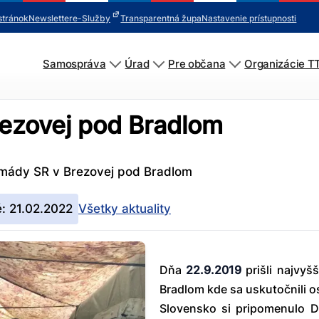
stránok
Newsletter
e-Služby
Transparentná župa
Nastavenie prístupnosti
Samospráva
Úrad
Pre občana
Organizácie T
ezovej pod Bradlom
mády SR v Brezovej pod Bradlom
é: 21.02.2022
Všetky aktuality
Dňa
22.9.2019
prišli najvyš
Bradlom kde sa uskutočnili o
Slovensko si pripomenulo D